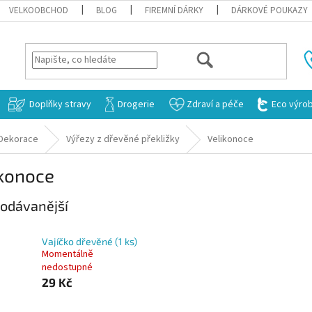
VELKOOBCHOD
BLOG
FIREMNÍ DÁRKY
DÁRKOVÉ POUKAZY
HLEDAT
Doplňky stravy
Drogerie
Zdraví a péče
Eco výro
Dekorace
Výřezy z dřevěné překližky
Velikonoce
ikonoce
odávanější
Vajíčko dřevěné (1 ks)
Momentálně
nedostupné
29 Kč