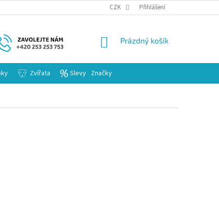
KARIERA
CZK
Přihlášení
NÁKUPNÍ
Prázdný košík
KOŠÍK
bky
Zvířata
Slevy
Značky