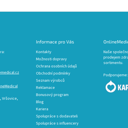
Informace pro Vás
OnlineMedic
ra:
Kontakty
Naše společno
prodejem zdr
Možnosti dopravy
sortimentu.
Ochrana osobních údajů
emedical.cz
Obchodní podmínky
Podporujeme:
Seznam výrobců
ineMedical
Reklamace
Bonusový program
 Vršovice,
Blog
Kariera
Spolupráce s dodavateli
Spolupráce s influencery