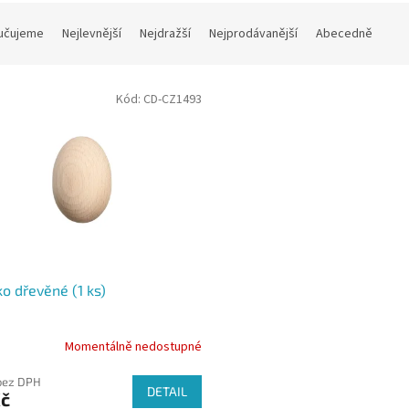
učujeme
Nejlevnější
Nejdražší
Nejprodávanější
Abecedně
Kód:
CD-CZ1493
ko dřevěné (1 ks)
Momentálně nedostupné
bez DPH
DETAIL
Kč