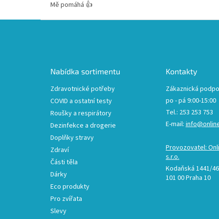
Mě pomáhá 👍
Z
á
p
a
t
Nabídka sortimentu
Kontakty
í
Zdravotnické potřeby
Zákaznická podpo
po - pá 9:00-15:00
COVID a ostatní testy
Tel.: 253 253 753
Roušky a respirátory
E-mail:
info@onlin
Dezinfekce a drogerie
Doplňky stravy
Provozovatel: Onl
Zdraví
s.r.o.
Části těla
Kodaňská 1441/46,
Dárky
101 00 Praha 10
Eco produkty
Pro zvířata
Slevy