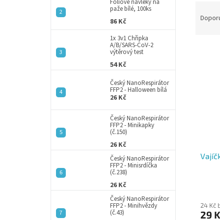
a
Fóliové návleky na
Ř
paže bílé, 100ks
n
a
Dopor
86 Kč
e
z
l
e
1x 3v1 Chřipka
A/B/SARS-CoV-2
V
n
výtěrový test
ý
í
54 Kč
p
p
i
r
Český NanoRespirátor
FFP2 - Halloween bílá
s
o
26 Kč
p
d
r
u
Český NanoRespirátor
o
k
FFP2 - Minikapky
(č.150)
d
t
26 Kč
u
ů
Vajíč
k
Český NanoRespirátor
FFP2 - Minisrdíčka
t
(č.238)
ů
26 Kč
Český NanoRespirátor
24 Kč 
FFP2 - Minihvězdy
(č.43)
29 