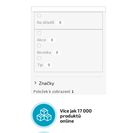
Na skladě
0
Akce
0
Novinka
0
Tip
0
Značky
Položek k zobrazení:
1
Více jak 17 000
produktů
online