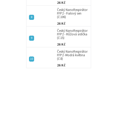
26 Kč
Český NanoRespirátor
FFP2 - Fialový sen
(č.106)
26 Kč
Český NanoRespirátor
FFP2 - Růžová srdíčka
(č.15)
26 Kč
Český NanoRespirátor
FFP2 -Modrá květina
(č.8)
26 Kč