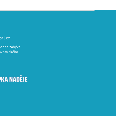
al.cz
st se zabývá
avotnického