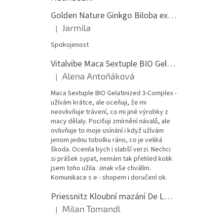
Golden Nature Ginkgo Biloba extrakt 50:1 60mg, 100 kapslí
Jarmila
|
Hodnocení produktu je 5 z 5 hvězdiček.
Spokojenost
Vitalvibe Maca Sextuple BIO Gelatinized 3-Complex, 60 kapslí
Alena Antoňáková
|
Hodnocení produktu je 5 z 5 hvězdiček.
Maca Sextuple BIO Gelatinized 3-Complex -
užívám krátce, ale oceňuji, že mi
neovlivňuje trávení, co mi jiné výrobky z
macy dělaly. Pociťuji zmírnění návalů, ale
ovlivňuje to moje usínání i když užívám
jenom jednu tobolku ráno, co je veliká
škoda. Ocenila bych i slabší verzi. Nechci
si prášek sypat, nemám tak přehled kolik
jsem toho užila. Jinak vše chválím.
Komunikace s e - shopem i doručení ok.
Priessnitz Kloubní mazání De Luxe, 200ml
Milan Tomandl
|
Hodnocení produktu je 5 z 5 hvězdiček.