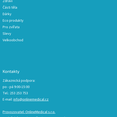
ý
Zdraví
p
Části těla
i
Dárky
s
u
Eco produkty
Pro zvířata
Slevy
Velkoobchod
Kontakty
Zákaznická podpora:
po - pá 9:00-15:00
Tel.: 253 253 753
E-mail:
info@onlinemedical.cz
Provozovatel: OnlineMedical s.r.o.