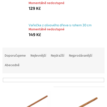
Momentálně nedostupné
129 Kč
Vařečka z olivového dřeva s rohem 30 cm
Momentálně nedostupné
149 Kč
Ř
a
Doporučujeme
Nejlevnější
Nejdražší
Nejprodávanější
z
e
Abecedně
n
í
p
r
V
o
ý
d
p
u
i