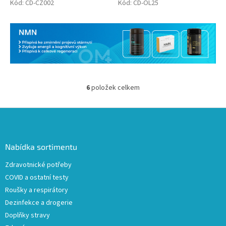
Kód:
CD-CZ002
Kód:
CD-OL25
6
položek celkem
O
v
l
Z
á
á
d
p
a
a
Nabídka sortimentu
c
t
í
Zdravotnické potřeby
í
p
COVID a ostatní testy
r
v
Roušky a respirátory
k
Dezinfekce a drogerie
y
Doplňky stravy
v