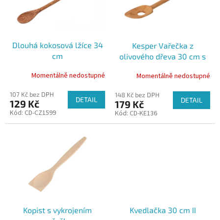
k
s
t
p
ů
r
o
Dlouhá kokosová lžíce 34
Kesper Vařečka z
d
cm
olivového dřeva 30 cm s
u
dírou
k
Momentálně nedostupné
Momentálně nedostupné
t
ů
107 Kč bez DPH
148 Kč bez DPH
DETAIL
DETAIL
129 Kč
179 Kč
Kód:
CD-CZ1599
Kód:
CD-KE136
Kopist s vykrojením
Kvedlačka 30 cm II