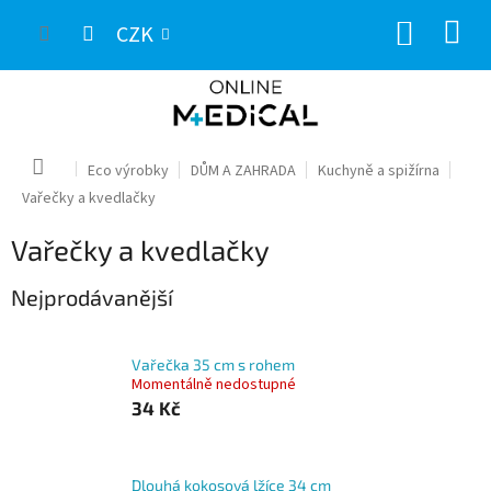
Přejít
NÁKUP
na
CZK
obsah
KOŠÍK
Domů
Eco výrobky
DŮM A ZAHRADA
Kuchyně a spižírna
Vařečky a kvedlačky
Vařečky a kvedlačky
Nejprodávanější
Vařečka 35 cm s rohem
Momentálně nedostupné
34 Kč
Dlouhá kokosová lžíce 34 cm