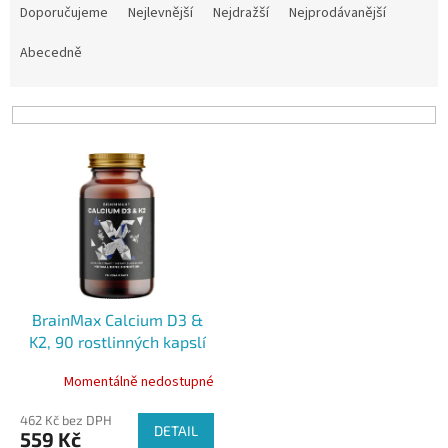
a
Doporučujeme
Nejlevnější
Nejdražší
Nejprodávanější
z
e
Abecedně
n
í
p
r
V
o
ý
d
p
u
i
k
s
t
p
ů
r
o
BrainMax Calcium D3 &
d
K2, 90 rostlinných kapslí
u
k
Momentálně nedostupné
t
ů
462 Kč bez DPH
DETAIL
559 Kč