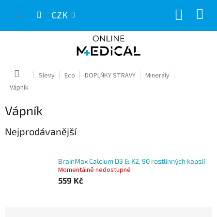
Přejít
NÁKUP
na
CZK
obsah
KOŠÍK
Domů
Slevy
Eco
DOPLŇKY STRAVY
Minerály
Vápník
Vápník
Nejprodávanější
BrainMax Calcium D3 & K2, 90 rostlinných kapslí
Momentálně nedostupné
559 Kč
Ř