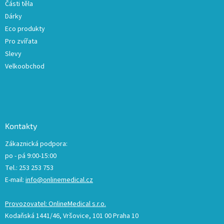
Části těla
i
Dárky
s
u
Eco produkty
Pro zvířata
Slevy
Velkoobchod
Kontakty
Zákaznická podpora:
po - pá 9:00-15:00
Tel.: 253 253 753
E-mail:
info@onlinemedical.cz
Provozovatel: OnlineMedical s.r.o.
Kodaňská 1441/46, Vršovice, 101 00 Praha 10