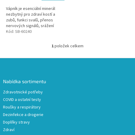
Vápník je esenciální minerál
nezbytný pro zdraví kostí a
zubů, funkci svalů, přenos
nervových signálů, srážení
krve a regulaci krevního tlaku.
Kód:
SB-60240
Tento produkt
obsahuje speciální...
1
položek celkem
O
v
l
Z
á
á
d
p
a
a
Nabídka sortimentu
c
t
í
Zdravotnické potřeby
í
p
COVID a ostatní testy
r
v
Roušky a respirátory
k
Dezinfekce a drogerie
y
Doplňky stravy
v
ý
Zdraví
p