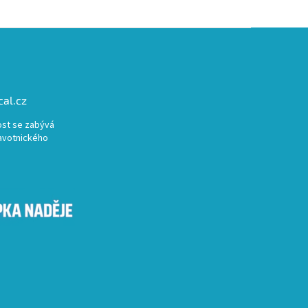
al.cz
st se zabývá
avotnického