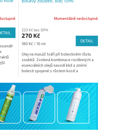
o Aloe
Bolavý zoubek, olej 15ml
dostupné
Momentálně nedostupné
223 Kč bez DPH
DETAIL
270 Kč
DETAIL
Měrná
180 Kč / 10 ml
esionál!
cena:
s
Olej na masáž tváří při bolestivém růstu
raktů
zoubků. Zvolená kombinace rostlinných a
jší.
esenciálních olejů navodí klid a zmírní
bolesti spojené s růstem kostí a
nahromaděnou krví v...