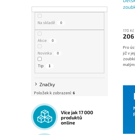
Dětsk
zoubk
Na skladě
0
170 Kč
206
Akce
0
Pro ús
již v j
Novinka
0
zoubk
malým 
Tip
1
gelu, k
Značky
Položek k zobrazení:
6
Více jak 17 000
produktů
online