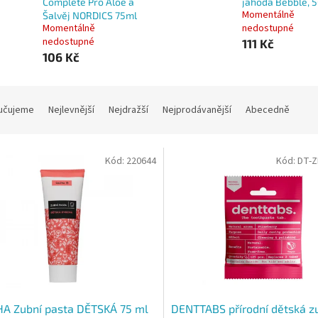
Complete Pro Aloe a
jahoda Bebble, 5
Momentálně
Šalvěj NORDICS 75ml
Momentálně
nedostupné
nedostupné
111 Kč
106 Kč
učujeme
Nejlevnější
Nejdražší
Nejprodávanější
Abecedně
Kód:
220644
Kód:
DT-
HA Zubní pasta DĚTSKÁ 75 ml
DENTTABS přírodní dětská z