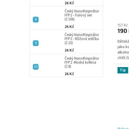
t
26 Kč
ů
Český NanoRespirátor
FFP2 - Fialový sen
(č.106)
157 Kč
26 Kč
190
Český NanoRespirátor
FFP2 - Růžová srdíčka
Dětská
(č.15)
jako k
26 Kč
alkohol
chtít 
Český NanoRespirátor
FFP2 -Modrá květina
(č.8)
Tip
26 Kč