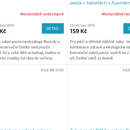
pasta v tabletách s fluoride
jahoda 125 ks
Momentálně nedostupné
Momentálně ne
 bez DPH
131 Kč bez DPH
DETAIL
 Kč
159 Kč
 zubní pasta neobsahuje fluoridy a
Pro péči o dětské mléčné zuby. J
onzervační činidlo není použit
kombinace zdravé a ekologické n
. Až ji vaše děti ochutnají, budou si
konvenční zubní pasty. vydrží na 
čistit zoubky od rána do večera.
při čistění zubů 2x denně
neobsahuje škodlivé...
Kód:
BR-3305
Kód