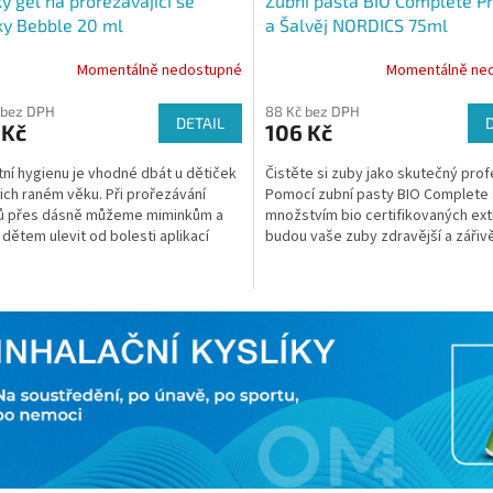
ý gel na prořezávající se
Zubní pasta BIO Complete Pr
y Bebble 20 ml
a Šalvěj NORDICS 75ml
Momentálně nedostupné
Momentálně ne
 bez DPH
88 Kč bez DPH
DETAIL
 Kč
106 Kč
tní hygienu je vhodné dbát u dětiček
Čistěte si zuby jako skutečný prof
ejich raném věku. Při prořezávání
Pomocí zubní pasty BIO Complete 
ů přes dásně můžeme miminkům a
množstvím bio certifikovaných ext
dětem ulevit od bolesti aplikací
budou vaše zuby zdravější a zářivě
terý...
Pasta nejenže...