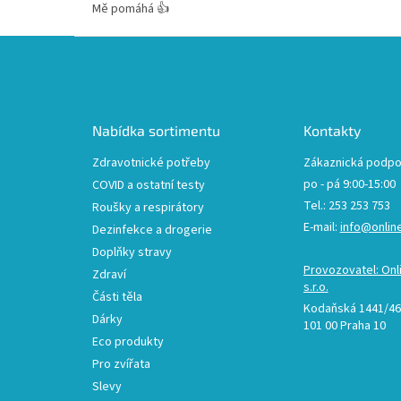
Mě pomáhá 👍
Z
á
p
a
t
Nabídka sortimentu
Kontakty
í
Zdravotnické potřeby
Zákaznická podpo
po - pá 9:00-15:00
COVID a ostatní testy
Tel.: 253 253 753
Roušky a respirátory
E-mail:
info@onlin
Dezinfekce a drogerie
Doplňky stravy
Provozovatel: Onl
Zdraví
s.r.o.
Části těla
Kodaňská 1441/46,
Dárky
101 00 Praha 10
Eco produkty
Pro zvířata
Slevy