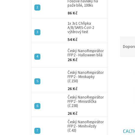
a
Fóliové návleky na
paže bílé, 100ks
n
86 Kč
e
l
1x 3v1 Chřipka
A/B/SARS-CoV-2
výtěrový test
Ř
54 Kč
a
Dopor
Český NanoRespirátor
z
FFP2 - Halloween bílá
e
26 Kč
V
n
ý
í
Český NanoRespirátor
FFP2 - Minikapky
p
p
(č.150)
i
r
26 Kč
s
o
Český NanoRespirátor
p
d
FFP2 - Minisrdíčka
r
u
(č.238)
o
k
26 Kč
d
t
Český NanoRespirátor
u
ů
FFP2 - Minihvězdy
(č.43)
CALT
k