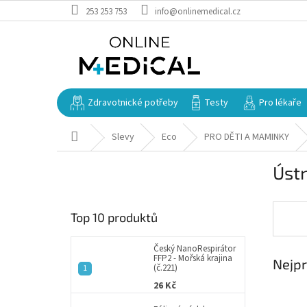
Přejít
253 253 753
info@onlinemedical.cz
na
obsah
Zdravotnické potřeby
Testy
Pro lékaře
Domů
Slevy
Eco
PRO DĚTI A MAMINKY
P
Ústn
o
s
t
Top 10 produktů
r
a
n
Český NanoRespirátor
FFP2 - Mořská krajina
Nejpr
n
(č.221)
í
26 Kč
p