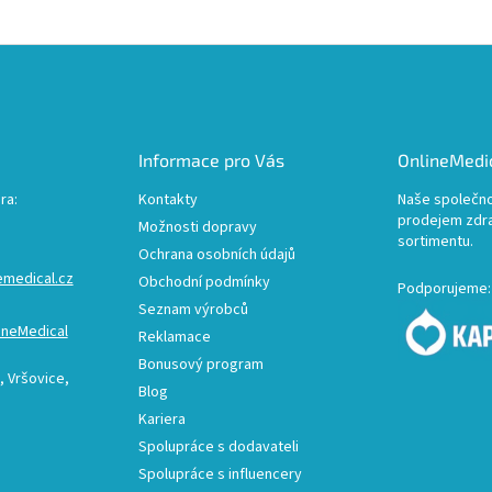
Informace pro Vás
OnlineMedic
ra:
Kontakty
Naše společno
prodejem zdr
Možnosti dopravy
sortimentu.
Ochrana osobních údajů
emedical.cz
Obchodní podmínky
Podporujeme:
Seznam výrobců
ineMedical
Reklamace
Bonusový program
 Vršovice,
Blog
Kariera
Spolupráce s dodavateli
Spolupráce s influencery