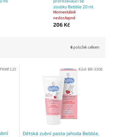
0 ml
prořezávající se
zoubky Bebble 20 ml
Momentálně
nedostupné
206 Kč
6
položek celkem
ZPKMF125
Kód:
BR-3306
ubní
Dětská zubní pasta jahoda Bebble,