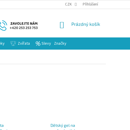
KARIERA
CZK
Přihlášení
NÁKUPNÍ
Prázdný košík
KOŠÍK
bky
Zvířata
Slevy
Značky
ta
Dětský gel na