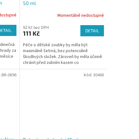
m
50 ml
dostupné
Momentálně nedostupné
92 Kč bez DPH
DETAIL
DETAIL
111 Kč
edinečná
Péče o dětské zoubky by měla být
áhrady za
maximálně šetrná, bez potenciálně
2 měsíce
škodlivých složek. Zároveň by měla účinně
chránit před zubním kazem co
nejpřirozenější cestou. Nabízíme vám...
:
BR-0896
Kód:
30468