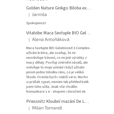
Golden Nature Ginkgo Biloba extrakt 50:1 60mg, 100 kapslí
Jarmila
|
Hodnocení produktu je 5 z 5 hvězdiček.
Spokojenost
Vitalvibe Maca Sextuple BIO Gelatinized 3-Complex, 60 kapslí
Alena Antoňáková
|
Hodnocení produktu je 5 z 5 hvězdiček.
Maca Sextuple BIO Gelatinized 3-Complex -
užívám krátce, ale oceňuji, že mi
neovlivňuje trávení, co mi jiné výrobky z
macy dělaly. Pociťuji zmírnění návalů, ale
ovlivňuje to moje usínání i když užívám
jenom jednu tobolku ráno, co je veliká
škoda. Ocenila bych i slabší verzi. Nechci
si prášek sypat, nemám tak přehled kolik
jsem toho užila. Jinak vše chválím.
Komunikace s e - shopem i doručení ok.
Priessnitz Kloubní mazání De Luxe, 200ml
Milan Tomandl
|
Hodnocení produktu je 5 z 5 hvězdiček.