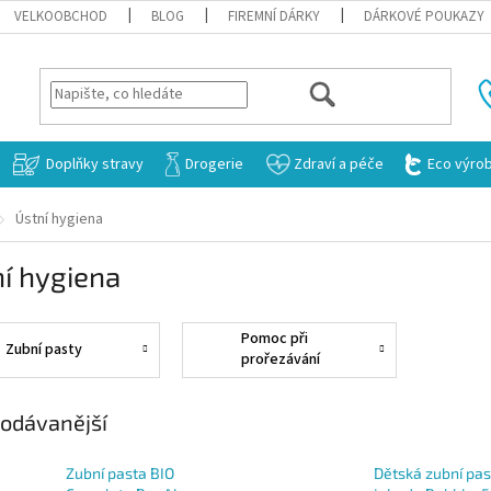
VELKOOBCHOD
BLOG
FIREMNÍ DÁRKY
DÁRKOVÉ POUKAZY
HLEDAT
Doplňky stravy
Drogerie
Zdraví a péče
Eco výro
Ústní hygiena
í hygiena
Pomoc při
Zubní pasty
prořezávání
zoubků
odávanější
Zubní pasta BIO
Dětská zubní pas