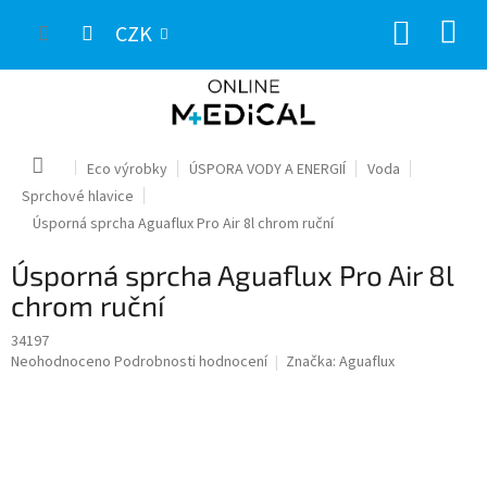
Přejít
NÁKUP
na
CZK
obsah
KOŠÍK
Domů
Eco výrobky
ÚSPORA VODY A ENERGIÍ
Voda
Sprchové hlavice
Úsporná sprcha Aguaflux Pro Air 8l chrom ruční
Úsporná sprcha Aguaflux Pro Air 8l
chrom ruční
34197
Průměrné
Neohodnoceno
Podrobnosti hodnocení
Značka:
Aguaflux
hodnocení
produktu
je
0,0
z
5