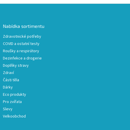
Z
á
p
a
Nabídka sortimentu
t
Zdravotnické potřeby
í
COVID a ostatní testy
Roušky a respirátory
Dezinfekce a drogerie
Doplňky stravy
Zdraví
Části těla
Dárky
Eco produkty
Pro zvířata
Slevy
Velkoobchod