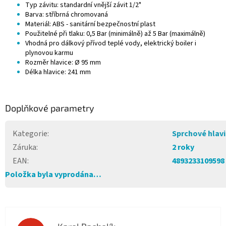
Typ závitu: standardní vnější závit 1/2"
Barva: stříbrná chromovaná
Materiál: ABS - sanitární bezpečnostní plast
Použitelné při tlaku: 0,5 Bar (minimálně) až 5 Bar (maximálně)
Vhodná pro dálkový přívod teplé vody, elektrický boiler i
plynovou karmu
Rozměr hlavice: Ø 95 mm
Délka hlavice: 241 mm
Doplňkové parametry
Kategorie
:
Sprchové hlav
Záruka
:
2 roky
EAN
:
4893233109598
Položka byla vyprodána…