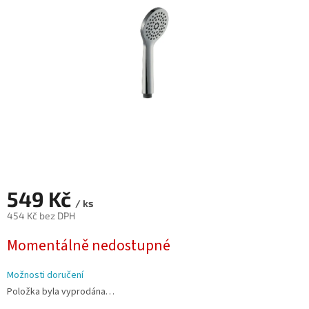
hvězdiček.
549 Kč
/ ks
454 Kč bez DPH
Měrná
Momentálně nedostupné
cena:
Možnosti doručení
Položka byla vyprodána…