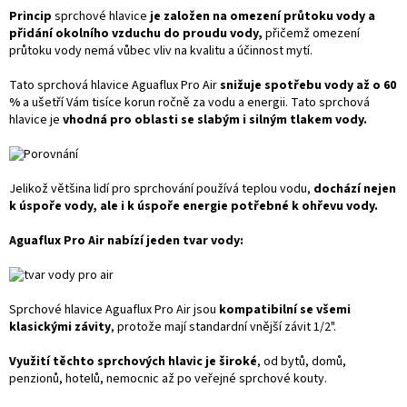
Princip
sprchové hlavice
je založen na omezení průtoku vody a
přidání okolního vzduchu do proudu vody,
přičemž omezení
průtoku vody nemá vůbec vliv na kvalitu a účinnost mytí.
Tato sprchová hlavice Aguaflux Pro Air
snižuje spotřebu vody až o 60
%
a ušetří Vám tisíce korun ročně za vodu a energii. Tato sprchová
hlavice je
vhodná pro oblasti se slabým i silným tlakem vody.
Jelikož většina lidí pro sprchování používá teplou vodu,
dochází nejen
k úspoře vody, ale i k úspoře energie potřebné k ohřevu vody.
Aguaflux Pro Air nabízí jeden tvar vody:
Sprchové hlavice Aguaflux Pro Air jsou
kompatibilní se všemi
klasickými závity
, protože mají standardní vnější závit 1/2".
Využití těchto sprchových hlavic je široké
, od bytů, domů,
penzionů, hotelů, nemocnic až po veřejné sprchové kouty.