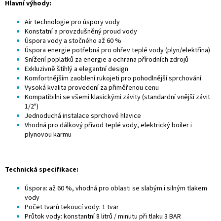
Hlavní výhody:
Air technologie pro úspory vody
Konstatní a provzdušněný proud vody
Úspora vody a stočného až 60 %
Úspora energie potřebná pro ohřev teplé vody (plyn/elektřina)
Snížení poplatků za energie a ochrana přírodních zdrojů
Exkluzivně štíhlý a elegantní design
Komfortnějším zaoblení rukojeti pro pohodlnější sprchování
Vysoká kvalita provedení za přiměřenou cenu
Kompatibilní se všemi klasickými závity (standardní vnější závit
1/2")
Jednoduchá instalace sprchové hlavice
Vhodná pro dálkový přívod teplé vody, elektrický boiler i
plynovou karmu
Technická specifikace:
Úspora: až 60 %, vhodná pro oblasti se slabým i silným tlakem
vody
Počet tvarů tekoucí vody: 1 tvar
Průtok vody: konstantní 8 litrů / minutu při tlaku 3 BAR