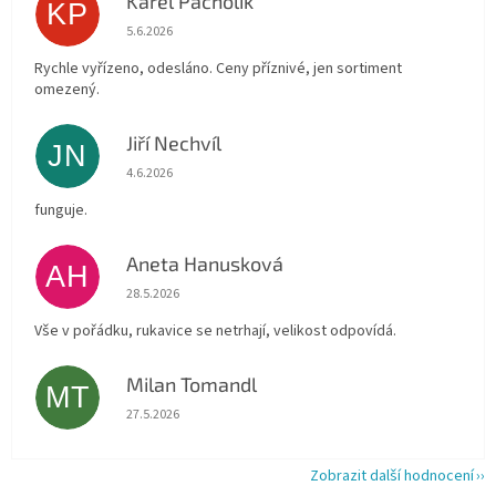
Karel Pacholík
KP
Hodnocení obchodu je 4 z 5 hvězdiček.
5.6.2026
Rychle vyřízeno, odesláno. Ceny příznivé, jen sortiment
omezený.
Jiří Nechvíl
JN
Hodnocení obchodu je 5 z 5 hvězdiček.
4.6.2026
funguje.
Aneta Hanusková
AH
Hodnocení obchodu je 5 z 5 hvězdiček.
28.5.2026
Vše v pořádku, rukavice se netrhají, velikost odpovídá.
Milan Tomandl
MT
Hodnocení obchodu je 5 z 5 hvězdiček.
27.5.2026
Zobrazit další hodnocení