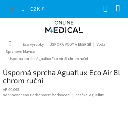
Přejít
NÁKUP
na
CZK
obsah
KOŠÍK
Domů
Eco výrobky
ÚSPORA VODY A ENERGIÍ
Voda
Sprchové hlavice
Úsporná sprcha Aguaflux Eco Air 8l chrom ruční
Úsporná sprcha Aguaflux Eco Air 8l
chrom ruční
AF-60.06S
Průměrné
Neohodnoceno
Podrobnosti hodnocení
Značka:
Aguaflux
hodnocení
produktu
je
0,0
z
5