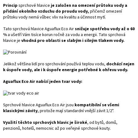
Princip
sprchové hlavice
je založen na omezení průtoku vody a
přidání okolního vzduchu do proudu vody,
přičemž omezení
průtoku vody nemá vůbec vliv na kvalitu a účinnost mytí.
Tato sprchová hlavice Aguaflux Eco Air
snižuje spotřebu vody až o 60
%
a ušetří Vám tisíce korun ročně za vodu a energii. Tato sprchová
hlavice je
vhodná pro oblasti se slabým i silným tlakem vody.
Jelikož většina lidí pro sprchování používá teplou vodu,
dochází nejen
k úspoře vody, ale i k úspoře energie potřebné k ohřevu vody.
Aguaflux Eco Air nabízí jeden tvar vody:
Sprchové hlavice Aguaflux Eco Air jsou
kompatibilní se všemi
klasickými závity
, protože mají standardní vnější závit 1/2".
Využití těchto sprchových hlavic je široké
, od bytů, domů,
penzionů, hotelů, nemocnic až po veřejné sprchové kouty.