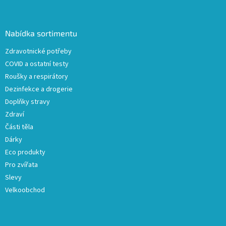
á
p
a
Nabídka sortimentu
t
Zdravotnické potřeby
í
COVID a ostatní testy
Roušky a respirátory
Dezinfekce a drogerie
Doplňky stravy
Zdraví
Části těla
Dárky
Eco produkty
Pro zvířata
Slevy
Velkoobchod