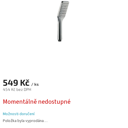
hvězdiček.
549 Kč
/ ks
454 Kč bez DPH
Měrná
Momentálně nedostupné
cena:
Možnosti doručení
Položka byla vyprodána…