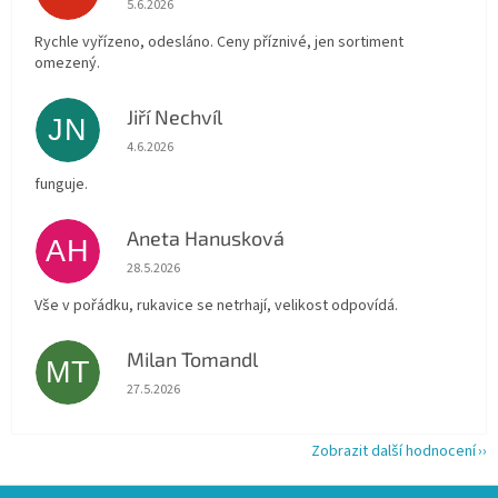
5.6.2026
Rychle vyřízeno, odesláno. Ceny příznivé, jen sortiment
omezený.
Jiří Nechvíl
JN
Hodnocení obchodu je 5 z 5 hvězdiček.
4.6.2026
funguje.
Aneta Hanusková
AH
Hodnocení obchodu je 5 z 5 hvězdiček.
28.5.2026
Vše v pořádku, rukavice se netrhají, velikost odpovídá.
Milan Tomandl
MT
Hodnocení obchodu je 5 z 5 hvězdiček.
27.5.2026
Zobrazit další hodnocení
Z