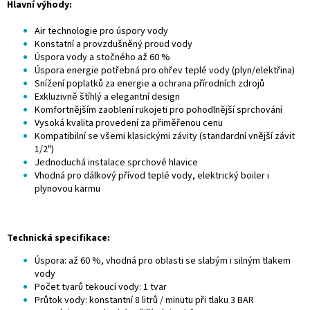
Hlavní výhody:
Air technologie pro úspory vody
Konstatní a provzdušněný proud vody
Úspora vody a stočného až 60 %
Úspora energie potřebná pro ohřev teplé vody (plyn/elektřina)
Snížení poplatků za energie a ochrana přírodních zdrojů
Exkluzivně štíhlý a elegantní design
Komfortnějším zaoblení rukojeti pro pohodlnější sprchování
Vysoká kvalita provedení za přiměřenou cenu
Kompatibilní se všemi klasickými závity (standardní vnější závit
1/2")
Jednoduchá instalace sprchové hlavice
Vhodná pro dálkový přívod teplé vody, elektrický boiler i
plynovou karmu
Technická specifikace:
Úspora: až 60 %, vhodná pro oblasti se slabým i silným tlakem
vody
Počet tvarů tekoucí vody: 1 tvar
Průtok vody: konstantní 8 litrů / minutu při tlaku 3 BAR