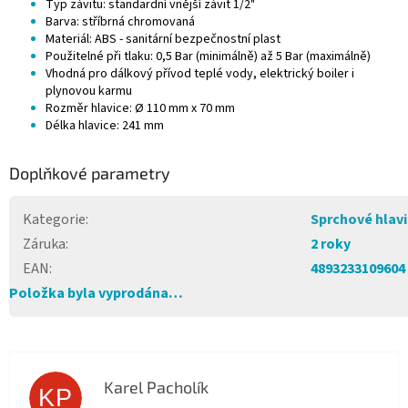
Typ závitu: standardní vnější závit 1/2"
Barva: stříbrná chromovaná
Materiál: ABS - sanitární bezpečnostní plast
Použitelné při tlaku: 0,5 Bar (minimálně) až 5 Bar (maximálně)
Vhodná pro dálkový přívod teplé vody, elektrický boiler i
plynovou karmu
Rozměr hlavice: Ø 110 mm x 70 mm
Délka hlavice: 241 mm
Doplňkové parametry
Kategorie
:
Sprchové hlav
Záruka
:
2 roky
EAN
:
4893233109604
Položka byla vyprodána…
Karel Pacholík
KP
Hodnocení obchodu je 4 z 5 hvězdiček.