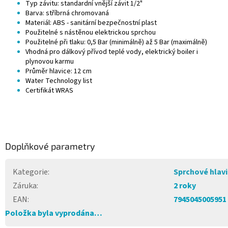
Typ závitu: standardní vnější závit 1/2"
Barva: stříbrná chromovaná
Materiál: ABS - sanitární bezpečnostní plast
Použitelné s nástěnou elektrickou sprchou
Použitelné při tlaku: 0,5 Bar (minimálně) až 5 Bar (maximálně)
Vhodná pro dálkový přívod teplé vody, elektrický boiler i
plynovou karmu
Průměr hlavice: 12 cm
Water Technology list
Certifikát WRAS
Doplňkové parametry
Kategorie
:
Sprchové hlav
Záruka
:
2 roky
EAN
:
7945045005951
Položka byla vyprodána…