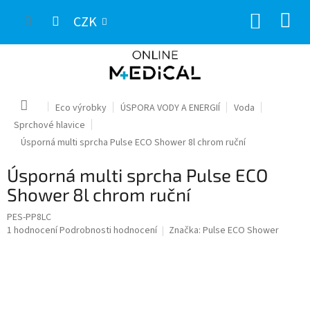
Přejít
NÁKUP
na
CZK
obsah
KOŠÍK
Domů
Eco výrobky
ÚSPORA VODY A ENERGIÍ
Voda
Sprchové hlavice
Úsporná multi sprcha Pulse ECO Shower 8l chrom ruční
Úsporná multi sprcha Pulse ECO
Shower 8l chrom ruční
PES-PP8LC
Průměrné
1 hodnocení
Podrobnosti hodnocení
Značka:
Pulse ECO Shower
hodnocení
produktu
je
5,0
z
5