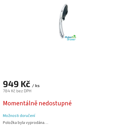
hvězdiček.
949 Kč
/ ks
784 Kč bez DPH
Měrná
Momentálně nedostupné
cena:
Možnosti doručení
Položka byla vyprodána…