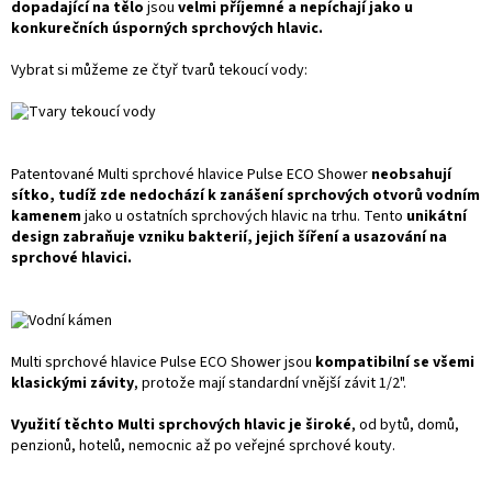
dopadající na tělo
jsou
velmi příjemné a nepíchají jako u
konkurečních úsporných sprchových hlavic.
Vybrat si můžeme ze čtyř tvarů tekoucí vody:
Patentované Multi sprchové hlavice Pulse ECO Shower
neobsahují
sítko, tudíž zde nedochází k zanášení sprchových otvorů vodním
kamenem
jako u ostatních sprchových hlavic na trhu. Tento
unikátní
design zabraňuje vzniku bakterií, jejich šíření a usazování na
sprchové hlavici.
Multi sprchové hlavice Pulse ECO Shower jsou
kompatibilní se všemi
klasickými závity
, protože mají standardní vnější závit 1/2".
Využití těchto Multi sprchových hlavic je široké
, od bytů, domů,
penzionů, hotelů, nemocnic až po veřejné sprchové kouty.