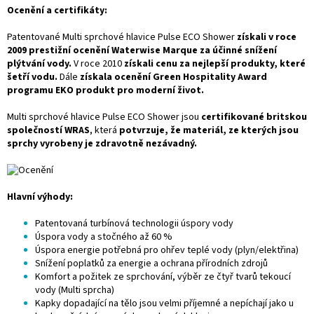
Ocenění a certifikáty:
Patentované Multi sprchové hlavice Pulse ECO Shower
získali v roce
2009 prestižní ocenění Waterwise Marque za účinné snížení
plýtvání vody.
V roce 2010
získali cenu za nejlepší produkty, které
šetří vodu.
Dále
získala ocenění Green Hospitality Award
programu EKO produkt pro moderní život.
Multi sprchové hlavice Pulse ECO Shower jsou
certifikované britskou
společností WRAS
, která
potvrzuje, že materiál, ze kterých jsou
sprchy vyrobeny je zdravotně nezávadný.
Hlavní výhody:
Patentovaná turbínová technologii úspory vody
Úspora vody a stočného až 60 %
Úspora energie potřebná pro ohřev teplé vody (plyn/elektřina)
Snížení poplatků za energie a ochrana přírodních zdrojů
Komfort a požitek ze sprchování, výběr ze čtyř tvarů tekoucí
vody (Multi sprcha)
Kapky dopadající na tělo jsou velmi příjemné a nepíchají jako u