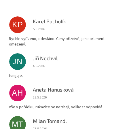
Karel Pacholík
KP
Hodnocení obchodu je 4 z 5 hvězdiček.
5.6.2026
Rychle vyřízeno, odesláno. Ceny příznivé, jen sortiment
omezený.
Jiří Nechvíl
JN
Hodnocení obchodu je 5 z 5 hvězdiček.
4.6.2026
funguje.
Aneta Hanusková
AH
Hodnocení obchodu je 5 z 5 hvězdiček.
28.5.2026
Vše v pořádku, rukavice se netrhají, velikost odpovídá.
Milan Tomandl
MT
Hodnocení obchodu je 5 z 5 hvězdiček.
27.5.2026