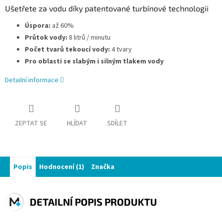
Ušetřete za vodu díky patentované turbínové technologii
Úspora:
až 60%
Průtok vody:
8 litrů / minutu
Počet tvarů tekoucí vody:
4 tvary
Pro oblasti se slabým i silným tlakem vody
Detailní informace
ZEPTAT SE
HLÍDAT
SDÍLET
Popis
Hodnocení (1)
Značka
DETAILNÍ POPIS PRODUKTU