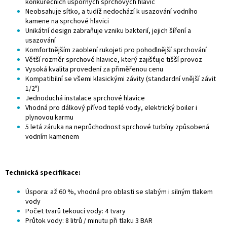
konkurečních úsporných sprchových hlavic
Neobsahuje sítko, a tudíž nedochází k usazování vodního
kamene na sprchové hlavici
Unikátní design zabraňuje vzniku bakterií, jejich šíření a
usazování
Komfortnějším zaoblení rukojeti pro pohodlnější sprchování
Větší rozměr sprchové hlavice, který zajišťuje tišší provoz
Vysoká kvalita provedení za přiměřenou cenu
Kompatibilní se všemi klasickými závity (standardní vnější závit
1/2")
Jednoduchá instalace sprchové hlavice
Vhodná pro dálkový přívod teplé vody, elektrický boiler i
plynovou karmu
5 letá záruka na neprůchodnost sprchové turbíny způsobená
vodním kamenem
Technická specifikace:
Úspora: až 60 %, vhodná pro oblasti se slabým i silným tlakem
vody
Počet tvarů tekoucí vody: 4 tvary
Průtok vody: 8 litrů / minutu při tlaku 3 BAR