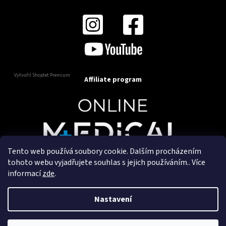
Vytvořil Shoptet Premium
Affiliate program
Tento web používá soubory cookie. Dalším procházením
Copyright 2025
OnlineMedical.cz
. Všechna práva
tohoto webu vyjadřujete souhlas s jejich používáním.. Více
vyhrazena.
informací
zde
.
Vytvořil a marketingově zajišťuje
HyperGroup.cz
Nastavení