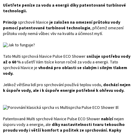
Ušetřete peníze za vodu a energii díky patentované turbínové
technologii.
Princip
sprchové hlavice
je založen na omezení průtoku vody
pomocí patentované turbínové technologie
, přičemž omezení
průtoku vody nemá vůbec vliv na kvalitu a účinnost mytí.
Tato Multi sprchová hlavice Pulse ECO Shower
snižuje spotřebu vody
až o 60 %
a ušetří Vám tisíce korun ročně za vodu a energii. Tato
sprchová hlavice je
vhodná pro oblasti se slabým i silným tlakem
vody.
Jelikož většina lidí pro sprchování používá teplou vodu,
dochází nejen
k úspoře vody, ale i k úspoře energie potřebné k ohřevu vody.
Patentované Multi sprchové hlavice Pulse ECO Shower
nabízí
nejen
úsporu vody a energie, ale
díky nastavitelnosti tvaru tekoucího
proudu vody i větší komfort a požitek ze sprchování. Kapky