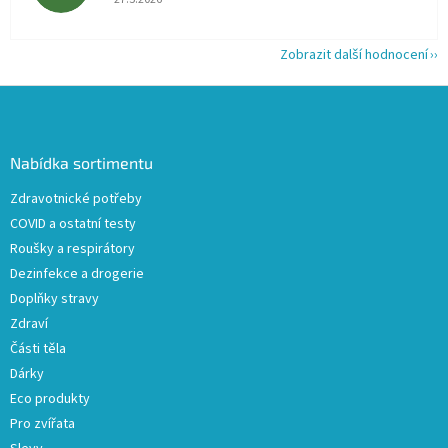
Zobrazit další hodnocení
Z
á
p
a
Nabídka sortimentu
t
Zdravotnické potřeby
í
COVID a ostatní testy
Roušky a respirátory
Dezinfekce a drogerie
Doplňky stravy
Zdraví
Části těla
Dárky
Eco produkty
Pro zvířata