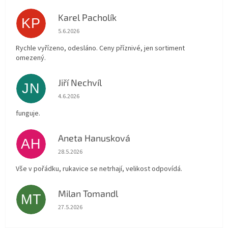
Karel Pacholík
KP
Hodnocení obchodu je 4 z 5 hvězdiček.
5.6.2026
Rychle vyřízeno, odesláno. Ceny příznivé, jen sortiment
omezený.
Jiří Nechvíl
JN
Hodnocení obchodu je 5 z 5 hvězdiček.
4.6.2026
funguje.
Aneta Hanusková
AH
Hodnocení obchodu je 5 z 5 hvězdiček.
28.5.2026
Vše v pořádku, rukavice se netrhají, velikost odpovídá.
Milan Tomandl
MT
Hodnocení obchodu je 5 z 5 hvězdiček.
27.5.2026