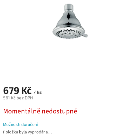
hvězdiček.
679 Kč
/ ks
561 Kč bez DPH
Měrná
Momentálně nedostupné
cena:
Možnosti doručení
Položka byla vyprodána…