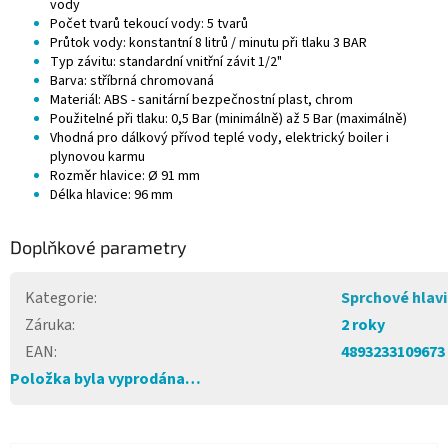
vody
Počet tvarů tekoucí vody: 5 tvarů
Průtok vody: konstantní 8 litrů / minutu při tlaku 3 BAR
Typ závitu: standardní vnitřní závit 1/2"
Barva: stříbrná chromovaná
Materiál: ABS - sanitární bezpečnostní plast, chrom
Použitelné při tlaku: 0,5 Bar (minimálně) až 5 Bar (maximálně)
Vhodná pro dálkový přívod teplé vody, elektrický boiler i
plynovou karmu
Rozměr hlavice: Ø 91 mm
Délka hlavice: 96 mm
Doplňkové parametry
Kategorie
:
Sprchové hlav
Záruka
:
2 roky
EAN
:
4893233109673
Položka byla vyprodána…