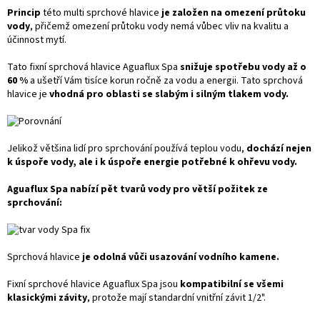
Princip
této multi sprchové hlavice
je založen na omezení průtoku
vody
, přičemž omezení průtoku vody nemá vůbec vliv na kvalitu a
účinnost mytí.
Tato fixní sprchová hlavice Aguaflux Spa
snižuje spotřebu vody až o
60 %
a ušetří Vám tisíce korun ročně za vodu a energii. Tato sprchová
hlavice je
vhodná pro oblasti se slabým i silným tlakem vody.
Jelikož většina lidí pro sprchování používá teplou vodu,
dochází nejen
k úspoře vody, ale i k úspoře energie potřebné k ohřevu vody.
Aguaflux Spa nabízí pět tvarů vody pro větší požitek ze
sprchování:
Sprchová hlavice
je odolná vůči usazování vodního kamene.
Fixní sprchové hlavice Aguaflux Spa jsou
kompatibilní se všemi
klasickými závity
, protože mají standardní vnitřní závit 1/2".