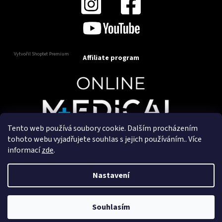
Vytvořil Shoptet Premium
Affiliate program
Tento web používá soubory cookie. Dalším procházením
Copyright 2025
OnlineMedical.cz
. Všechna práva
tohoto webu vyjadřujete souhlas s jejich používáním.. Více
vyhrazena.
informací
zde
.
Vytvořil a marketingově zajišťuje
HyperGroup.cz
Nastavení
Souhlasím