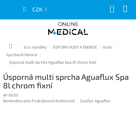
Přejít
NÁKUP
na
CZK
obsah
KOŠÍK
Domů
Eco výrobky
ÚSPORA VODY A ENERGIÍ
Voda
Sprchové hlavice
Úsporná multi sprcha Aguaflux Spa 8l chrom fixní
Úsporná multi sprcha Aguaflux Spa
8l chrom fixní
AF-50.03
Průměrné
Neohodnoceno
Podrobnosti hodnocení
Značka:
Aguaflux
hodnocení
produktu
je
0,0
z
5