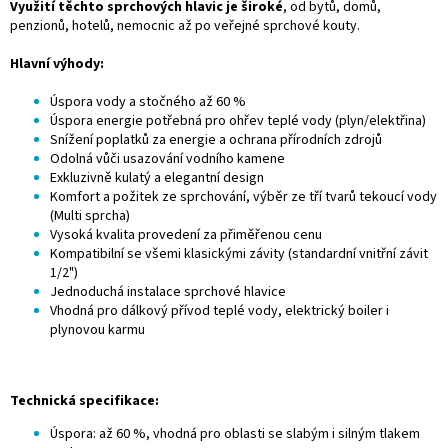
Využití těchto sprchových hlavic je široké
, od bytů, domů,
penzionů, hotelů, nemocnic až po veřejné sprchové kouty.
Hlavní výhody:
Úspora vody a stočného až 60 %
Úspora energie potřebná pro ohřev teplé vody (plyn/elektřina)
Snížení poplatků za energie a ochrana přírodních zdrojů
Odolná vůči usazování vodního kamene
Exkluzivně kulatý a elegantní design
Komfort a požitek ze sprchování, výběr ze tří tvarů tekoucí vody
(Multi sprcha)
Vysoká kvalita provedení za přiměřenou cenu
Kompatibilní se všemi klasickými závity (standardní vnitřní závit
1/2")
Jednoduchá instalace sprchové hlavice
Vhodná pro dálkový přívod teplé vody, elektrický boiler i
plynovou karmu
Technická specifikace:
Úspora: až 60 %, vhodná pro oblasti se slabým i silným tlakem