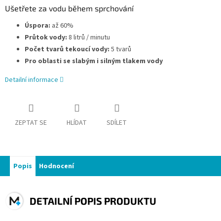
Ušetřete za vodu během sprchování
Úspora:
až 60%
Průtok vody:
8 litrů / minutu
Počet tvarů tekoucí vody:
5 tvarů
Pro oblasti se slabým i silným tlakem vody
Detailní informace
ZEPTAT SE
HLÍDAT
SDÍLET
Popis
Hodnocení
DETAILNÍ POPIS PRODUKTU