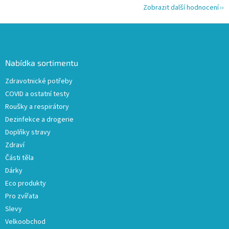
Zobrazit další hodnocení
Z
á
p
a
Nabídka sortimentu
t
Zdravotnické potřeby
í
COVID a ostatní testy
Roušky a respirátory
Dezinfekce a drogerie
Doplňky stravy
Zdraví
Části těla
Dárky
Eco produkty
Pro zvířata
Slevy
Velkoobchod