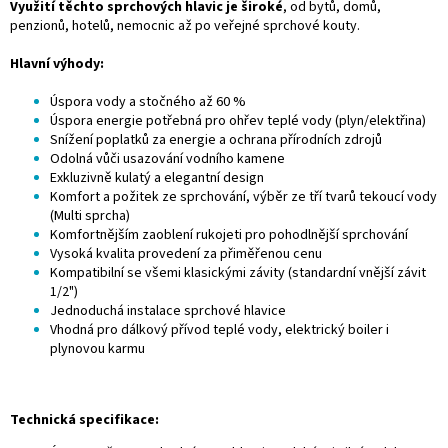
Využití těchto sprchových hlavic je široké
, od bytů, domů,
penzionů, hotelů, nemocnic až po veřejné sprchové kouty.
Hlavní výhody:
Úspora vody a stočného až 60 %
Úspora energie potřebná pro ohřev teplé vody (plyn/elektřina)
Snížení poplatků za energie a ochrana přírodních zdrojů
Odolná vůči usazování vodního kamene
Exkluzivně kulatý a elegantní design
Komfort a požitek ze sprchování, výběr ze tří tvarů tekoucí vody
(Multi sprcha)
Komfortnějším zaoblení rukojeti pro pohodlnější sprchování
Vysoká kvalita provedení za přiměřenou cenu
Kompatibilní se všemi klasickými závity (standardní vnější závit
1/2")
Jednoduchá instalace sprchové hlavice
Vhodná pro dálkový přívod teplé vody, elektrický boiler i
plynovou karmu
Technická specifikace: