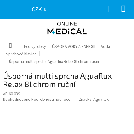
Přejít
NÁKUP
na
CZK
obsah
KOŠÍK
Domů
Eco výrobky
ÚSPORA VODY A ENERGIÍ
Voda
Sprchové hlavice
Úsporná multi sprcha Aguaflux Relax 8l chrom ruční
Úsporná multi sprcha Aguaflux
Relax 8l chrom ruční
AF-60.03S
Průměrné
Neohodnoceno
Podrobnosti hodnocení
Značka:
Aguaflux
hodnocení
produktu
je
0,0
z
5