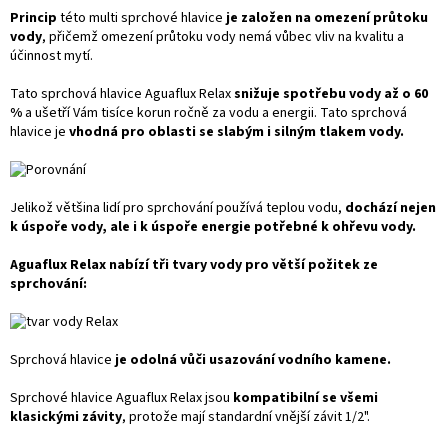
Princip
této multi sprchové hlavice
je založen na omezení průtoku
vody
, přičemž omezení průtoku vody nemá vůbec vliv na kvalitu a
účinnost mytí.
Tato sprchová hlavice Aguaflux Relax
snižuje spotřebu vody až o 60
%
a ušetří Vám tisíce korun ročně za vodu a energii. Tato sprchová
hlavice je
vhodná pro oblasti se slabým i silným tlakem vody.
Jelikož většina lidí pro sprchování používá teplou vodu,
dochází nejen
k úspoře vody, ale i k úspoře energie potřebné k ohřevu vody.
Aguaflux Relax nabízí tři tvary vody pro větší požitek ze
sprchování:
Sprchová hlavice
je odolná vůči usazování vodního kamene.
Sprchové hlavice Aguaflux Relax jsou
kompatibilní se všemi
klasickými závity
, protože mají standardní vnější závit 1/2".