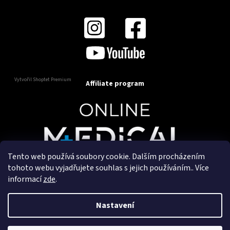
Vytvořil Shoptet Premium
Affiliate program
Tento web používá soubory cookie. Dalším procházením
Copyright 2025
OnlineMedical.cz
. Všechna práva
tohoto webu vyjadřujete souhlas s jejich používáním.. Více
vyhrazena.
informací
zde
.
Vytvořil a marketingově zajišťuje
HyperGroup.cz
Nastavení