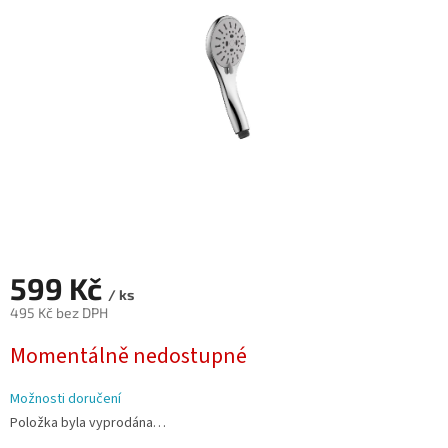
hvězdiček.
599 Kč
/ ks
495 Kč bez DPH
Měrná
Momentálně nedostupné
cena:
Možnosti doručení
Položka byla vyprodána…