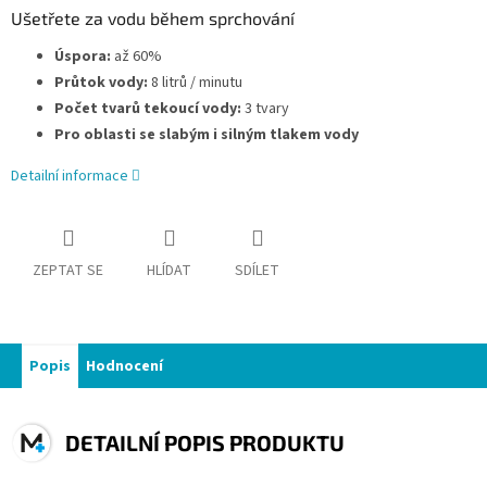
Ušetřete za vodu během sprchování
Úspora:
až 60%
Průtok vody:
8 litrů / minutu
Počet tvarů tekoucí vody:
3 tvary
Pro oblasti se slabým i silným tlakem vody
Detailní informace
ZEPTAT SE
HLÍDAT
SDÍLET
Popis
Hodnocení
DETAILNÍ POPIS PRODUKTU