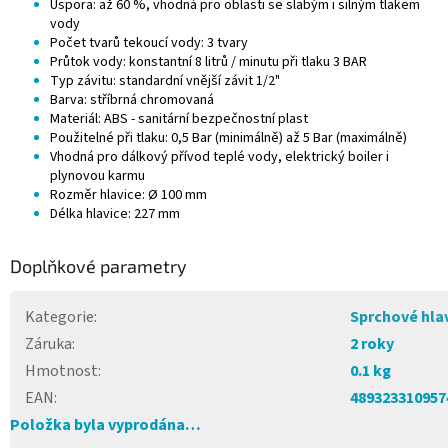
Úspora: až 60 %, vhodná pro oblasti se slabým i silným tlakem
vody
Počet tvarů tekoucí vody: 3 tvary
Průtok vody: konstantní 8 litrů / minutu při tlaku 3 BAR
Typ závitu: standardní vnější závit 1/2"
Barva: stříbrná chromovaná
Materiál: ABS - sanitární bezpečnostní plast
Použitelné při tlaku: 0,5 Bar (minimálně) až 5 Bar (maximálně)
Vhodná pro dálkový přívod teplé vody, elektrický boiler i
plynovou karmu
Rozměr hlavice: Ø 100 mm
Délka hlavice: 227 mm
Doplňkové parametry
Kategorie
:
Sprchové hla
Záruka
:
2 roky
Hmotnost
:
0.1 kg
EAN
:
489323310957
Položka byla vyprodána…