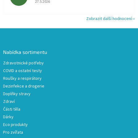
27.5.2026
Zobrazit další hodnocení
Z
á
p
a
Nabídka sortimentu
t
Zdravotnické potřeby
í
COVID a ostatní testy
Roušky a respirátory
Dezinfekce a drogerie
Doplňky stravy
Zdraví
Části těla
Dárky
Eco produkty
Pro zvířata