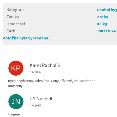
Kategorie
:
Osobní hy
Záruka
:
2 roky
Hmotnost
:
0.1 kg
EAN
:
590223074
Položka byla vyprodána…
Karel Pacholík
KP
Hodnocení obchodu je 4 z 5 hvězdiček.
5.6.2026
Rychle vyřízeno, odesláno. Ceny příznivé, jen sortiment
omezený.
Jiří Nechvíl
JN
Hodnocení obchodu je 5 z 5 hvězdiček.
4.6.2026
funguje.