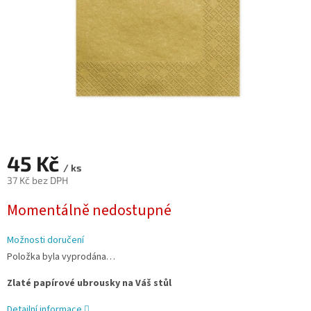
45 Kč
/ ks
37 Kč bez DPH
Měrná
Momentálně nedostupné
cena:
Možnosti doručení
Položka byla vyprodána…
Zlaté papírové ubrousky na Váš stůl
Detailní informace