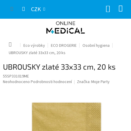
Přejít
NÁKUP
na
CZK
obsah
KOŠÍK
Domů
Eco výrobky
ECO DROGERIE
Osobní hygiena
UBROUSKY zlaté 33x33 cm, 20 ks
UBROUSKY zlaté 33x33 cm, 20 ks
55SP331019ME
Průměrné
Neohodnoceno
Podrobnosti hodnocení
Značka:
Moje Party
hodnocení
produktu
je
0,0
z
5
hvězdiček.