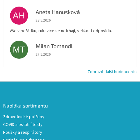
Aneta Hanusková
AH
Hodnocení obchodu je 5 z 5 hvězdiček.
28.5.2026
Vše v pořádku, rukavice se netrhají, velikost odpovídá.
Milan Tomandl
MT
Hodnocení obchodu je 5 z 5 hvězdiček.
27.5.2026
Zobrazit další hodnocení
Z
á
p
a
Nabídka sortimentu
t
Zdravotnické potřeby
í
COVID a ostatní testy
Roušky a respirátory