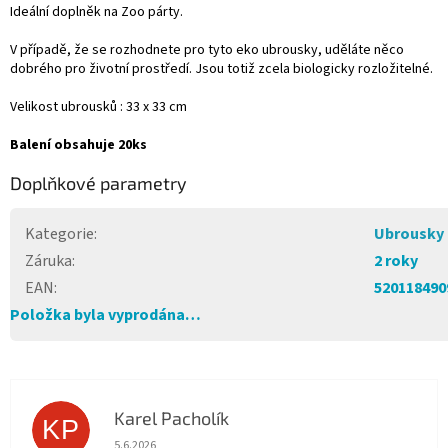
Ideální doplněk na Zoo párty.
V případě, že se rozhodnete pro tyto eko ubrousky, uděláte něco
dobrého pro životní prostředí. Jsou totiž zcela biologicky rozložitelné.
Velikost ubrousků : 33 x 33 cm
Balení obsahuje 20ks
Doplňkové parametry
Kategorie
:
Ubrousky
Záruka
:
2 roky
EAN
:
520118490
Položka byla vyprodána…
Karel Pacholík
KP
Hodnocení obchodu je 4 z 5 hvězdiček.
5.6.2026