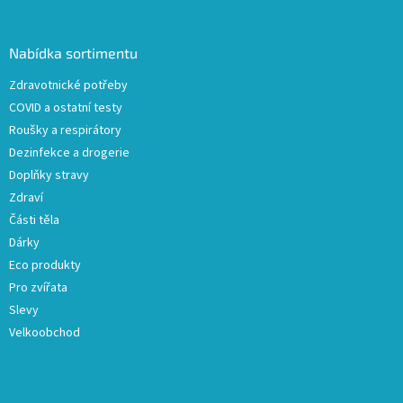
á
p
a
Nabídka sortimentu
t
Zdravotnické potřeby
í
COVID a ostatní testy
Roušky a respirátory
Dezinfekce a drogerie
Doplňky stravy
Zdraví
Části těla
Dárky
Eco produkty
Pro zvířata
Slevy
Velkoobchod