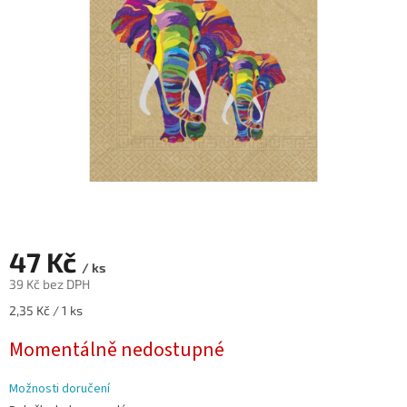
hvězdiček.
47 Kč
/ ks
39 Kč bez DPH
Měrná
2,35 Kč / 1 ks
cena:
Momentálně nedostupné
Možnosti doručení