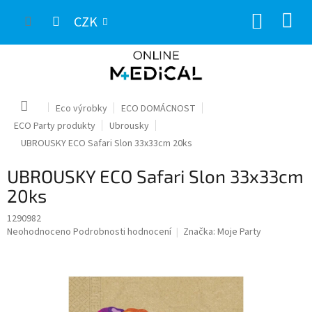
Přejít
NÁKUP
na
CZK
obsah
KOŠÍK
Domů
Eco výrobky
ECO DOMÁCNOST
ECO Party produkty
Ubrousky
UBROUSKY ECO Safari Slon 33x33cm 20ks
UBROUSKY ECO Safari Slon 33x33cm
20ks
1290982
Průměrné
Neohodnoceno
Podrobnosti hodnocení
Značka:
Moje Party
hodnocení
produktu
je
0,0
z
5