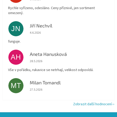
Rychle vyřízeno, odesláno. Ceny příznivé, jen sortiment
omezený.
Jiří Nechvíl
JN
Hodnocení obchodu je 5 z 5 hvězdiček.
4.6.2026
funguje.
Aneta Hanusková
AH
Hodnocení obchodu je 5 z 5 hvězdiček.
28.5.2026
Vše v pořádku, rukavice se netrhají, velikost odpovídá.
Milan Tomandl
MT
Hodnocení obchodu je 5 z 5 hvězdiček.
27.5.2026
Zobrazit další hodnocení
Z