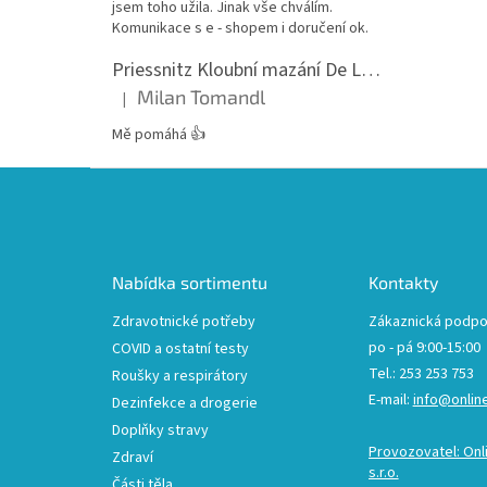
jsem toho užila. Jinak vše chválím.
Komunikace s e - shopem i doručení ok.
Priessnitz Kloubní mazání De Luxe, 200ml
Milan Tomandl
|
Hodnocení produktu je 5 z 5 hvězdiček.
Mě pomáhá 👍
Z
á
p
a
t
Nabídka sortimentu
Kontakty
í
Zdravotnické potřeby
Zákaznická podpo
po - pá 9:00-15:00
COVID a ostatní testy
Tel.: 253 253 753
Roušky a respirátory
E-mail:
info@onlin
Dezinfekce a drogerie
Doplňky stravy
Provozovatel: Onl
Zdraví
s.r.o.
Části těla