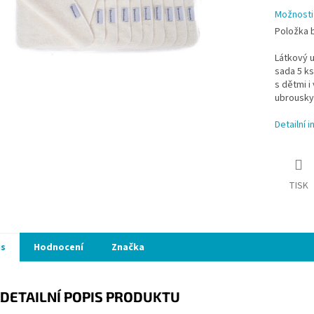
Možnosti
Položka 
Látkový u
sada 5 ks
s dětmi i
ubrousky
Detailní 
TISK
is
Hodnocení
Značka
DETAILNÍ POPIS PRODUKTU