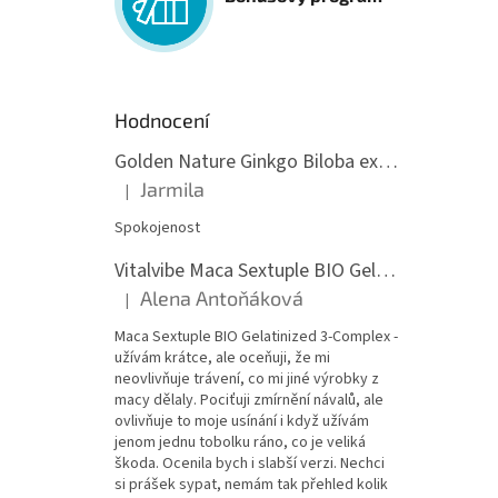
Hodnocení
Golden Nature Ginkgo Biloba extrakt 50:1 60mg, 100 kapslí
Jarmila
|
Hodnocení produktu je 5 z 5 hvězdiček.
Spokojenost
Vitalvibe Maca Sextuple BIO Gelatinized 3-Complex, 60 kapslí
Alena Antoňáková
|
Hodnocení produktu je 5 z 5 hvězdiček.
Maca Sextuple BIO Gelatinized 3-Complex -
užívám krátce, ale oceňuji, že mi
neovlivňuje trávení, co mi jiné výrobky z
macy dělaly. Pociťuji zmírnění návalů, ale
ovlivňuje to moje usínání i když užívám
jenom jednu tobolku ráno, co je veliká
škoda. Ocenila bych i slabší verzi. Nechci
si prášek sypat, nemám tak přehled kolik