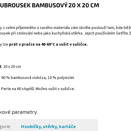
UBROUSEK BAMBUSOVÝ 20 X 20 CM
 z velmi příjemného a savého materiálu vám skvěle poslouží tam, kde běžně
ousek při stolování nebo jako kuchyňská utěrka. Jejich používáním šetříte ž
y lze
prát v pračce na 40-60°C a sušit v sušičce.
t
: 20 x 20 cm
: 90 % bambusová viskóza, 10 % polyester
: Perte na 60 stupňů. Možno sušit v sušičce.
kové parametry
gorie
:
Houbičky, utěrky, kartáče