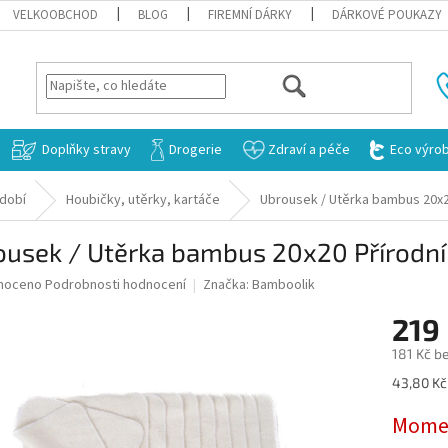
VELKOOBCHOD
BLOG
FIREMNÍ DÁRKY
DÁRKOVÉ POUKAZY
HLEDAT
Doplňky stravy
Drogerie
Zdraví a péče
Eco výro
ádobí
Houbičky, utěrky, kartáče
Ubrousek / Utěrka bambus 20x2
ousek / Utěrka bambus 20x20 Přírodní
né
noceno
Podrobnosti hodnocení
Značka:
Bamboolik
ní
219
u
181 Kč b
Měrná
43,80 Kč 
cena:
ek.
Momen