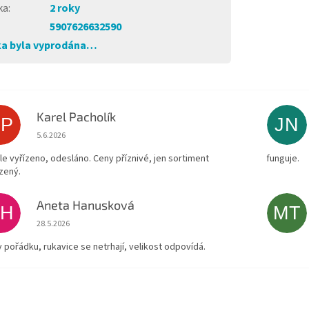
ka
:
2 roky
5907626632590
a byla vyprodána…
Karel Pacholík
KP
JN
Hodnocení obchodu je 4 z 5 hvězdiček.
5.6.2026
le vyřízeno, odesláno. Ceny příznivé, jen sortiment
funguje.
zený.
Aneta Hanusková
AH
MT
Hodnocení obchodu je 5 z 5 hvězdiček.
28.5.2026
v pořádku, rukavice se netrhají, velikost odpovídá.