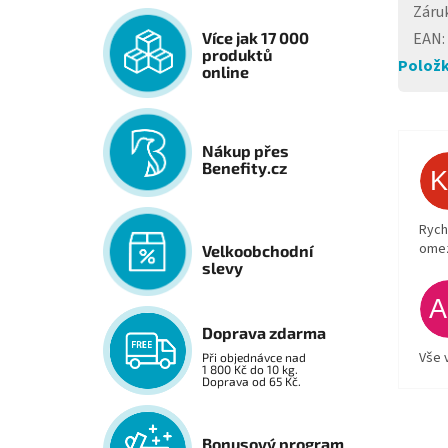
Záru
EAN
:
Více jak 17 000
produktů
Položk
online
Nákup přes
Benefity.cz
Rych
ome
Velkoobchodní
slevy
Doprava zdarma
Vše 
Při objednávce nad
1 800 Kč do 10 kg.
Doprava od 65 Kč.
Bonusový program