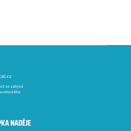
al.cz
st se zabývá
avotnického