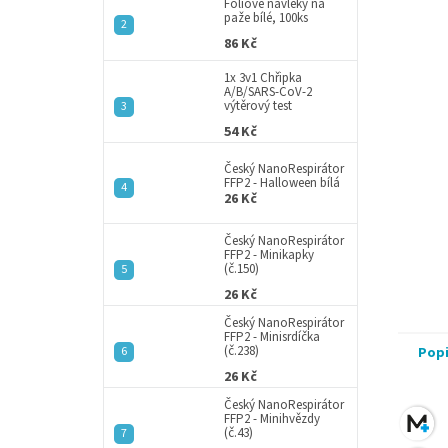
a
Fóliové návleky na
paže bílé, 100ks
n
86 Kč
e
l
1x 3v1 Chřipka
A/B/SARS-CoV-2
výtěrový test
54 Kč
Český NanoRespirátor
FFP2 - Halloween bílá
26 Kč
Český NanoRespirátor
FFP2 - Minikapky
(č.150)
26 Kč
Český NanoRespirátor
FFP2 - Minisrdíčka
(č.238)
Pop
26 Kč
Český NanoRespirátor
FFP2 - Minihvězdy
(č.43)