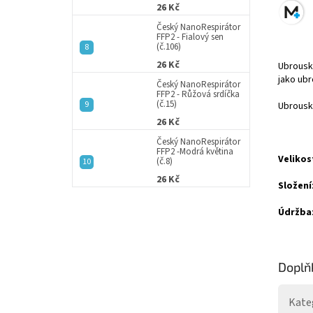
26 Kč
Český NanoRespirátor
FFP2 - Fialový sen
(č.106)
26 Kč
Ubrousky
jako ubr
Český NanoRespirátor
FFP2 - Růžová srdíčka
(č.15)
Ubrousk
26 Kč
Český NanoRespirátor
FFP2 -Modrá květina
Velikos
(č.8)
26 Kč
Složení
Údržba
Doplň
Kate