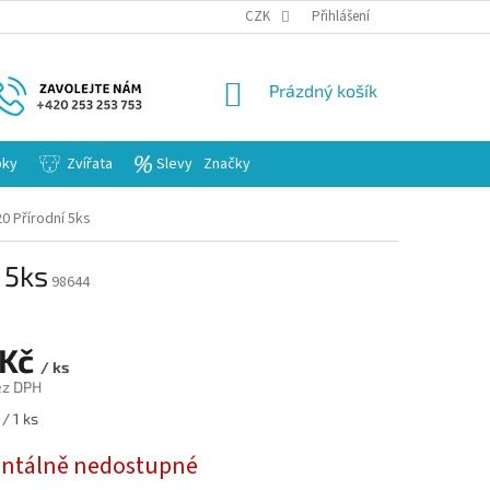
KARIERA
CZK
Přihlášení
NÁKUPNÍ
Prázdný košík
KOŠÍK
bky
Zvířata
Slevy
Značky
0 Přírodní 5ks
 5ks
98644
 Kč
/ ks
ez DPH
/ 1 ks
tálně nedostupné