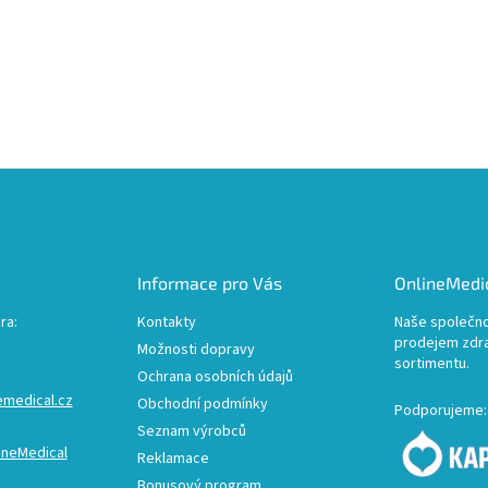
Informace pro Vás
OnlineMedic
ra:
Kontakty
Naše společno
prodejem zdr
Možnosti dopravy
sortimentu.
Ochrana osobních údajů
emedical.cz
Obchodní podmínky
Podporujeme:
Seznam výrobců
ineMedical
Reklamace
Bonusový program