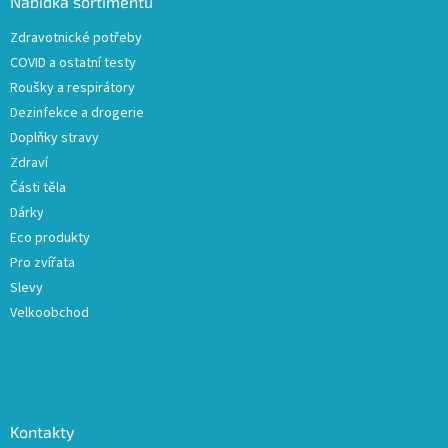
a
Nabídka sortimentu
t
Zdravotnické potřeby
í
COVID a ostatní testy
Roušky a respirátory
Dezinfekce a drogerie
Doplňky stravy
Zdraví
Části těla
Dárky
Eco produkty
Pro zvířata
Slevy
Velkoobchod
Kontakty