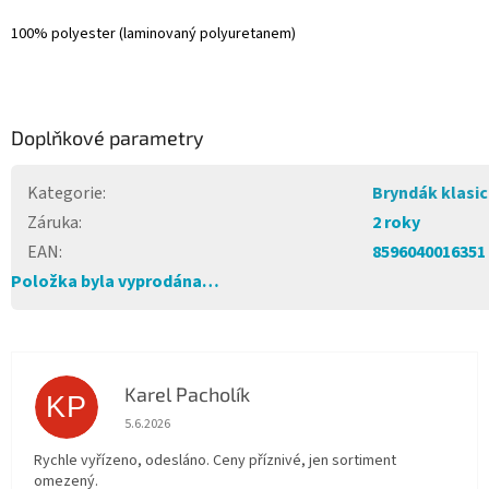
100% polyester (laminovaný polyuretanem)
Doplňkové parametry
Kategorie
:
Bryndák klasi
Záruka
:
2 roky
EAN
:
8596040016351
Položka byla vyprodána…
Karel Pacholík
KP
Hodnocení obchodu je 4 z 5 hvězdiček.
5.6.2026
Rychle vyřízeno, odesláno. Ceny příznivé, jen sortiment
omezený.