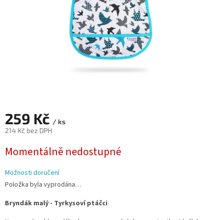
259 Kč
/ ks
214 Kč bez DPH
Měrná
Momentálně nedostupné
cena:
Možnosti doručení
Položka byla vyprodána…
Bryndák malý - Tyrkysoví ptáčci