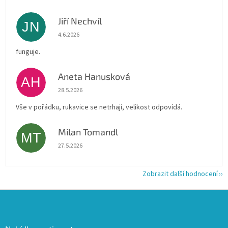
Jiří Nechvíl
JN
Hodnocení obchodu je 5 z 5 hvězdiček.
4.6.2026
funguje.
Aneta Hanusková
AH
Hodnocení obchodu je 5 z 5 hvězdiček.
28.5.2026
Vše v pořádku, rukavice se netrhají, velikost odpovídá.
Milan Tomandl
MT
Hodnocení obchodu je 5 z 5 hvězdiček.
27.5.2026
Zobrazit další hodnocení
Z
á
p