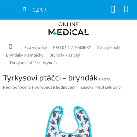
Přejít
NÁKUP
na
CZK
obsah
KOŠÍK
Domů
Eco výrobky
PRO DĚTI A MAMINKY
Dětský textil
Bryndáky a slintáčky
Bryndák klasický
Tyrkysoví ptáčci - bryndák
Tyrkysoví ptáčci - bryndák
102050
Průměrné
Neohodnoceno
Podrobnosti hodnocení
Značka:
Petit Lulu s.r.o.
hodnocení
produktu
je
0,0
z
5
hvězdiček.