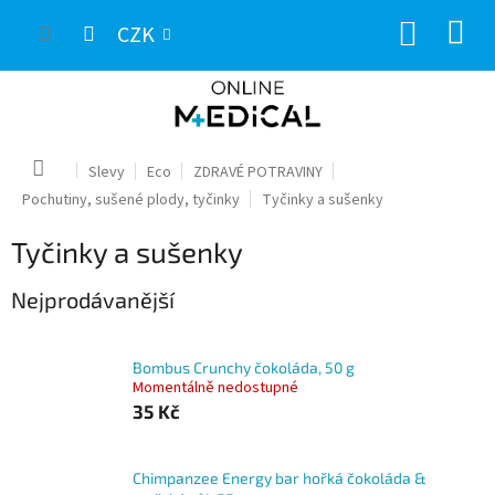
Přejít
NÁKUP
na
CZK
obsah
KOŠÍK
Domů
Slevy
Eco
ZDRAVÉ POTRAVINY
Pochutiny, sušené plody, tyčinky
Tyčinky a sušenky
Tyčinky a sušenky
Nejprodávanější
Bombus Crunchy čokoláda, 50 g
Momentálně nedostupné
35 Kč
Chimpanzee Energy bar hořká čokoláda &