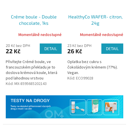
Créme boule - Double
HealthyCo WAFER- citron,
chocolate, 1ks
24g
Momentálně nedostupné
Momentálně nedostupné
20 Kč bez DPH
23 Kč bez DPH
DETAIL
DETAIL
22 Kč
26 Kč
Přivítejte Crémé boule, ve
Oplatka bez cukru s
francouzském překladu je to
čokoládovým krémem (77%).
doslova krémová koule, která
Vegan.
pod lahodnou vrstvou
Kód:
ECO99028
výběrových datlí a kakaa skrývá
Kód:
MX-8595685202143
sametový krém z piemontských
lískových...