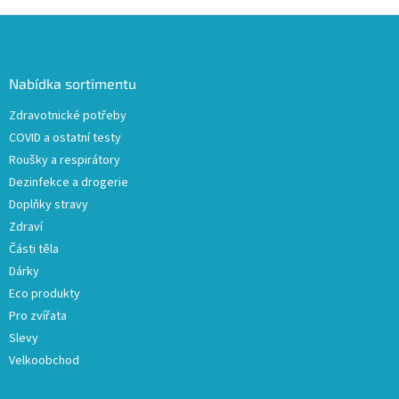
v
l
Z
á
á
d
p
a
a
Nabídka sortimentu
c
t
í
Zdravotnické potřeby
í
p
COVID a ostatní testy
r
v
Roušky a respirátory
k
Dezinfekce a drogerie
y
Doplňky stravy
v
ý
Zdraví
p
Části těla
i
Dárky
s
u
Eco produkty
Pro zvířata
Slevy
Velkoobchod