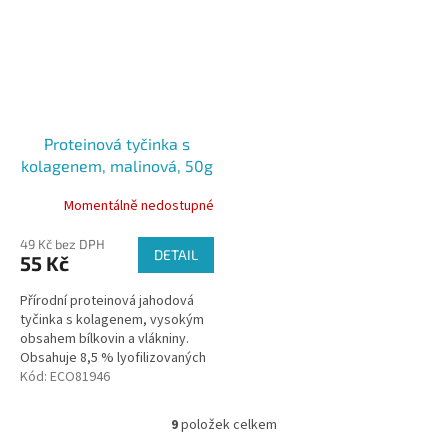
Proteinová tyčinka s
kolagenem, malinová, 50g
Momentálně nedostupné
49 Kč bez DPH
DETAIL
55 Kč
Přírodní proteinová jahodová
tyčinka s kolagenem, vysokým
obsahem bílkovin a vlákniny.
Obsahuje 8,5 % lyofilizovaných
malin a 1 000mg kolagenu Zalitá
Kód:
ECO81946
kvalitní bílou čokoládou
9
položek celkem
O