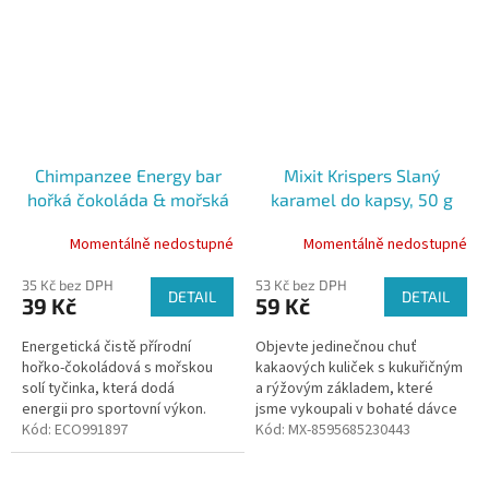
Chimpanzee Energy bar
Mixit Krispers Slaný
hořká čokoláda & mořská
karamel do kapsy, 50 g
sůl, 55 g
Momentálně nedostupné
Momentálně nedostupné
35 Kč bez DPH
53 Kč bez DPH
DETAIL
DETAIL
39 Kč
59 Kč
Energetická čistě přírodní
Objevte jedinečnou chuť
hořko-čokoládová s mořskou
kakaových kuliček s kukuřičným
solí tyčinka, která dodá
a rýžovým základem, které
energii pro sportovní výkon.
jsme vykoupali v bohaté dávce
*Minimální objednatelné
Kód:
ECO991897
čokolády se slaným karamelem.
Kód:
MX-8595685230443
množství jsou 2ks