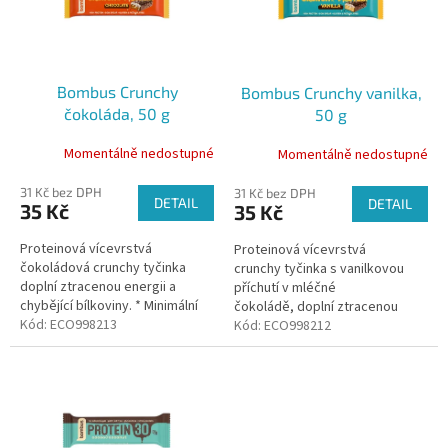
k
s
t
p
ů
r
o
Bombus Crunchy
Bombus Crunchy vanilka,
d
čokoláda, 50 g
50 g
u
k
Momentálně nedostupné
Momentálně nedostupné
t
ů
31 Kč bez DPH
31 Kč bez DPH
DETAIL
DETAIL
35 Kč
35 Kč
Proteinová vícevrstvá
Proteinová vícevrstvá
čokoládová crunchy tyčinka
crunchy tyčinka s vanilkovou
doplní ztracenou energii a
příchutí v mléčné
chybějící bílkoviny. * Minimální
čokoládě, doplní ztracenou
objednatelné množství tohoto
Kód:
ECO998213
energii a chybějící bílkoviny. *
Kód:
ECO998212
produktu jsou 3ks
Minimální objednatelné
množství tohoto...