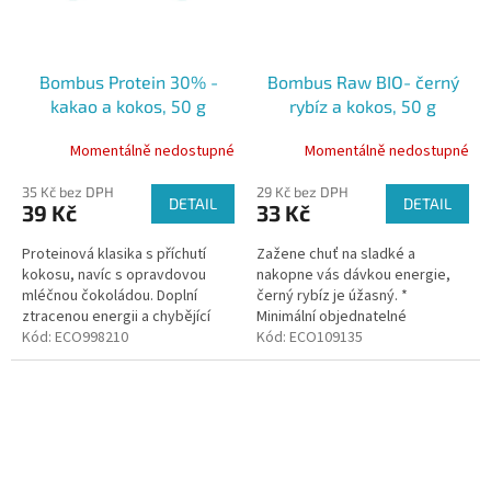
Bombus Protein 30% -
Bombus Raw BIO- černý
kakao a kokos, 50 g
rybíz a kokos, 50 g
Momentálně nedostupné
Momentálně nedostupné
35 Kč bez DPH
29 Kč bez DPH
DETAIL
DETAIL
39 Kč
33 Kč
Proteinová klasika s příchutí
Zažene chuť na sladké a
kokosu, navíc s opravdovou
nakopne vás dávkou energie,
mléčnou čokoládou. Doplní
černý rybíz je úžasný. *
ztracenou energii a chybějící
Minimální objednatelné
bílkoviny. * Minimální
Kód:
ECO998210
množství tohoto produktu jsou
Kód:
ECO109135
objednatelné množství tohoto
3ks
produktu...