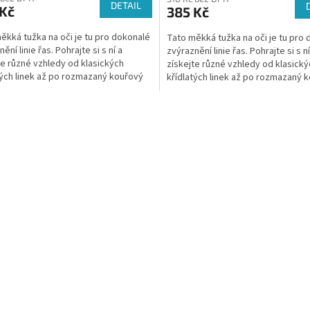
DETAIL
 Kč
385 Kč
ěkká tužka na oči je tu pro dokonalé
Tato měkká tužka na oči je tu pro
ění linie řas. Pohrajte si s ní a
zvýraznění linie řas. Pohrajte si s ní
te různé vzhledy od klasických
získejte různé vzhledy od klasický
tých linek až po rozmazaný kouřový
křídlatých linek až po rozmazaný 
ný...
přirozený...
O
v
l
á
d
a
c
í
p
r
v
k
y
v
ý
p