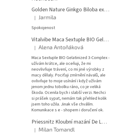
Golden Nature Ginkgo Biloba extrakt 50:1 60mg, 100 kapslí
Jarmila
|
Hodnocení produktu je 5 z 5 hvězdiček.
Spokojenost
Vitalvibe Maca Sextuple BIO Gelatinized 3-Complex, 60 kapslí
Alena Antoňáková
|
Hodnocení produktu je 5 z 5 hvězdiček.
Maca Sextuple BIO Gelatinized 3-Complex -
užívám krátce, ale oceňuji, že mi
neovlivňuje trávení, co mi jiné výrobky z
macy dělaly. Pociťuji zmírnění návalů, ale
ovlivňuje to moje usínání i když užívám
jenom jednu tobolku ráno, co je veliká
škoda. Ocenila bych i slabší verzi. Nechci
si prášek sypat, nemám tak přehled kolik
jsem toho užila. Jinak vše chválím.
Komunikace s e - shopem i doručení ok.
Priessnitz Kloubní mazání De Luxe, 200ml
Milan Tomandl
|
Hodnocení produktu je 5 z 5 hvězdiček.