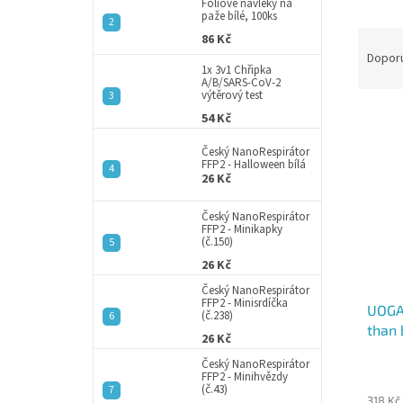
a
Fóliové návleky na
paže bílé, 100ks
n
Ř
86 Kč
e
a
Dopor
l
1x 3v1 Chřipka
z
A/B/SARS-CoV-2
e
výtěrový test
V
n
54 Kč
ý
í
Český NanoRespirátor
p
p
FFP2 - Halloween bílá
i
r
26 Kč
s
o
p
d
Český NanoRespirátor
FFP2 - Minikapky
r
u
(č.150)
o
k
26 Kč
d
t
Český NanoRespirátor
u
ů
FFP2 - Minisrdíčka
UOGA 
k
(č.238)
than 
t
26 Kč
ů
Český NanoRespirátor
FFP2 - Minihvězdy
(č.43)
318 Kč