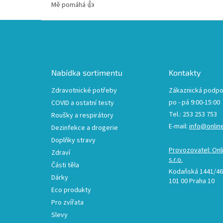
Mě pomáhá 👍
Z
á
p
a
t
Nabídka sortimentu
Kontakty
í
Zdravotnické potřeby
Zákaznická podpo
po - pá 9:00-15:00
COVID a ostatní testy
Tel.: 253 253 753
Roušky a respirátory
E-mail:
info@onlin
Dezinfekce a drogerie
Doplňky stravy
Provozovatel: Onl
Zdraví
s.r.o.
Části těla
Kodaňská 1441/46,
Dárky
101 00 Praha 10
Eco produkty
Pro zvířata
Slevy