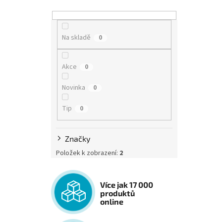
Na skladě
0
Akce
0
Novinka
0
Tip
0
Značky
Položek k zobrazení:
2
Více jak 17 000
produktů
online