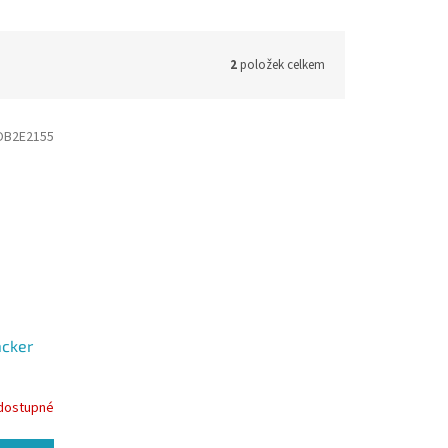
2
položek celkem
OB2E2155
acker
dostupné