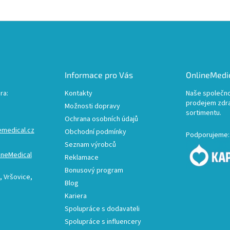
Informace pro Vás
OnlineMedic
ra:
Kontakty
Naše společno
prodejem zdr
Možnosti dopravy
sortimentu.
Ochrana osobních údajů
emedical.cz
Obchodní podmínky
Podporujeme:
Seznam výrobců
ineMedical
Reklamace
Bonusový program
 Vršovice,
Blog
Kariera
Spolupráce s dodavateli
Spolupráce s influencery