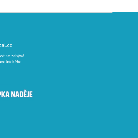
al.cz
st se zabývá
avotnického