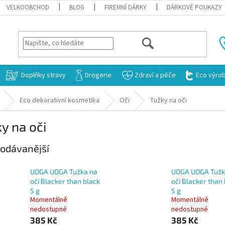
VELKOOBCHOD
BLOG
FIREMNÍ DÁRKY
DÁRKOVÉ POUKAZY
HLEDAT
Doplňky stravy
Drogerie
Zdraví a péče
Eco výro
Eco dekorativní kosmetika
Oči
Tužky na oči
y na oči
odávanější
UOGA UOGA Tužka na
UOGA UOGA Tužk
oči Blacker than black
oči Blacker than
5 g
5 g
Momentálně
Momentálně
nedostupné
nedostupné
385 Kč
385 Kč