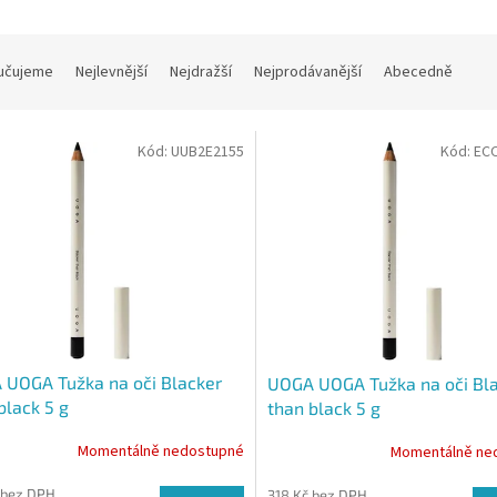
učujeme
Nejlevnější
Nejdražší
Nejprodávanější
Abecedně
Kód:
UUB2E2155
Kód:
EC
UOGA Tužka na oči Blacker
UOGA UOGA Tužka na oči Bl
black 5 g
than black 5 g
Momentálně nedostupné
Momentálně ne
 bez DPH
318 Kč bez DPH