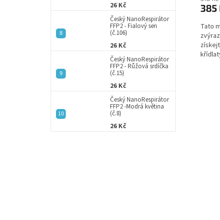
26 Kč
385
Český NanoRespirátor
Tato m
FFP2 - Fialový sen
(č.106)
zvýrazn
získej
26 Kč
křídla
Český NanoRespirátor
přiroze
FFP2 - Růžová srdíčka
(č.15)
26 Kč
Český NanoRespirátor
FFP2 -Modrá květina
(č.8)
26 Kč