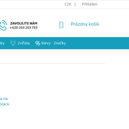
KARIERA
CZK
Přihlášení
NÁKUPNÍ
Prázdný košík
KOŠÍK
bky
Zvířata
Slevy
Značky
a na
 black