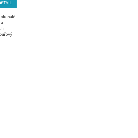
DETAIL
 dokonalé
 a
ch
kouřový