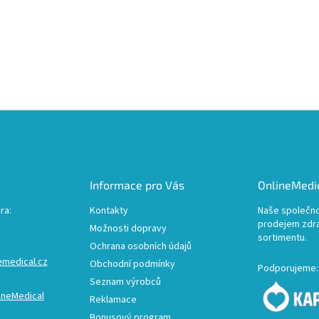
Informace pro Vás
OnlineMedic
ra:
Kontakty
Naše společno
prodejem zdr
Možnosti dopravy
sortimentu.
Ochrana osobních údajů
emedical.cz
Obchodní podmínky
Podporujeme:
Seznam výrobců
ineMedical
Reklamace
Bonusový program