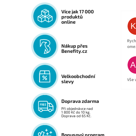
Více jak 17 000
produktů
online
Rych
Nákup přes
ome
Benefity.cz
Velkoobchodní
Vše 
slevy
Doprava zdarma
Při objednávce nad
1 800 Kč do 10 kg.
Doprava od 65 Kč.
Bonusový program