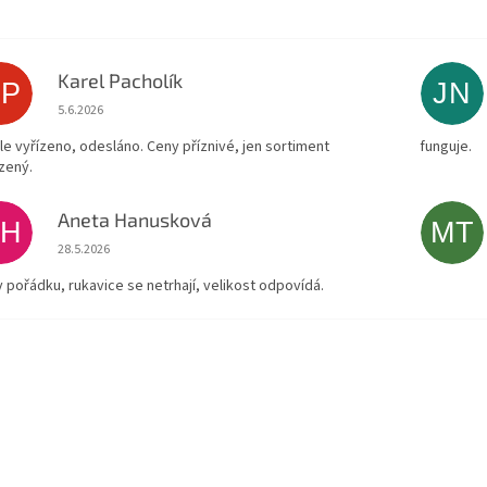
Karel Pacholík
KP
JN
Hodnocení obchodu je 4 z 5 hvězdiček.
5.6.2026
le vyřízeno, odesláno. Ceny příznivé, jen sortiment
funguje.
zený.
Aneta Hanusková
AH
MT
Hodnocení obchodu je 5 z 5 hvězdiček.
28.5.2026
v pořádku, rukavice se netrhají, velikost odpovídá.