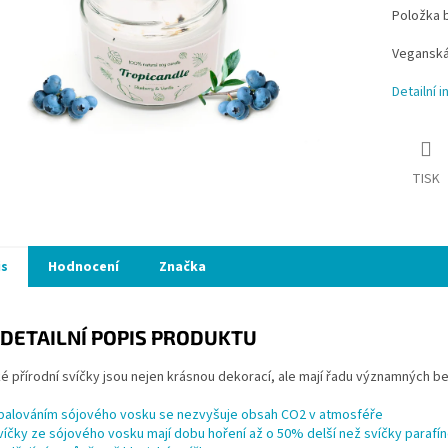
Položka 
Veganská 
Detailní 
TISK
is
Hodnocení
Značka
DETAILNÍ POPIS PRODUKTU
 přírodní svíčky jsou nejen krásnou dekorací, ale mají řadu významných be
palováním sójového vosku se nezvyšuje obsah CO2 v atmosféře
víčky ze sójového vosku mají dobu hoření až o 50% delší než svíčky parafí