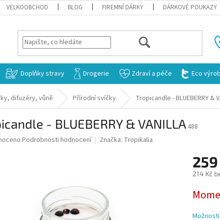
VELKOOBCHOD
BLOG
FIREMNÍ DÁRKY
DÁRKOVÉ POUKAZY
HLEDAT
Doplňky stravy
Drogerie
Zdraví a péče
Eco výro
ky, difuzéry, vůně
Přírodní svíčky
Tropicandle - BLUEBERRY & V
picandle - BLUEBERRY & VANILLA
488
né
noceno
Podrobnosti hodnocení
Značka:
Tropikalia
ní
259
u
214 Kč b
Měrná
Momen
cena:
ek.
Možnosti