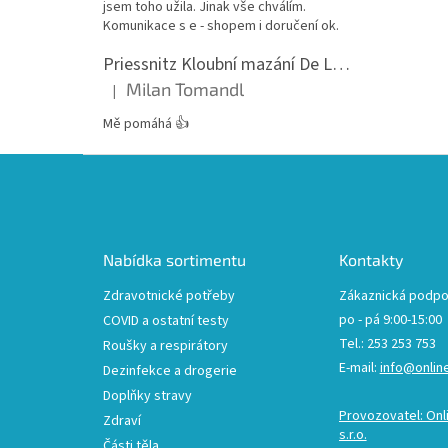
jsem toho užila. Jinak vše chválím.
Komunikace s e - shopem i doručení ok.
Priessnitz Kloubní mazání De Luxe, 200ml
Milan Tomandl
|
Hodnocení produktu je 5 z 5 hvězdiček.
Mě pomáhá 👍
Z
á
p
a
t
Nabídka sortimentu
Kontakty
í
Zdravotnické potřeby
Zákaznická podpo
po - pá 9:00-15:00
COVID a ostatní testy
Tel.: 253 253 753
Roušky a respirátory
E-mail:
info@onlin
Dezinfekce a drogerie
Doplňky stravy
Provozovatel: Onl
Zdraví
s.r.o.
Části těla