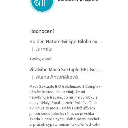
Hodnocení
Golden Nature Ginkgo Biloba extrakt 50:1 60mg, 100 kapslí
Jarmila
|
Hodnocení produktu je 5 z 5 hvězdiček.
Spokojenost
Vitalvibe Maca Sextuple BIO Gelatinized 3-Complex, 60 kapslí
Alena Antoňáková
|
Hodnocení produktu je 5 z 5 hvězdiček.
Maca Sextuple BIO Gelatinized 3-Complex -
užívám krátce, ale oceňuji, že mi
neovlivňuje trávení, co mi jiné výrobky z
macy dělaly. Pociťuji zmírnění návalů, ale
ovlivňuje to moje usínání i když užívám
jenom jednu tobolku ráno, co je veliká
škoda. Ocenila bych i slabší verzi. Nechci
si prášek sypat, nemám tak přehled kolik