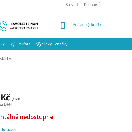
KARIERA
CZK
Přihlášení
NÁKUPNÍ
Prázdný košík
KOŠÍK
bky
Zvířata
Slevy
Značky
ANILLA
 Kč
/ ks
ez DPH
tálně nedostupné
 doručení