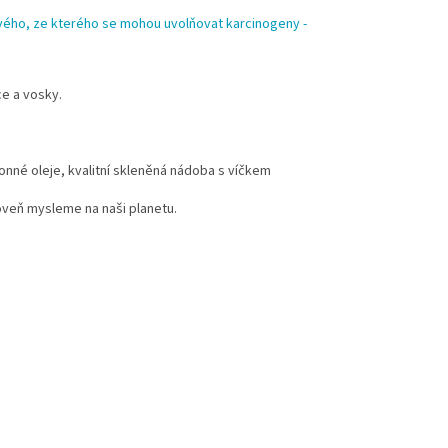
ínového, ze kterého se mohou uvolňovat karcinogeny -
ce a vosky.
onné oleje, kvalitní skleněná nádoba s víčkem
oveň mysleme na naši planetu.