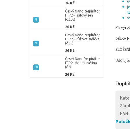
u
26 Kč
j
Český NanoRespirátor
t
FFP2 - Fialový sen
s
(č.106)
26 Kč
Při výro
Český NanoRespirátor
DÉLKA HO
FFP2 - Růžová srdíčka
(č.15)
SLOŽENÍ:
26 Kč
Český NanoRespirátor
Udělejte
FFP2 -Modrá květina
(č.8)
26 Kč
Doplň
Kate
Záru
EAN
:
Položk