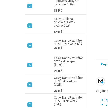
a
Fóliové návleky na
paže bílé, 100ks
n
86 Kč
e
l
1x 3v1 Chřipka
A/B/SARS-CoV-2
výtěrový test
54 Kč
Český NanoRespirátor
FFP2 - Halloween bílá
26 Kč
Český NanoRespirátor
FFP2 - Minikapky
Pop
(č.150)
26 Kč
Český NanoRespirátor
FFP2 - Minisrdíčka
(č.238)
26 Kč
Veganské
Český NanoRespirátor
s
FFP2 - Minihvězdy
(č.43)
s