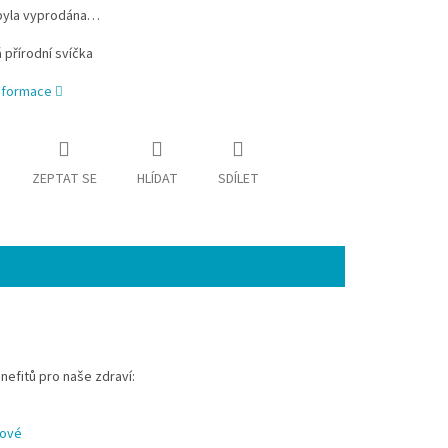
byla vyprodána…
přírodní svíčka
informace
ZEPTAT SE
HLÍDAT
SDÍLET
nefitů pro naše zdraví:
nové