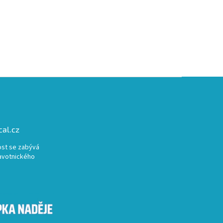
al.cz
st se zabývá
avotnického