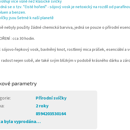
volňují více vůně než klasické svíčky
edná se o tzv. "čisté hoření" - sójový vosk je netoxický na rozdíl od paraf
oluen a benzen.
víčky jsou šetrné k naší planetě
bě nebyly použity žádné chemická barviva, jedná se pouze o přírodní esen
ŘENÍ : cca 30 hodin.
 sójovo-řepkový vosk, bavlněný knot, rostlinný mica prášek, esenciální a v
 radost nejen sobě, ale také svým blízkým v podobě krásného dárku a zár
kové parametry
gorie
:
Přírodní svíčky
ka
:
2 roky
8594203530164
a byla vyprodána…