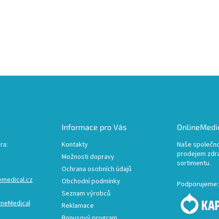
Informace pro Vás
OnlineMedic
ra:
Kontakty
Naše společno
prodejem zdr
Možnosti dopravy
sortimentu.
Ochrana osobních údajů
emedical.cz
Obchodní podmínky
Podporujeme:
Seznam výrobců
ineMedical
Reklamace
Bonusový program