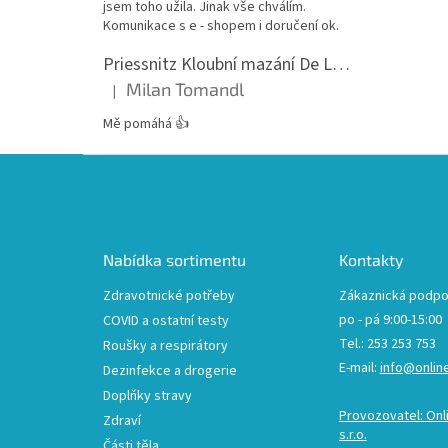
jsem toho užila. Jinak vše chválím.
Komunikace s e - shopem i doručení ok.
Priessnitz Kloubní mazání De Luxe, 200ml
Milan Tomandl
|
Hodnocení produktu je 5 z 5 hvězdiček.
Mě pomáhá 👍
Z
á
p
a
t
Nabídka sortimentu
Kontakty
í
Zdravotnické potřeby
Zákaznická podpo
po - pá 9:00-15:00
COVID a ostatní testy
Tel.: 253 253 753
Roušky a respirátory
E-mail:
info@onlin
Dezinfekce a drogerie
Doplňky stravy
Provozovatel: Onl
Zdraví
s.r.o.
Části těla