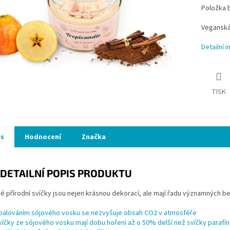
Položka 
Veganská 
Detailní 
TISK
is
Hodnocení
Značka
DETAILNÍ POPIS PRODUKTU
 přírodní svíčky jsou nejen krásnou dekorací, ale mají řadu významných be
palováním sójového vosku se nezvyšuje obsah CO2 v atmosféře
víčky ze sójového vosku mají dobu hoření až o 50% delší než svíčky parafí