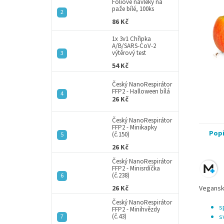
a
Fóliové návleky na
paže bílé, 100ks
n
86 Kč
e
l
1x 3v1 Chřipka
A/B/SARS-CoV-2
výtěrový test
54 Kč
Český NanoRespirátor
FFP2 - Halloween bílá
26 Kč
Český NanoRespirátor
FFP2 - Minikapky
Pop
(č.150)
26 Kč
Český NanoRespirátor
FFP2 - Minisrdíčka
(č.238)
26 Kč
Veganské
Český NanoRespirátor
s
FFP2 - Minihvězdy
(č.43)
s