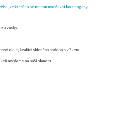
ínového, ze kterého se mohou uvolňovat karcinogeny -
ce a vosky.
onné oleje, kvalitní skleněná nádoba s víčkem
oveň mysleme na naši planetu.