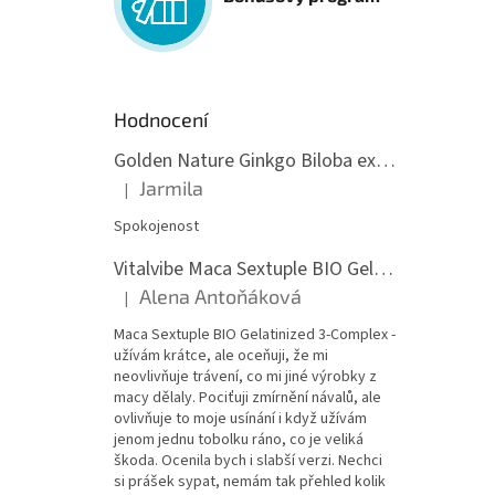
Hodnocení
Golden Nature Ginkgo Biloba extrakt 50:1 60mg, 100 kapslí
Jarmila
|
Hodnocení produktu je 5 z 5 hvězdiček.
Spokojenost
Vitalvibe Maca Sextuple BIO Gelatinized 3-Complex, 60 kapslí
Alena Antoňáková
|
Hodnocení produktu je 5 z 5 hvězdiček.
Maca Sextuple BIO Gelatinized 3-Complex -
užívám krátce, ale oceňuji, že mi
neovlivňuje trávení, co mi jiné výrobky z
macy dělaly. Pociťuji zmírnění návalů, ale
ovlivňuje to moje usínání i když užívám
jenom jednu tobolku ráno, co je veliká
škoda. Ocenila bych i slabší verzi. Nechci
si prášek sypat, nemám tak přehled kolik