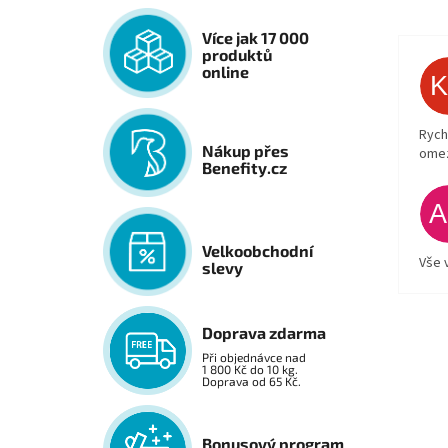
Více jak 17 000
produktů
online
Rych
Nákup přes
ome
Benefity.cz
Velkoobchodní
Vše 
slevy
Doprava zdarma
Při objednávce nad
1 800 Kč do 10 kg.
Doprava od 65 Kč.
Bonusový program