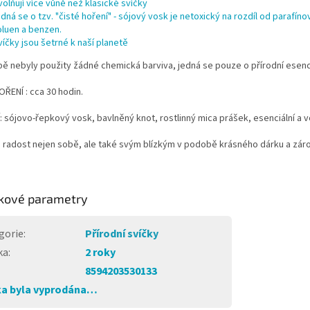
volňují více vůně než klasické svíčky
edná se o tzv. "čisté hoření" - sójový vosk je netoxický na rozdíl od paraf
oluen a benzen.
víčky jsou šetrné k naší planetě
bě nebyly použity žádné chemická barviva, jedná se pouze o přírodní esen
ŘENÍ : cca 30 hodin.
 sójovo-řepkový vosk, bavlněný knot, rostlinný mica prášek, esenciální a v
 radost nejen sobě, ale také svým blízkým v podobě krásného dárku a zár
kové parametry
gorie
:
Přírodní svíčky
ka
:
2 roky
8594203530133
a byla vyprodána…