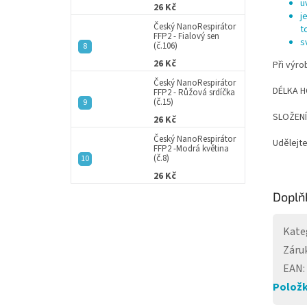
u
26 Kč
j
Český NanoRespirátor
t
FFP2 - Fialový sen
s
(č.106)
26 Kč
Při výro
Český NanoRespirátor
DÉLKA HO
FFP2 - Růžová srdíčka
(č.15)
SLOŽENÍ:
26 Kč
Český NanoRespirátor
Udělejte
FFP2 -Modrá květina
(č.8)
26 Kč
Doplň
Kate
Záru
EAN
:
Položk