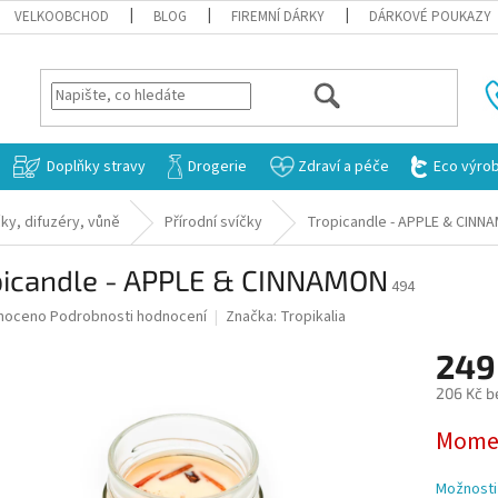
VELKOOBCHOD
BLOG
FIREMNÍ DÁRKY
DÁRKOVÉ POUKAZY
HLEDAT
Doplňky stravy
Drogerie
Zdraví a péče
Eco výro
ky, difuzéry, vůně
Přírodní svíčky
Tropicandle - APPLE & CINN
picandle - APPLE & CINNAMON
494
né
noceno
Podrobnosti hodnocení
Značka:
Tropikalia
ní
249
u
206 Kč b
Měrná
Momen
cena:
ek.
Možnosti