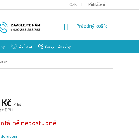
KARIERA
CZK
Přihlášení
NÁKUPNÍ
Prázdný košík
KOŠÍK
bky
Zvířata
Slevy
Značky
AMON
 Kč
/ ks
ez DPH
tálně nedostupné
 doručení