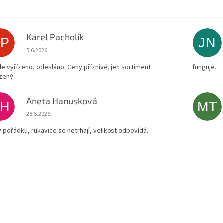
Karel Pacholík
KP
JN
Hodnocení obchodu je 4 z 5 hvězdiček.
5.6.2026
le vyřízeno, odesláno. Ceny příznivé, jen sortiment
funguje.
zený.
Aneta Hanusková
AH
MT
Hodnocení obchodu je 5 z 5 hvězdiček.
28.5.2026
v pořádku, rukavice se netrhají, velikost odpovídá.