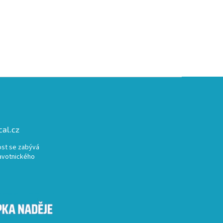
al.cz
st se zabývá
avotnického