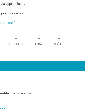
byla vyprodána…
přírodní svíčka
informace
ZEPTAT SE
HLÍDAT
SDÍLET
nefitů pro naše zdraví:
nové