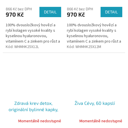
866 Kč bez DPH
866 Kč bez DPH
DETAIL
DETAIL
970 Kč
970 Kč
100% dvousložkový hovězí a
100% dvousložkový hovězí a
rybí kolagen vysoké kvality s
rybí kolagen vysoké kvality s
kyselinou hyaluronovou,
kyselinou hyaluronovou,
vitamínem C a zinkem pro růst a
vitamínem C a zinkem pro růst a
obnovu tkání.
Kód:
WHMHK25X12L
obnovu tkání.
Kód:
WHMHK25X12M
Zdravá krev detox,
Živa Cévy, 60 kapslí
originální bylinné kapky,
50 ml Dr. Popov
Momentálně nedostupné
Momentálně nedostupné