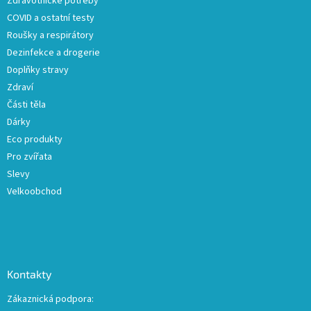
Zdravotnické potřeby
í
v
COVID a ostatní testy
k
y
Roušky a respirátory
v
Dezinfekce a drogerie
ý
Doplňky stravy
p
i
Zdraví
s
Části těla
u
Dárky
Eco produkty
Pro zvířata
Slevy
Velkoobchod
Kontakty
Zákaznická podpora: