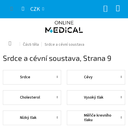
Přejít
NÁKUP
na
CZK
obsah
KOŠÍK
Domů
Části těla
Srdce a cévní soustava
Srdce a cévní soustava
, Strana 9
Srdce
Cévy
Cholesterol
Vysoký tlak
Měřiče krevního
Nízký tlak
tlaku