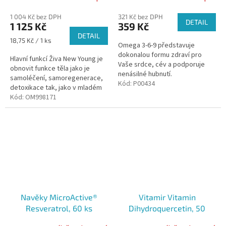
1 004 Kč bez DPH
321 Kč bez DPH
DETAIL
1 125 Kč
359 Kč
DETAIL
Měrná
18,75 Kč / 1 ks
Omega 3-6-9 představuje
cena:
dokonalou formu zdraví pro
Hlavní funkcí Živa New Young je
Vaše srdce, cév a podporuje
obnovit funkce těla jako je
nenásilné hubnutí.
samoléčení, samoregenerace,
Kód:
P00434
detoxikace tak, jako v mladém
věku.
Kód:
OM998171
Navěky MicroActive®
Vitamir Vitamin
Resveratrol, 60 ks
Dihydroquercetin, 50
tablet