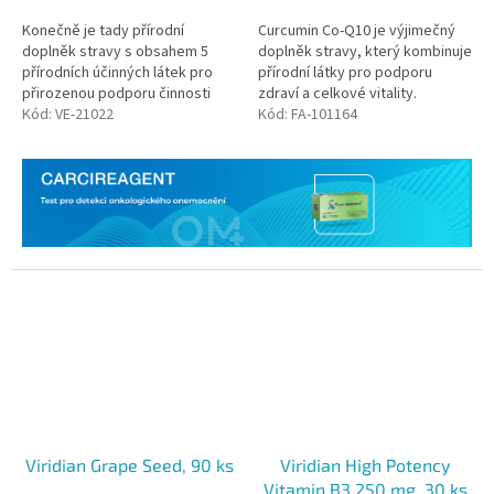
Konečně je tady přírodní
Curcumin Co-Q10 je výjimečný
doplněk stravy s obsahem 5
doplněk stravy, který kombinuje
přírodních účinných látek pro
přírodní látky pro podporu
přirozenou podporu činnosti
zdraví a celkové vitality.
cévní soustavy. Unikátní složení
Kód:
VE-21022
Kód:
FA-101164
s vysokým obsahem
hesperidinu a...
Viridian Grape Seed, 90 ks
Viridian High Potency
Vitamin B3 250 mg, 30 ks