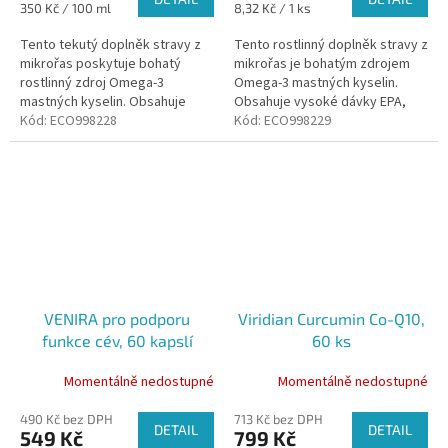
Měrná
Měrná
350 Kč / 100 ml
8,32 Kč / 1 ks
cena:
cena:
Tento tekutý doplněk stravy z
Tento rostlinný doplněk stravy z
mikrořas poskytuje bohatý
mikrořas je bohatým zdrojem
rostlinný zdroj Omega-3
Omega-3 mastných kyselin.
mastných kyselin. Obsahuje
Obsahuje vysoké dávky EPA,
vysoké dávky EPA (300 mg) a
Kód:
ECO998228
DHA, DPA a vitamínu D, které
Kód:
ECO998229
DHA (500 mg) v kombinaci s DPA
jsou klíčové pro zdraví srdce,...
a vitamínem...
VENIRA pro podporu
Viridian Curcumin Co-Q10,
funkce cév, 60 kapslí
60 ks
Momentálně nedostupné
Momentálně nedostupné
490 Kč bez DPH
713 Kč bez DPH
DETAIL
DETAIL
549 Kč
799 Kč