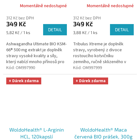
500 mg extrakt, 60 kapslí
90 kapslí
Momentálně nedostupné
Momentálně nedostupné
312 Kč bez DPH
312 Kč bez DPH
349 Kč
349 Kč
DETAIL
DETAIL
Měrná
Měrná
5,82 Kč / 1 ks
3,88 Kč / 1 ks
cena:
cena:
Ashwagandha Ultimate BIO KSM-
Tribulus Xtreme je doplněk
66® 500 mg extrakt je doplněk
stravy, vyrobený z divoce
stravy vysoké kvality a síly,
rostoucího kotvičníku
který nabízí mnoho přínosů pro
zemního, ručně sklizeného v
vaše fyzické i duševní zdraví.
Kód:
OM997990
čisté přírodě bulharských hor.
Kód:
OM997999
+ Dárek zdarma
+ Dárek zdarma
WoldoHealth® L-Arginin
WoldoHealth® Maca
HCL, 120kapslí
červená BIO prášek, 300g