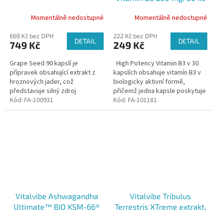
Momentálně nedostupné
Momentálně nedostupné
669 Kč bez DPH
222 Kč bez DPH
DETAIL
DETAIL
749 Kč
249 Kč
Grape Seed 90 kapslí je
High Potency Vitamin B3 v 30
přípravek obsahující extrakt z
kapslích obsahuje vitamín B3 v
hroznových jader, což
biologicky aktivní formě,
představuje silný zdroj
přičemž jedna kapsle poskytuje
oligomerních proanthokyanidinů
Kód:
FA-100931
250 mg tohoto vitamínu, což
Kód:
FA-101181
(OPC).
představuje 1563 %...
Vitalvibe Ashwagandha
Vitalvibe Tribulus
Ultimate™ BIO KSM-66®
Terrestris XTreme extrakt,