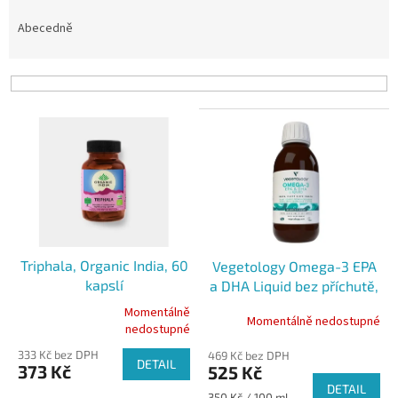
z
e
Abecedně
n
í
p
r
V
o
ý
d
p
u
i
k
s
t
p
ů
r
o
Triphala, Organic India, 60
Vegetology Omega-3 EPA
d
kapslí
a DHA Liquid bez příchutě,
u
150ml
k
Momentálně
Momentálně nedostupné
Průměrné
nedostupné
t
hodnocení
ů
333 Kč bez DPH
produktu
469 Kč bez DPH
DETAIL
373 Kč
525 Kč
je
DETAIL
5,0
Měrná
350 Kč / 100 ml