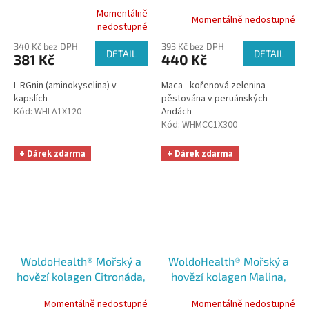
Momentálně
Momentálně nedostupné
Průměrné
nedostupné
hodnocení
340 Kč bez DPH
393 Kč bez DPH
produktu
DETAIL
DETAIL
381 Kč
440 Kč
je
5,0
L-RGnin (aminokyselina) v
Maca - kořenová zelenina
z
kapslích
pěstována v peruánských
5
Kód:
WHLA1X120
Andách
hvězdiček.
Kód:
WHMCC1X300
+ Dárek zdarma
+ Dárek zdarma
WoldoHealth® Mořský a
WoldoHealth® Mořský a
hovězí kolagen Citronáda,
hovězí kolagen Malina,
25x12g
25x12g
Momentálně nedostupné
Momentálně nedostupné