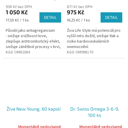
hodnocení
938 Kč bez DPH
871 Kč bez DPH
produktu
1 050 Kč
975 Kč
je
DETAIL
DETAIL
5,0
Měrná
Měrná
17,50 Kč / 1 ks
16,25 Kč / 1 ks
z
cena:
cena:
5
Působí jako antiagregancium
Živa Life Style má potenciál pro
hvězdiček.
- snižuje srážlivost krve,
vyšší míru dožití, snižuje tlak a
zlepšuje antitrombotický efekt,
riziko kardiovaskulárních
snižuje zánětlivé procesy v krvi,
onemocnění.
stimuluje tvorbu
Kód:
OM82084
Kód:
OM998170
protizánětlivých látek...
Živa New Young, 60 kapslí
Dr. Swiss Omega 3-6-9,
100 ks
Momentálně nedostupné
Momentálně nedostupné