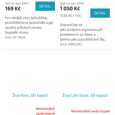
140 Kč bez DPH
938 Kč bez DPH
DETAIL
169 Kč
1 050 Kč
DETAIL
Měrná
17,50 Kč / 1 ks
Pro silnější cévy (přeslička),
cena:
pročištění krve (kotvičník) a její
Doporučuje se
snadný průchod cévami.
jako podpora organismu při
Doplněk stravy.
problémech se žilami a
Kód:
DP-9809
lymfou jako jsou křečové žíly,
křehkost mikro cév (tzv.
Kód:
OM82082
pavučinky), problémy s
mikrocirkulací krve, při otocích
a...
Živa Krev, 60 kapslí
Živa Life Style, 60 kapslí
Momentálně
Momentálně nedostupné
Průměrné
nedostupné