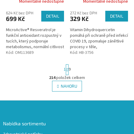
Momentálně nedostupné
Momentálně nedostupné
624 Kč bez DPH
272 Kč bez DPH
DETAIL
DETAIL
699 Kč
329 Kč
MicroActive® Resveratrol je
Vitamin Dihydroquercetin
funkční antioxidant rozpustný v
pomáhá při ochraně před infekcí
tucích, který podporuje
COVID 19, zpomaluje zánětlivé
metabolismus, normální citlivost
procesy v těle,
na inzulin a optimální krevní
Kód:
OM113689
zlepšuje zásobování buněk
Kód:
HB-3756
oběh.
kyslíkem, normalizuje syntézu
kolagenových...
S
1
9
t
r
214
položek celkem
O
á
v
NAHORU
n
l
k
á
o
v
Z
d
á
a
á
n
c
p
í
í
a
Nabídka sortimentu
p
t
r