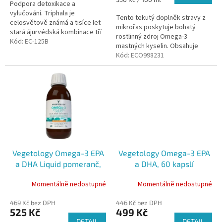
Podpora detoxikace a
z
cena:
vylučování. Triphala je
5
Tento tekutý doplněk stravy z
celosvětově známá a tisíce let
hvězdiček.
mikrořas poskytuje bohatý
stará ájurvédská kombinace tří
rostlinný zdroj Omega-3
ovocných plodů Amalaki,
Kód:
EC-125B
mastných kyselin. Obsahuje
Haritaki a Bibhitaki, které
vysoké dávky EPA (300 mg) a
Kód:
ECO998231
napomáhají...
DHA (500 mg) v kombinaci s DPA
a vitamínem...
Vegetology Omega-3 EPA
Vegetology Omega-3 EPA
a DHA Liquid pomeranč,
a DHA, 60 kapslí
150ml
Momentálně nedostupné
Momentálně nedostupné
469 Kč bez DPH
446 Kč bez DPH
525 Kč
499 Kč
DETAIL
DETAIL