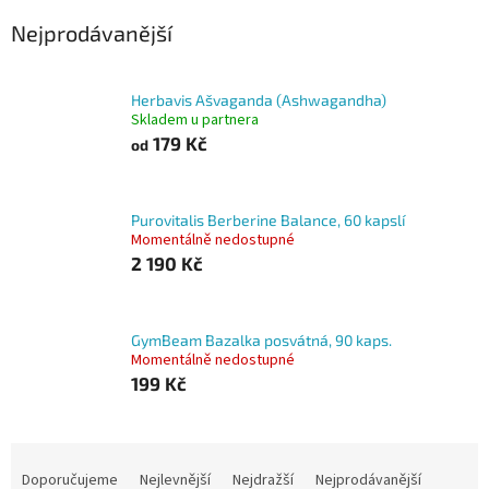
Nejprodávanější
Herbavis Ašvaganda (Ashwagandha)
Skladem u partnera
179 Kč
od
Purovitalis Berberine Balance, 60 kapslí
Momentálně nedostupné
2 190 Kč
GymBeam Bazalka posvátná, 90 kaps.
Momentálně nedostupné
199 Kč
Ř
a
Doporučujeme
Nejlevnější
Nejdražší
Nejprodávanější