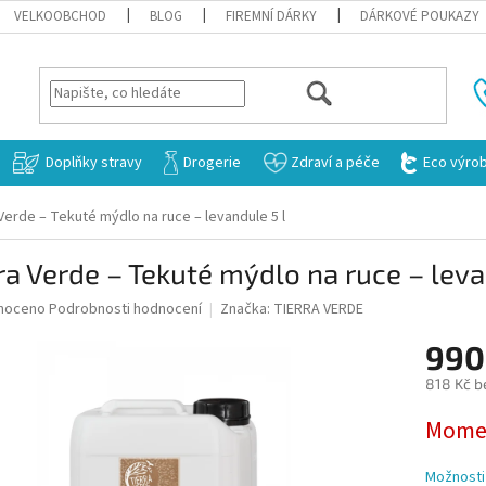
VELKOOBCHOD
BLOG
FIREMNÍ DÁRKY
DÁRKOVÉ POUKAZY
HLEDAT
Doplňky stravy
Drogerie
Zdraví a péče
Eco výro
Verde – Tekuté mýdlo na ruce – levandule 5 l
ra Verde – Tekuté mýdlo na ruce – leva
né
noceno
Podrobnosti hodnocení
Značka:
TIERRA VERDE
ní
990
u
818 Kč b
Měrná
Momen
cena:
ek.
Možnosti