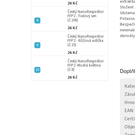
extraktu
26 Kč
Složení:
Český NanoRespirátor
Glutamat
FFP2 - Fialový sen
Potassiu
(č.106)
Bezpečn
26 Kč
minimali
deriváty
Český NanoRespirátor
FFP2 - Růžová srdíčka
(č.15)
26 Kč
Český NanoRespirátor
FFP2 -Modrá květina
(č.8)
Doplň
26 Kč
Kate
Záru
Hmo
EAN
:
Certi
Obj