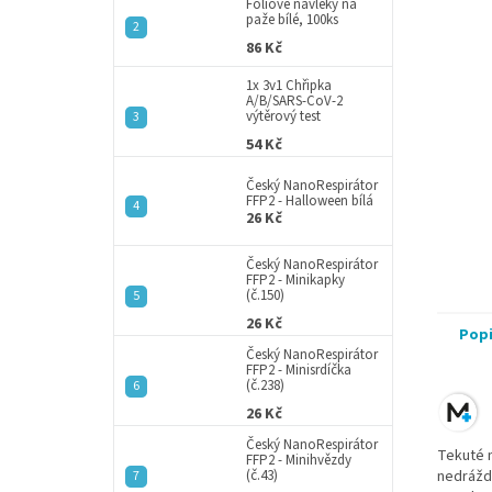
a
Fóliové návleky na
paže bílé, 100ks
n
86 Kč
e
l
1x 3v1 Chřipka
A/B/SARS-CoV-2
výtěrový test
54 Kč
Český NanoRespirátor
FFP2 - Halloween bílá
26 Kč
Český NanoRespirátor
FFP2 - Minikapky
(č.150)
26 Kč
Pop
Český NanoRespirátor
FFP2 - Minisrdíčka
(č.238)
26 Kč
Český NanoRespirátor
Tekuté m
FFP2 - Minihvězdy
(č.43)
nedráždí