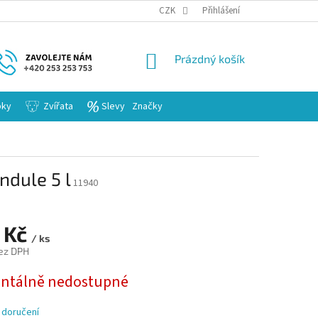
KARIERA
CZK
Přihlášení
NÁKUPNÍ
Prázdný košík
KOŠÍK
bky
Zvířata
Slevy
Značky
ndule 5 l
11940
 Kč
/ ks
ez DPH
tálně nedostupné
 doručení