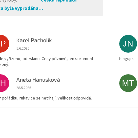
 výroby
:
Česká republika
a byla vyprodána…
Karel Pacholík
KP
JN
Hodnocení obchodu je 4 z 5 hvězdiček.
5.6.2026
le vyřízeno, odesláno. Ceny příznivé, jen sortiment
funguje.
zený.
Aneta Hanusková
AH
MT
Hodnocení obchodu je 5 z 5 hvězdiček.
28.5.2026
v pořádku, rukavice se netrhají, velikost odpovídá.