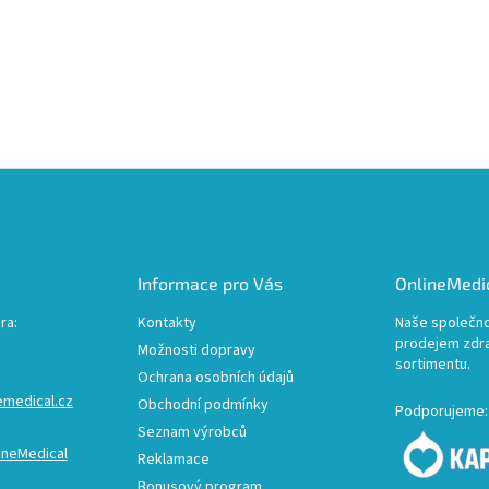
Informace pro Vás
OnlineMedic
ra:
Kontakty
Naše společno
prodejem zdr
Možnosti dopravy
sortimentu.
Ochrana osobních údajů
emedical.cz
Obchodní podmínky
Podporujeme:
Seznam výrobců
ineMedical
Reklamace
Bonusový program