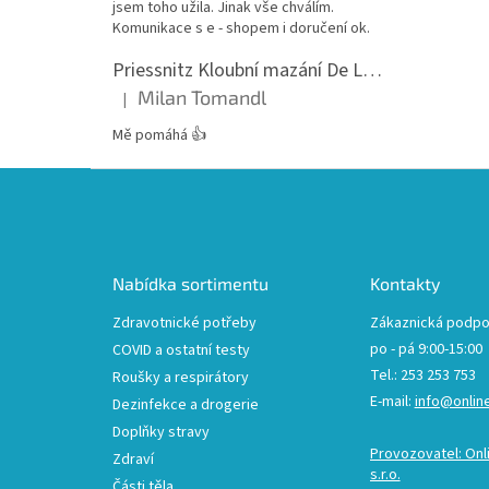
jsem toho užila. Jinak vše chválím.
Komunikace s e - shopem i doručení ok.
Priessnitz Kloubní mazání De Luxe, 200ml
Milan Tomandl
|
Hodnocení produktu je 5 z 5 hvězdiček.
Mě pomáhá 👍
Z
á
p
a
t
Nabídka sortimentu
Kontakty
í
Zdravotnické potřeby
Zákaznická podpo
po - pá 9:00-15:00
COVID a ostatní testy
Tel.: 253 253 753
Roušky a respirátory
E-mail:
info@onlin
Dezinfekce a drogerie
Doplňky stravy
Provozovatel: Onl
Zdraví
s.r.o.
Části těla