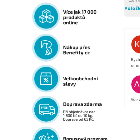
Země
Položk
Více jak 17 000
produktů
online
Nákup přes
Benefity.cz
Rych
ome
Velkoobchodní
slevy
Vše 
Doprava zdarma
Při objednávce nad
1 800 Kč do 10 kg.
Doprava od 65 Kč.
Bonusový program