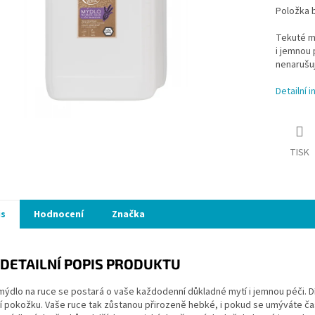
Položka 
Tekuté m
i jemnou 
nenarušu
Detailní 
TISK
is
Hodnocení
Značka
DETAILNÍ POPIS PRODUKTU
ýdlo na ruce se postará o vaše každodenní důkladné mytí i jemnou péči. 
 pokožku. Vaše ruce tak zůstanou přirozeně hebké, i pokud se umýváte čas