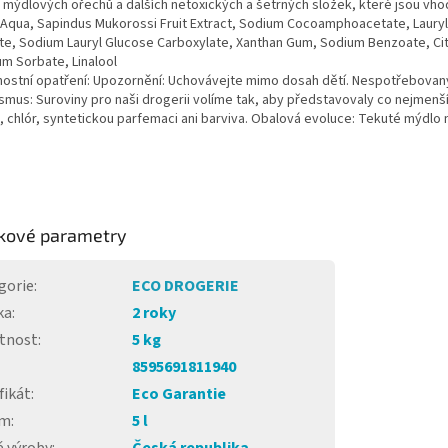
 mýdlových ořechů a dalších netoxických a šetrných složek, které jsou vhod
 Aqua, Sapindus Mukorossi Fruit Extract, Sodium Cocoamphoacetate, Lauryl
e, Sodium Lauryl Glucose Carboxylate, Xanthan Gum, Sodium Benzoate, Citri
m Sorbate, Linalool
ostní opatření: Upozornění: Uchovávejte mimo dosah dětí. Nespotřebovaný
smus: Suroviny pro naši drogerii volíme tak, aby představovaly co nejmenší
, chlór, syntetickou parfemaci ani barviva. Obalová evoluce: Tekuté mýdlo
kové parametry
gorie
:
ECO DROGERIE
ka
:
2 roky
tnost
:
5 kg
8595691811940
fikát
:
Eco Garantie
em
:
5 l