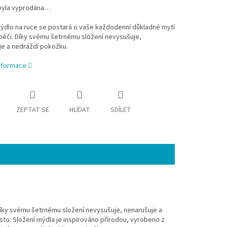
byla vyprodána…
ýdlo na ruce se postará o vaše každodenní důkladné mytí
péči. Díky svému šetrnému složení nevysušuje,
je a nedráždí pokožku.
informace
ZEPTAT SE
HLÍDAT
SDÍLET
Díky svému šetrnému složení nevysušuje, nenarušuje a
to. Složení mýdla je inspirováno přírodou, vyrobeno z