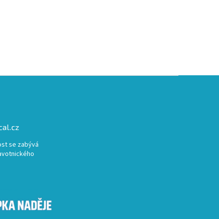
al.cz
st se zabývá
avotnického