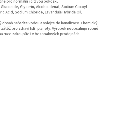
né pro normální i citlivou pokožku.
 Glucoside, Glycerin, Alcohol denat, Sodium Cocoyl
c Acid, Sodium Chloride, Lavandula Hybrida Oil,
 obsah nařeďte vodou a vylejte do kanalizace. Chemický
 zátěž pro zdraví lidí i planety. Výrobek neobsahuje ropné
 na ruce zakoupíte i v bezobalových prodejnách.