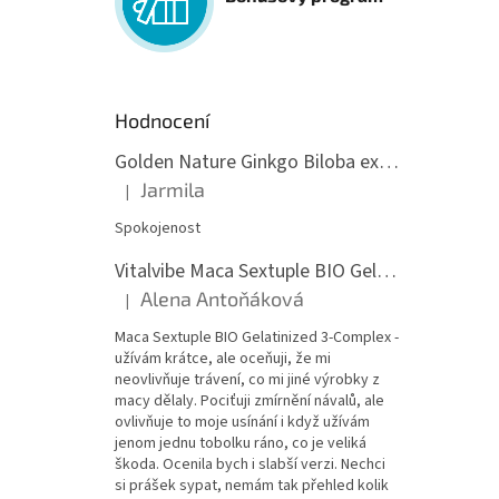
Hodnocení
Golden Nature Ginkgo Biloba extrakt 50:1 60mg, 100 kapslí
Jarmila
|
Hodnocení produktu je 5 z 5 hvězdiček.
Spokojenost
Vitalvibe Maca Sextuple BIO Gelatinized 3-Complex, 60 kapslí
Alena Antoňáková
|
Hodnocení produktu je 5 z 5 hvězdiček.
Maca Sextuple BIO Gelatinized 3-Complex -
užívám krátce, ale oceňuji, že mi
neovlivňuje trávení, co mi jiné výrobky z
macy dělaly. Pociťuji zmírnění návalů, ale
ovlivňuje to moje usínání i když užívám
jenom jednu tobolku ráno, co je veliká
škoda. Ocenila bych i slabší verzi. Nechci
si prášek sypat, nemám tak přehled kolik