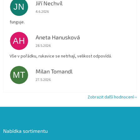
Jiří Nechvíl
JN
Hodnocení obchodu je 5 z 5 hvězdiček.
4.6.2026
funguje.
Aneta Hanusková
AH
Hodnocení obchodu je 5 z 5 hvězdiček.
28.5.2026
Vše v pořádku, rukavice se netrhají, velikost odpovídá.
Milan Tomandl
MT
Hodnocení obchodu je 5 z 5 hvězdiček.
27.5.2026
Zobrazit další hodnocení
Z
á
p
a
Nabídka sortimentu
t