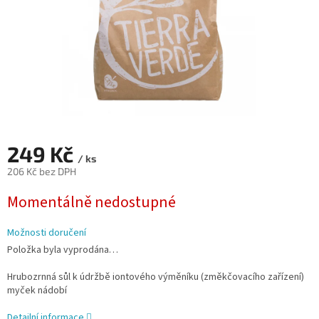
249 Kč
/ ks
206 Kč bez DPH
Měrná
Momentálně nedostupné
cena:
Možnosti doručení
Položka byla vyprodána…
Hrubozrnná sůl k údržbě iontového výměníku (změkčovacího zařízení)
myček nádobí
Detailní informace