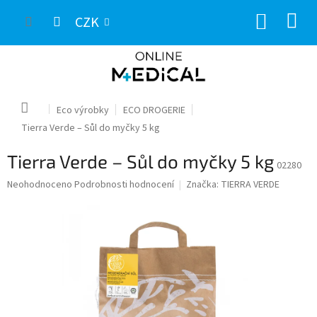
Přejít
NÁKUP
na
CZK
obsah
KOŠÍK
Domů
Eco výrobky
ECO DROGERIE
Tierra Verde – Sůl do myčky 5 kg
Tierra Verde – Sůl do myčky 5 kg
02280
Průměrné
Neohodnoceno
Podrobnosti hodnocení
Značka:
TIERRA VERDE
hodnocení
produktu
je
0,0
z
5
hvězdiček.