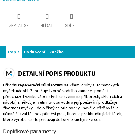
ZEPTAT SE
HLÍDAT
SDÍLET
Popis
Hodnocení
Značka
DETAILNÍ POPIS PRODUKTU
Přírodní regenerační sůl si rozumí se všemi druhy automatických
myček nádobí. Zabraňuje tvorbě vodního kamene, pomáhá
předcházet vzniku vápenatých usazenin na příborech, sklenicích a
nádobí, změkčuje i velmi tvrdou vodu a její používání prodlužuje
životnost myčky. Jde o čistý chlorid sodný - nově v ještě vyšší a
účinnější kvalitě - bez příměsí jódu, fluoru a protihrudkujících látek,
které výrobci často přidávají do běžné kuchyňské soli.
Doplňkové parametry