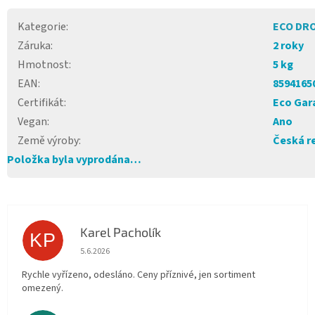
Kategorie
:
ECO DR
Záruka
:
2 roky
Hmotnost
:
5 kg
EAN
:
8594165
Certifikát
:
Eco Gar
Vegan
:
Ano
Země výroby
:
Česká r
Položka byla vyprodána…
Karel Pacholík
KP
Hodnocení obchodu je 4 z 5 hvězdiček.
5.6.2026
Rychle vyřízeno, odesláno. Ceny příznivé, jen sortiment
omezený.