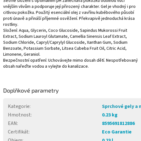
Šetrné složení s optimálním pH zanechává pokožku odolnou vůči
vnějším vlivům a podporuje její přirozený charakter. Gel je vhodný i pro
citlivou pokožku. Použitý esenciální olej z vavřínu kubébového působí
proti únavě a přináší příjemné osvěžení. Překvapivě jednoduchá krása
rostliny.
Složení: Aqua, Glycerin, Coco Glucoside, Sapindus Mukorossi Fruit
Extract, Sodium Lauroyl Glutamate, Camellia Sinensis Leaf Extract,
Sodium Chloride, Capryl/Caprylyl Glucoside, Xanthan Gum, Sodium
Benzoate, Potassium Sorbate, Litsea Cubeba Fruit Oil, Citric Acid,
Limonene, Geraniol.
Bezpečnostní opatření: Uchovávejte mimo dosah dětí. Nespotřebovaný
obsah nařeďte vodou a vylejte do kanalizace.
Doplňkové parametry
Kategorie
:
Sprchové gely a 
Hmotnost
:
0.23 kg
EAN
:
8595691812886
Certifikát
:
Eco Garantie
Objem
:
0.23 l