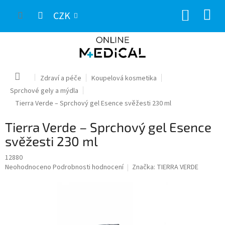
Přejít
NÁKUP
na
CZK
obsah
KOŠÍK
Domů
Zdraví a péče
Koupelová kosmetika
Sprchové gely a mýdla
Tierra Verde – Sprchový gel Esence svěžesti 230 ml
Tierra Verde – Sprchový gel Esence
svěžesti 230 ml
12880
Průměrné
Neohodnoceno
Podrobnosti hodnocení
Značka:
TIERRA VERDE
hodnocení
produktu
je
0,0
z
5