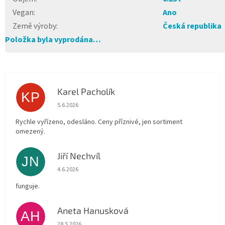
Vegan
:
Ano
Země výroby
:
Česká republika
Položka byla vyprodána…
Karel Pacholík
KP
Hodnocení obchodu je 4 z 5 hvězdiček.
5.6.2026
Rychle vyřízeno, odesláno. Ceny příznivé, jen sortiment
omezený.
Jiří Nechvíl
JN
Hodnocení obchodu je 5 z 5 hvězdiček.
4.6.2026
funguje.
Aneta Hanusková
AH
Hodnocení obchodu je 5 z 5 hvězdiček.
28.5.2026