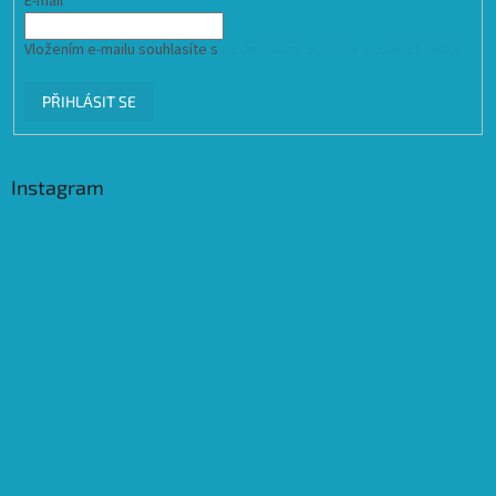
E-mail
Vložením e-mailu souhlasíte s
podmínkami ochrany osobních údajů
PŘIHLÁSIT SE
Instagram