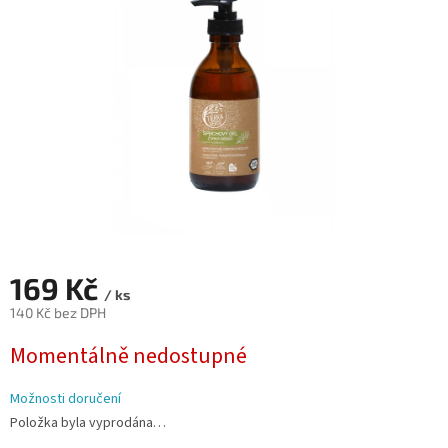
hvězdiček.
169 Kč
/ ks
140 Kč bez DPH
Měrná
Momentálně nedostupné
cena:
Možnosti doručení
Položka byla vyprodána…