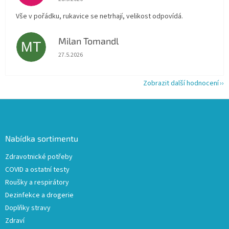
Vše v pořádku, rukavice se netrhají, velikost odpovídá.
Milan Tomandl
MT
Hodnocení obchodu je 5 z 5 hvězdiček.
27.5.2026
Zobrazit další hodnocení
Z
á
p
a
Nabídka sortimentu
t
Zdravotnické potřeby
í
COVID a ostatní testy
Roušky a respirátory
Dezinfekce a drogerie
Doplňky stravy
Zdraví