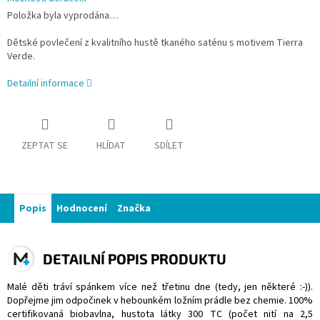
Položka byla vyprodána…
Dětské povlečení z kvalitního hustě tkaného saténu s motivem Tierra
Verde.
Detailní informace
ZEPTAT SE
HLÍDAT
SDÍLET
Popis
Hodnocení
Značka
DETAILNÍ POPIS PRODUKTU
Malé děti tráví spánkem více než třetinu dne (tedy, jen některé :-)).
Dopřejme jim odpočinek v hebounkém ložním prádle bez chemie. 100%
certifikovaná biobavlna, hustota látky 300 TC (počet nití na 2,5