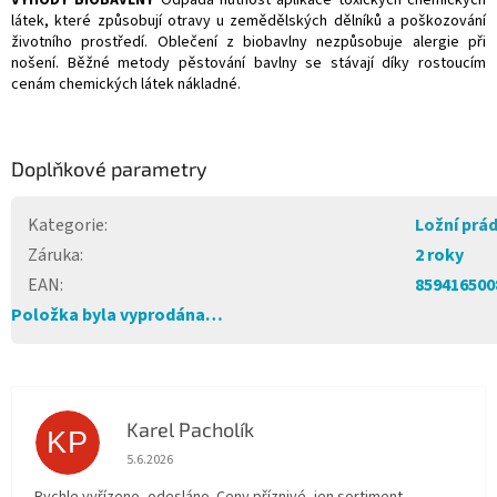
VÝHODY BIOBAVLNY
Odpadá nutnost aplikace toxických chemických
látek, které způsobují otravy u zemědělských dělníků a poškozování
životního prostředí. Oblečení z biobavlny nezpůsobuje alergie při
nošení. Běžné metody pěstování bavlny se stávají díky rostoucím
cenám chemických látek nákladné.
Doplňkové parametry
Kategorie
:
Ložní prá
Záruka
:
2 roky
EAN
:
859416500
Položka byla vyprodána…
Karel Pacholík
KP
Hodnocení obchodu je 4 z 5 hvězdiček.
5.6.2026