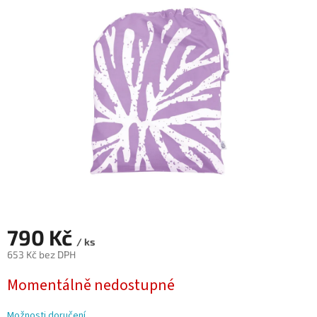
0,0
z
5
hvězdiček.
790 Kč
/ ks
653 Kč bez DPH
Měrná
Momentálně nedostupné
cena:
Možnosti doručení