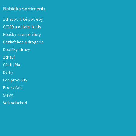
p
a
Nabídka sortimentu
t
Zdravotnické potřeby
í
COVID a ostatní testy
Roušky a respirátory
Dezinfekce a drogerie
Doplňky stravy
Zdraví
Části těla
Dárky
Eco produkty
Pro zvířata
Slevy
Velkoobchod