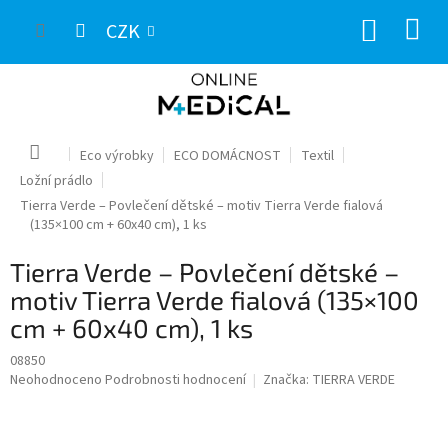
Přejít
NÁKUP
na
CZK
obsah
KOŠÍK
Domů
Eco výrobky
ECO DOMÁCNOST
Textil
Ložní prádlo
Tierra Verde – Povlečení dětské – motiv Tierra Verde fialová
(135×100 cm + 60x40 cm), 1 ks
Tierra Verde – Povlečení dětské –
motiv Tierra Verde fialová (135×100
cm + 60x40 cm), 1 ks
08850
Průměrné
Neohodnoceno
Podrobnosti hodnocení
Značka:
TIERRA VERDE
hodnocení
produktu
je