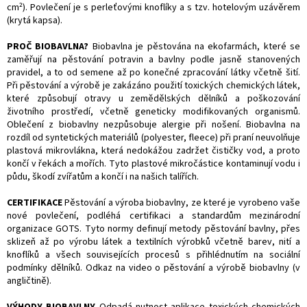
cm²). Povlečení je s perleťovými knoflíky a s tzv. hotelovým uzávěrem
(krytá kapsa).
PROČ BIOBAVLNA?
Biobavlna je pěstována na ekofarmách, které se
zaměřují na pěstování potravin a bavlny podle jasně stanovených
pravidel, a to od semene až po konečné zpracování látky včetně šití.
Při pěstování a výrobě je zakázáno použití toxických chemických látek,
které způsobují otravy u zemědělských dělníků a poškozování
životního prostředí, včetně geneticky modifikovaných organismů.
Oblečení z biobavlny nezpůsobuje alergie při nošení. Biobavlna na
rozdíl od syntetických materiálů (polyester, fleece) při praní neuvolňuje
plastová mikrovlákna, která nedokážou zadržet čističky vod, a proto
končí v řekách a mořích. Tyto plastové mikročástice kontaminují vodu i
půdu, škodí zvířatům a končí i na našich talířích.
CERTIFIKACE
Pěstování a výroba biobavlny, ze které je vyrobeno vaše
nové povlečení, podléhá certifikaci a standardům mezinárodní
organizace GOTS. Tyto normy definují metody pěstování bavlny, přes
sklizeň až po výrobu látek a textilních výrobků včetně barev, nití a
knoflíků a všech souvisejících procesů s přihlédnutím na sociální
podmínky dělníků. Odkaz na video o pěstování a výrobě biobavlny (v
angličtině).