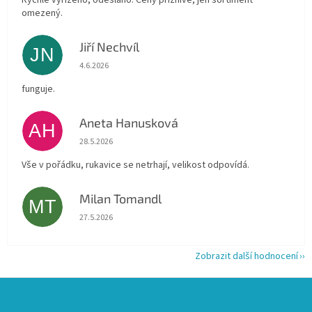
Rychle vyřízeno, odesláno. Ceny příznivé, jen sortiment
omezený.
Jiří Nechvíl
JN
Hodnocení obchodu je 5 z 5 hvězdiček.
4.6.2026
funguje.
Aneta Hanusková
AH
Hodnocení obchodu je 5 z 5 hvězdiček.
28.5.2026
Vše v pořádku, rukavice se netrhají, velikost odpovídá.
Milan Tomandl
MT
Hodnocení obchodu je 5 z 5 hvězdiček.
27.5.2026
Zobrazit další hodnocení
Z
á