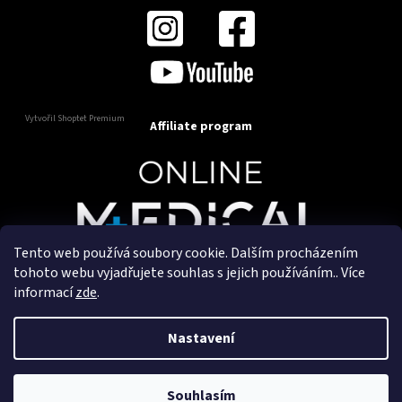
Vytvořil Shoptet Premium
Affiliate program
Tento web používá soubory cookie. Dalším procházením
Copyright 2025
OnlineMedical.cz
. Všechna práva
tohoto webu vyjadřujete souhlas s jejich používáním.. Více
vyhrazena.
informací
zde
.
Vytvořil a marketingově zajišťuje
HyperGroup.cz
Nastavení
Souhlasím