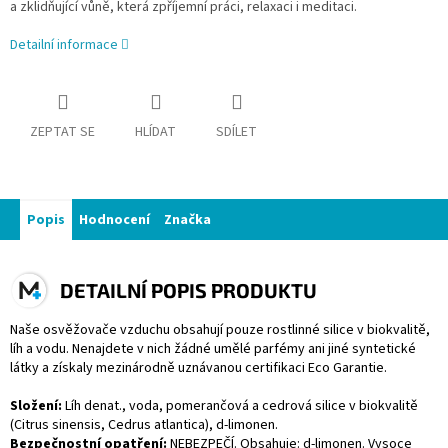
a zklidňující vůně, která zpříjemní práci, relaxaci i meditaci.
Detailní informace
ZEPTAT SE
HLÍDAT
SDÍLET
Popis
Hodnocení
Značka
DETAILNÍ POPIS PRODUKTU
Naše osvěžovače vzduchu obsahují pouze rostlinné silice v biokvalitě,
líh a vodu. Nenajdete v nich žádné umělé parfémy ani jiné syntetické
látky a získaly mezinárodně uznávanou certifikaci Eco Garantie.
Složení:
Líh denat., voda, pomerančová a cedrová silice v biokvalitě
(Citrus sinensis, Cedrus atlantica), d-limonen.
Bezpečnostní opatření:
NEBEZPEČÍ. Obsahuje: d-limonen. Vysoce