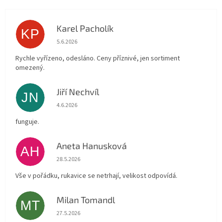
Karel Pacholík
KP
Hodnocení obchodu je 4 z 5 hvězdiček.
5.6.2026
Rychle vyřízeno, odesláno. Ceny příznivé, jen sortiment
omezený.
Jiří Nechvíl
JN
Hodnocení obchodu je 5 z 5 hvězdiček.
4.6.2026
funguje.
Aneta Hanusková
AH
Hodnocení obchodu je 5 z 5 hvězdiček.
28.5.2026
Vše v pořádku, rukavice se netrhají, velikost odpovídá.
Milan Tomandl
MT
Hodnocení obchodu je 5 z 5 hvězdiček.
27.5.2026