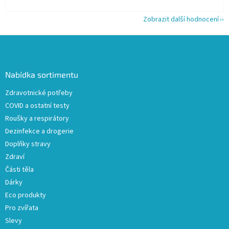
Zobrazit další hodnocení
Z
á
p
a
Nabídka sortimentu
t
Zdravotnické potřeby
í
COVID a ostatní testy
Roušky a respirátory
Dezinfekce a drogerie
Doplňky stravy
Zdraví
Části těla
Dárky
Eco produkty
Pro zvířata
Slevy