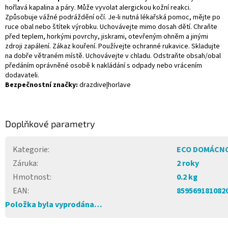
hořlavá kapalina a páry. Může vyvolat alergickou kožní reakci.
Způsobuje vážné podráždění očí. Je-li nutná lékařská pomoc, mějte po
ruce obal nebo štítek výrobku. Uchovávejte mimo dosah dětí. Chraňte
před teplem, horkými povrchy, jiskrami, otevřeným ohněm a jinými
zdroji zapálení. Zákaz kouření. Používejte ochranné rukavice. Skladujte
na dobře větraném místě. Uchovávejte v chladu. Odstraňte obsah/obal
předáním oprávněné osobě k nakládání s odpady nebo vrácením
dodavateli.
Bezpečnostní značky:
drazdive|horlave
Doplňkové parametry
Kategorie
:
ECO DOMÁCN
Záruka
:
2 roky
Hmotnost
:
0.2 kg
EAN
:
859569181082
Položka byla vyprodána…