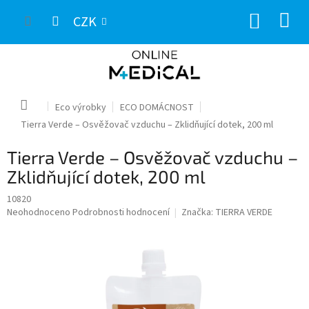
Přejít
NÁKUP
na
CZK
obsah
KOŠÍK
Domů
Eco výrobky
ECO DOMÁCNOST
Tierra Verde – Osvěžovač vzduchu – Zklidňující dotek, 200 ml
Tierra Verde – Osvěžovač vzduchu –
Zklidňující dotek, 200 ml
10820
Průměrné
Neohodnoceno
Podrobnosti hodnocení
Značka:
TIERRA VERDE
hodnocení
produktu
je
0,0
z
5
hvězdiček.