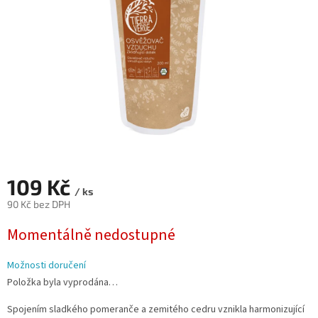
109 Kč
/ ks
90 Kč bez DPH
Měrná
Momentálně nedostupné
cena:
Možnosti doručení
Položka byla vyprodána…
Spojením sladkého pomeranče a zemitého cedru vznikla harmonizující