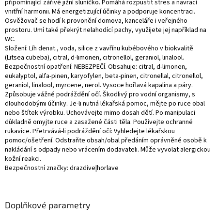
připomínající zářivé jižní sluníčko. Pomáhá rozpustit stres a navrací
vnitřní harmonii. Má energetizující účinky a podporuje koncentraci.
Osvěžovač se hodí k provonění domova, kanceláře i veřejného
prostoru. Umí také překrýt nelahodící pachy, využijete jej například na
WC.
Složení: Líh denat., voda, silice z vavřínu kubébového v biokvalitě
(Litsea cubeba), citral, d-limonen, citronellol, geraniol, linalool.
Bezpečnostní opatření: NEBEZPEČÍ. Obsahuje: citral, d-limonen,
eukalyptol, alfa-pinen, karyofylen, beta-pinen, citronellal, citronellol,
geraniol, linalool, myrcene, nerol. Vysoce hořlavá kapalina a páry.
Způsobuje vážné podráždění očí. Škodlivý pro vodní organismy, s
dlouhodobými účinky. Je-li nutná lékařská pomoc, mějte po ruce obal
nebo štítek výrobku. Uchovávejte mimo dosah dětí. Po manipulaci
důkladně omyjte ruce a zasažené části těla. Používejte ochranné
rukavice. Přetrvává-li podráždění očí: Vyhledejte lékařskou
pomoc/ošetření. Odstraňte obsah/obal předáním oprávněné osobě k
nakládání s odpady nebo vrácením dodavateli. Může vyvolat alergickou
kožní reakci.
Bezpečnostní značky: drazdive|horlave
Doplňkové parametry