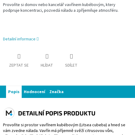
Provoňte si domov nebo kancelář vavřínem kubébovým, ktery
podpruje koncentraci, pozvedá náladu a zpříjemňuje atmosféru.
Detailní informace
ZEPTAT SE
HLÍDAT
SDÍLET
Popis
Hodnocení
Značka
DETAILNÍ POPIS PRODUKTU
Provoňte si prostor vavřínem kubébovým (Litsea cubeba) a hned se
vám zvedne nálada. Vavřín má příjemně svěží citrusovou vůni,