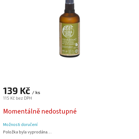
5
hvězdiček.
139 Kč
/ ks
115 Kč bez DPH
Měrná
Momentálně nedostupné
cena:
Možnosti doručení
Položka byla vyprodána…