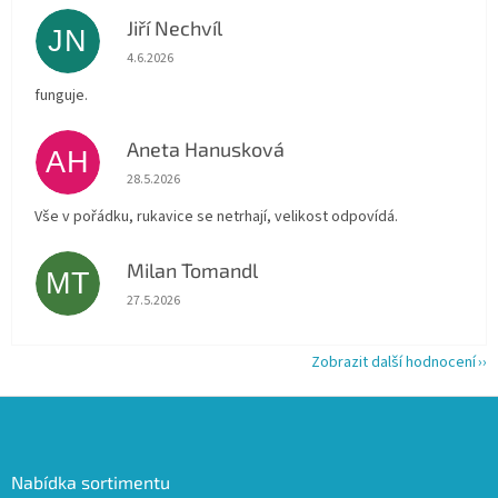
Jiří Nechvíl
JN
Hodnocení obchodu je 5 z 5 hvězdiček.
4.6.2026
funguje.
Aneta Hanusková
AH
Hodnocení obchodu je 5 z 5 hvězdiček.
28.5.2026
Vše v pořádku, rukavice se netrhají, velikost odpovídá.
Milan Tomandl
MT
Hodnocení obchodu je 5 z 5 hvězdiček.
27.5.2026
Zobrazit další hodnocení
Z
á
p
a
Nabídka sortimentu