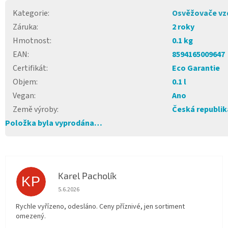
Kategorie
:
Osvěžovače vz
Záruka
:
2 roky
Hmotnost
:
0.1 kg
EAN
:
8594165009647
Certifikát
:
Eco Garantie
Objem
:
0.1 l
Vegan
:
Ano
Země výroby
:
Česká republik
Položka byla vyprodána…
Karel Pacholík
KP
Hodnocení obchodu je 4 z 5 hvězdiček.
5.6.2026
Rychle vyřízeno, odesláno. Ceny příznivé, jen sortiment
omezený.