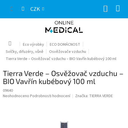
Přejít
NÁKUP
na
CZK
obsah
KOŠÍK
Domů
Eco výrobky
ECO DOMÁCNOST
Svíčky, difuzéry, vůně
Osvěžovače vzduchu
Tierra Verde – Osvěžovač vzduchu – BIO Vavřín kubébový 100 ml
Tierra Verde – Osvěžovač vzduchu –
BIO Vavřín kubébový 100 ml
09640
Průměrné
Neohodnoceno
Podrobnosti hodnocení
Značka:
TIERRA VERDE
hodnocení
produktu
je
0,0
z