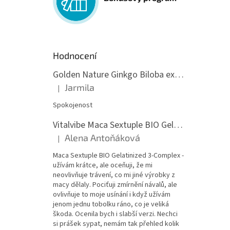
Hodnocení
Golden Nature Ginkgo Biloba extrakt 50:1 60mg, 100 kapslí
Jarmila
|
Hodnocení produktu je 5 z 5 hvězdiček.
Spokojenost
Vitalvibe Maca Sextuple BIO Gelatinized 3-Complex, 60 kapslí
Alena Antoňáková
|
Hodnocení produktu je 5 z 5 hvězdiček.
Maca Sextuple BIO Gelatinized 3-Complex -
užívám krátce, ale oceňuji, že mi
neovlivňuje trávení, co mi jiné výrobky z
macy dělaly. Pociťuji zmírnění návalů, ale
ovlivňuje to moje usínání i když užívám
jenom jednu tobolku ráno, co je veliká
škoda. Ocenila bych i slabší verzi. Nechci
si prášek sypat, nemám tak přehled kolik