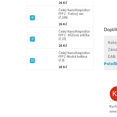
26 Kč
Český NanoRespirátor
FFP2 - Fialový sen
(č.106)
26 Kč
Doplň
Český NanoRespirátor
FFP2 - Růžová srdíčka
(č.15)
Kate
26 Kč
Záru
Český NanoRespirátor
EAN
:
FFP2 -Modrá květina
(č.8)
Položk
26 Kč
Rych
ome