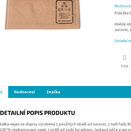
Možnosti
Položka 
Hnědá ob
surovin, 
Detailní 
TISK
is
Hodnocení
Značka
DETAILNÍ POPIS PRODUKTU
álka nejen na dopisy vyrobená z použitých obalů od surovin, z naší řady 
 100 % reinkarnovaný papír z pytlů od sody bicarbony, laskavá péče a um na