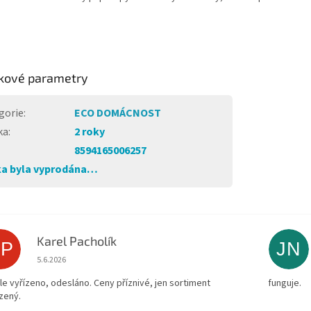
kové parametry
gorie
:
ECO DOMÁCNOST
ka
:
2 roky
8594165006257
a byla vyprodána…
Karel Pacholík
KP
JN
Hodnocení obchodu je 4 z 5 hvězdiček.
5.6.2026
le vyřízeno, odesláno. Ceny příznivé, jen sortiment
funguje.
zený.