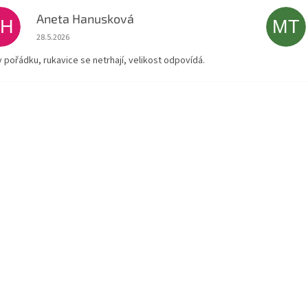
Aneta Hanusková
AH
MT
Hodnocení obchodu je 5 z 5 hvězdiček.
28.5.2026
v pořádku, rukavice se netrhají, velikost odpovídá.