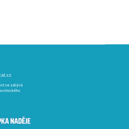
al.cz
st se zabývá
avotnického