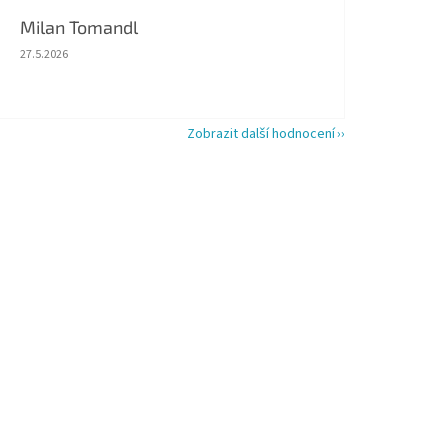
Milan Tomandl
Hodnocení obchodu je 5 z 5 hvězdiček.
27.5.2026
Zobrazit další hodnocení