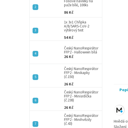
a
Fóliové návleky na
paže bílé, 100ks
n
86 Kč
e
l
1x 3v1 Chřipka
A/B/SARS-CoV-2
výtěrový test
54 Kč
Český NanoRespirátor
FFP2 - Halloween bílá
26 Kč
Český NanoRespirátor
FFP2 - Minikapky
(č.150)
26 Kč
Pop
Český NanoRespirátor
FFP2 - Minisrdíčka
(č.238)
26 Kč
Český NanoRespirátor
FFP2 - Minihvězdy
Hnědá ob
(č.43)
Složení: