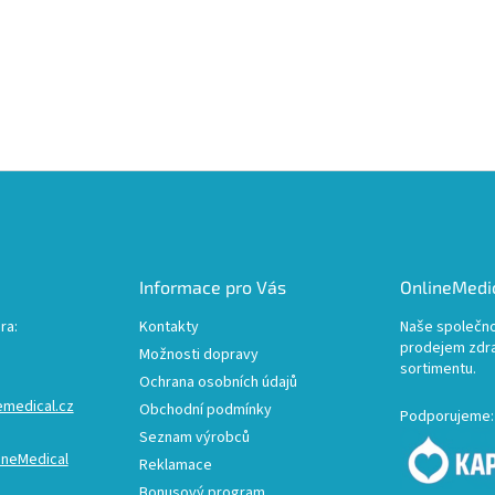
Informace pro Vás
OnlineMedic
ra:
Kontakty
Naše společno
prodejem zdr
Možnosti dopravy
sortimentu.
Ochrana osobních údajů
emedical.cz
Obchodní podmínky
Podporujeme:
Seznam výrobců
ineMedical
Reklamace
Bonusový program