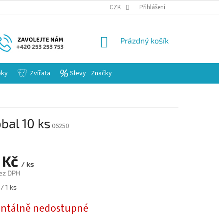
KARIERA
CZK
Přihlášení
NÁKUPNÍ
Prázdný košík
KOŠÍK
bky
Zvířata
Slevy
Značky
bal 10 ks
06250
 Kč
/ ks
ez DPH
/ 1 ks
tálně nedostupné