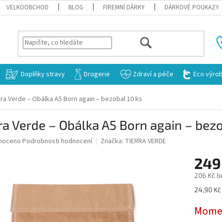
VELKOOBCHOD
BLOG
FIREMNÍ DÁRKY
DÁRKOVÉ POUKAZY
HLEDAT
Doplňky stravy
Drogerie
Zdraví a péče
Eco výro
rra Verde – Obálka A5 Born again – bezobal 10 ks
ra Verde – Obálka A5 Born again – bezo
né
noceno
Podrobnosti hodnocení
Značka:
TIERRA VERDE
ní
249
u
206 Kč b
Měrná
24,90 Kč 
cena:
ek.
Momen