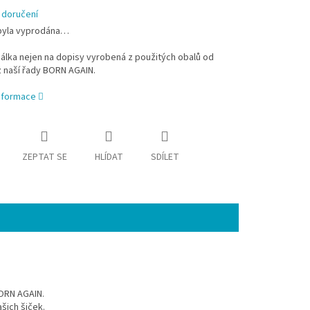
 doručení
byla vyprodána…
álka nejen na dopisy vyrobená z použitých obalů od
z naší řady BORN AGAIN.
informace
ZEPTAT SE
HLÍDAT
SDÍLET
BORN AGAIN.
šich šiček.