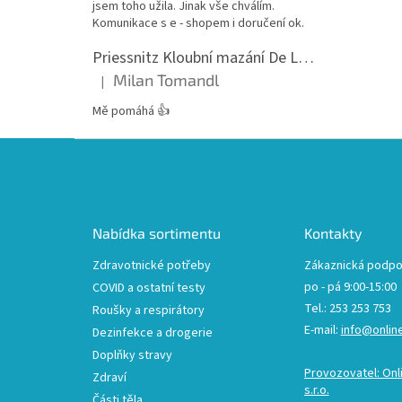
jsem toho užila. Jinak vše chválím.
Komunikace s e - shopem i doručení ok.
Priessnitz Kloubní mazání De Luxe, 200ml
Milan Tomandl
|
Hodnocení produktu je 5 z 5 hvězdiček.
Mě pomáhá 👍
Z
á
p
a
t
Nabídka sortimentu
Kontakty
í
Zdravotnické potřeby
Zákaznická podpo
po - pá 9:00-15:00
COVID a ostatní testy
Tel.: 253 253 753
Roušky a respirátory
E-mail:
info@onlin
Dezinfekce a drogerie
Doplňky stravy
Provozovatel: Onl
Zdraví
s.r.o.
Části těla