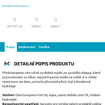
Detailní informace
ZEPTAT SE
HLÍDAT
SDÍLET
Popis
Hodnocení
Značka
DETAILNÍ POPIS PRODUKTU
Představujeme vám ručně vyráběné mýdlo ze syrského Aleppa, které
je považováno za vůbec nejstarší pevné mýdlo na světě. A o ctitele
nemá nouzi ani dnes, protože přirozeně pěstí, hojí a hloubkově
hydratuje.
Složení:
Olea Europaea Fruit Oil, Aqua, Laurus Nobilis Leaf Oil, Sodium
Hydroxide.
Bezpečnostní opatření:
Suroviny pro výrobu našich produktů volíme