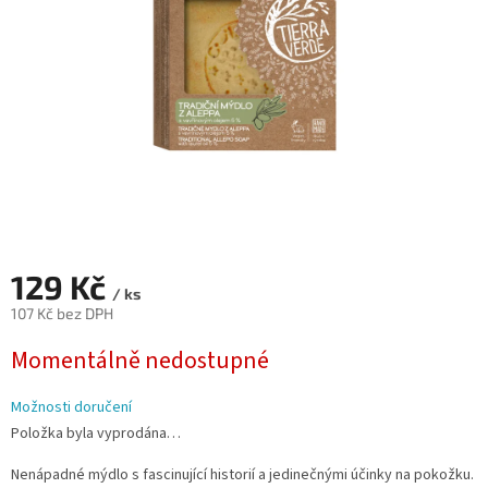
129 Kč
/ ks
107 Kč bez DPH
Měrná
Momentálně nedostupné
cena:
Možnosti doručení
Položka byla vyprodána…
Nenápadné mýdlo s fascinující historií a jedinečnými účinky na pokožku.