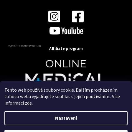
Vytvořil Shoptet Premium
Affiliate program
Tento web používá soubory cookie. Dalším procházením
Copyright 2025
OnlineMedical.cz
. Všechna práva
tohoto webu vyjadřujete souhlas s jejich používáním.. Více
vyhrazena.
informací
zde
.
Vytvořil a marketingově zajišťuje
HyperGroup.cz
Nastavení