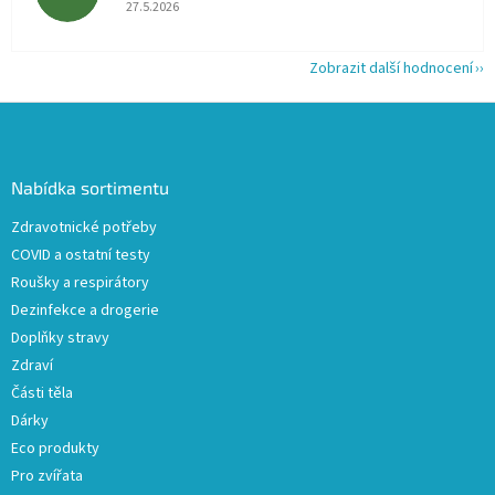
Hodnocení obchodu je 5 z 5 hvězdiček.
27.5.2026
Zobrazit další hodnocení
Z
á
p
a
Nabídka sortimentu
t
Zdravotnické potřeby
í
COVID a ostatní testy
Roušky a respirátory
Dezinfekce a drogerie
Doplňky stravy
Zdraví
Části těla
Dárky
Eco produkty
Pro zvířata