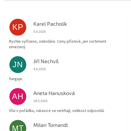
Karel Pacholík
KP
Hodnocení obchodu je 4 z 5 hvězdiček.
5.6.2026
Rychle vyřízeno, odesláno. Ceny příznivé, jen sortiment
omezený.
Jiří Nechvíl
JN
Hodnocení obchodu je 5 z 5 hvězdiček.
4.6.2026
funguje.
Aneta Hanusková
AH
Hodnocení obchodu je 5 z 5 hvězdiček.
28.5.2026
Vše v pořádku, rukavice se netrhají, velikost odpovídá.
Milan Tomandl
MT