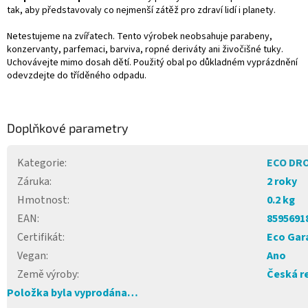
tak, aby představovaly co nejmenší zátěž pro zdraví lidí i planety.
Netestujeme na zvířatech. Tento výrobek neobsahuje parabeny,
konzervanty, parfemaci, barviva, ropné deriváty ani živočišné tuky.
Uchovávejte mimo dosah dětí. Použitý obal po důkladném vyprázdnění
odevzdejte do tříděného odpadu.
Doplňkové parametry
Kategorie
:
ECO DR
Záruka
:
2 roky
Hmotnost
:
0.2 kg
EAN
:
8595691
Certifikát
:
Eco Gar
Vegan
:
Ano
Země výroby
:
Česká r
Položka byla vyprodána…