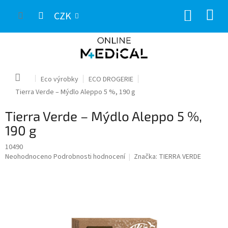
Přejít
NÁKUP
na
CZK
obsah
KOŠÍK
Domů
Eco výrobky
ECO DROGERIE
Tierra Verde – Mýdlo Aleppo 5 %, 190 g
Tierra Verde – Mýdlo Aleppo 5 %,
190 g
10490
Průměrné
Neohodnoceno
Podrobnosti hodnocení
Značka:
TIERRA VERDE
hodnocení
produktu
je
0,0
z
5
hvězdiček.