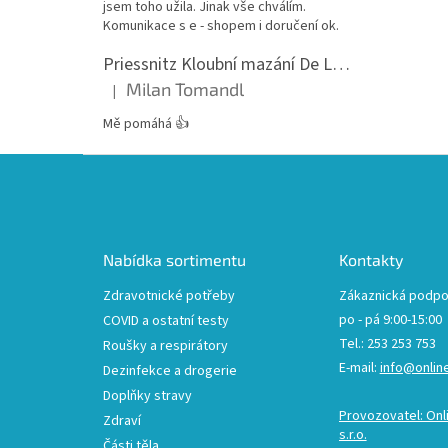
jsem toho užila. Jinak vše chválím.
Komunikace s e - shopem i doručení ok.
Priessnitz Kloubní mazání De Luxe, 200ml
Milan Tomandl
|
Hodnocení produktu je 5 z 5 hvězdiček.
Mě pomáhá 👍
Z
á
p
a
t
Nabídka sortimentu
Kontakty
í
Zdravotnické potřeby
Zákaznická podpo
po - pá 9:00-15:00
COVID a ostatní testy
Tel.: 253 253 753
Roušky a respirátory
E-mail:
info@onlin
Dezinfekce a drogerie
Doplňky stravy
Provozovatel: Onl
Zdraví
s.r.o.
Části těla