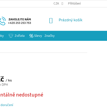
KARIERA
CZK
Přihlášení
NÁKUPNÍ
Prázdný košík
KOŠÍK
bky
Zvířata
Slevy
Značky
Kč
/ ks
z DPH
tálně nedostupné
 doručení