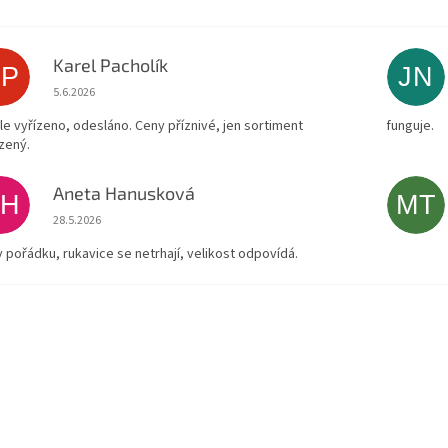
Karel Pacholík
KP
JN
Hodnocení obchodu je 4 z 5 hvězdiček.
5.6.2026
le vyřízeno, odesláno. Ceny příznivé, jen sortiment
funguje.
zený.
Aneta Hanusková
AH
MT
Hodnocení obchodu je 5 z 5 hvězdiček.
28.5.2026
v pořádku, rukavice se netrhají, velikost odpovídá.