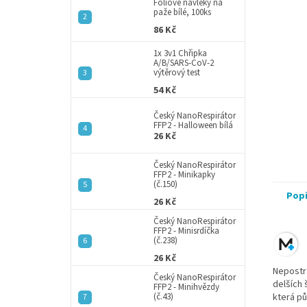
a
Fóliové návleky na
paže bílé, 100ks
n
86 Kč
e
l
1x 3v1 Chřipka
A/B/SARS-CoV-2
výtěrový test
54 Kč
Český NanoRespirátor
FFP2 - Halloween bílá
26 Kč
Český NanoRespirátor
FFP2 - Minikapky
(č.150)
Pop
26 Kč
Český NanoRespirátor
FFP2 - Minisrdíčka
(č.238)
26 Kč
Nepostr
Český NanoRespirátor
delších 
FFP2 - Minihvězdy
(č.43)
která pů