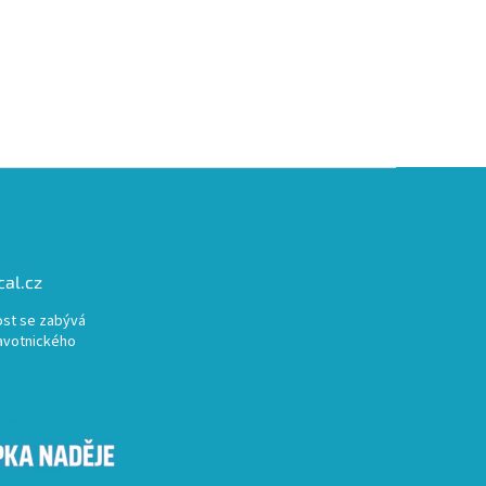
al.cz
st se zabývá
avotnického