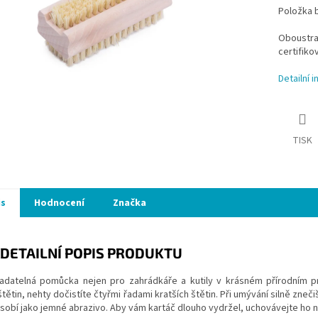
Položka 
Oboustran
certifiko
Detailní 
TISK
is
Hodnocení
Značka
DETAILNÍ POPIS PRODUKTU
adatelná pomůcka nejen pro zahrádkáře a kutily v krásném přírodním p
štětin, nehty dočistíte čtyřmi řadami kratších štětin. Při umývání silně zn
sobí jako jemné abrazivo. Aby vám kartáč dlouho vydržel, uchovávejte ho 