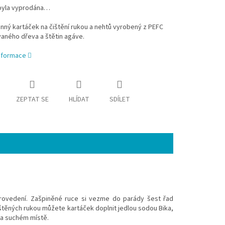
byla vyprodána…
ný kartáček na čištění rukou a nehtů vyrobený z PEFC
vaného dřeva a štětin agáve.
informace
ZEPTAT SE
HLÍDAT
SDÍLET
rovedení. Zašpiněné ruce si vezme do parády šest řad
ečištěných rukou můžete kartáček doplnit jedlou sodou Bika,
na suchém místě.