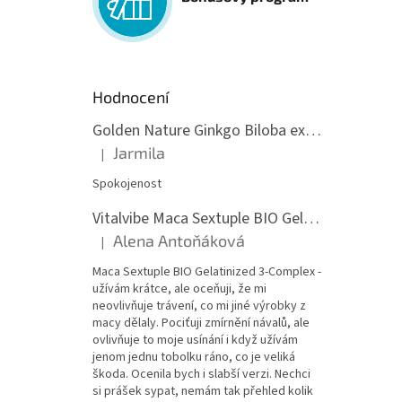
Hodnocení
Golden Nature Ginkgo Biloba extrakt 50:1 60mg, 100 kapslí
Jarmila
|
Hodnocení produktu je 5 z 5 hvězdiček.
Spokojenost
Vitalvibe Maca Sextuple BIO Gelatinized 3-Complex, 60 kapslí
Alena Antoňáková
|
Hodnocení produktu je 5 z 5 hvězdiček.
Maca Sextuple BIO Gelatinized 3-Complex -
užívám krátce, ale oceňuji, že mi
neovlivňuje trávení, co mi jiné výrobky z
macy dělaly. Pociťuji zmírnění návalů, ale
ovlivňuje to moje usínání i když užívám
jenom jednu tobolku ráno, co je veliká
škoda. Ocenila bych i slabší verzi. Nechci
si prášek sypat, nemám tak přehled kolik