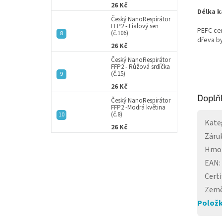
26 Kč
Délka k
Český NanoRespirátor
FFP2 - Fialový sen
PEFC cer
(č.106)
dřeva by
26 Kč
Český NanoRespirátor
FFP2 - Růžová srdíčka
(č.15)
26 Kč
Doplň
Český NanoRespirátor
FFP2 -Modrá květina
(č.8)
Kate
26 Kč
Záru
Hmo
EAN
:
Certi
Země
Položk