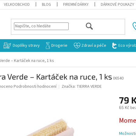
VELKOOBCHOD
BLOG
FIREMNÍ DÁRKY
DÁRKOVÉ POUKAZY
HLEDAT
Doplňky stravy
Drogerie
Zdraví a péče
Eco výro
Verde – Kartáček na ruce, 1 ks
ra Verde – Kartáček na ruce, 1 ks
06540
né
noceno
Podrobnosti hodnocení
Značka:
TIERRA VERDE
ní
79 
u
65 Kč be
Měrná
Momen
cena:
ek.
Možnosti