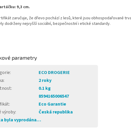
artáčku: 9,3 cm.
tifikát zaručuje, že dřevo pochází z lesů, které jsou obhospodařované trv
ly dodrženy nejvyšší sociální, bezpečnostní i etické standardy.
kové parametry
gorie
:
ECO DROGERIE
ka
:
2 roky
tnost
:
0.1 kg
8594165006547
fikát
:
Eco Garantie
 výroby
:
Česká republika
a byla vyprodána…