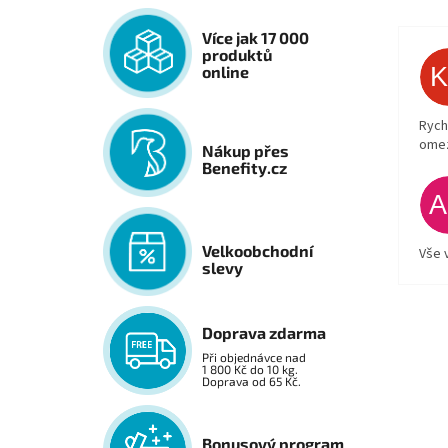
Více jak 17 000
produktů
online
Rych
ome
Nákup přes
Benefity.cz
Velkoobchodní
Vše 
slevy
Doprava zdarma
Při objednávce nad
1 800 Kč do 10 kg.
Doprava od 65 Kč.
Bonusový program