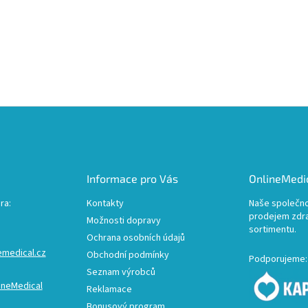
Informace pro Vás
OnlineMedic
ra:
Kontakty
Naše společno
prodejem zdr
Možnosti dopravy
sortimentu.
Ochrana osobních údajů
emedical.cz
Obchodní podmínky
Podporujeme:
Seznam výrobců
ineMedical
Reklamace
Bonusový program