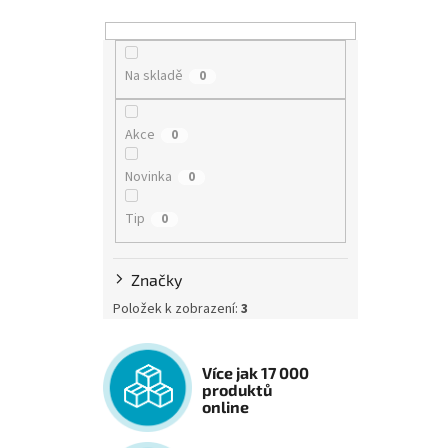
Na skladě
0
Akce
0
Novinka
0
Tip
0
Značky
Položek k zobrazení:
3
Více jak 17 000
produktů
online