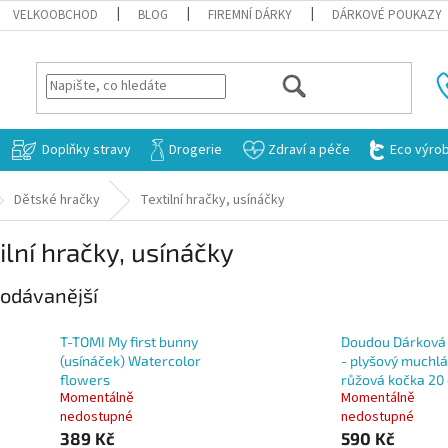
VELKOOBCHOD
BLOG
FIREMNÍ DÁRKY
DÁRKOVÉ POUKAZY
HLEDAT
Doplňky stravy
Drogerie
Zdraví a péče
Eco výro
Dětské hračky
Textilní hračky, usínáčky
ilní hračky, usínáčky
odávanější
T-TOMI My first bunny
Doudou Dárková
(usínáček) Watercolor
- plyšový muchl
flowers
růžová kočka 20
Momentálně
Momentálně
nedostupné
nedostupné
389 Kč
590 Kč