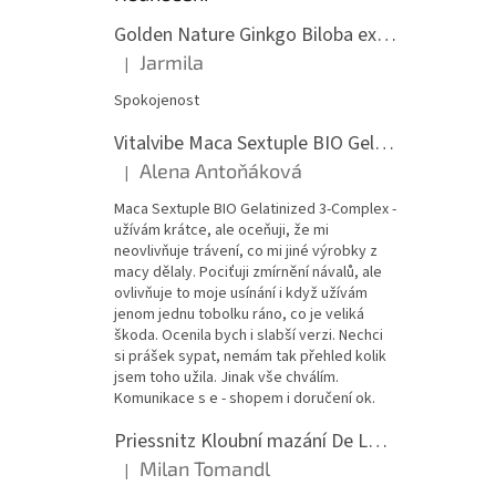
Golden Nature Ginkgo Biloba extrakt 50:1 60mg, 100 kapslí
Jarmila
|
Hodnocení produktu je 5 z 5 hvězdiček.
Spokojenost
Vitalvibe Maca Sextuple BIO Gelatinized 3-Complex, 60 kapslí
Alena Antoňáková
|
Hodnocení produktu je 5 z 5 hvězdiček.
Maca Sextuple BIO Gelatinized 3-Complex -
užívám krátce, ale oceňuji, že mi
neovlivňuje trávení, co mi jiné výrobky z
macy dělaly. Pociťuji zmírnění návalů, ale
ovlivňuje to moje usínání i když užívám
jenom jednu tobolku ráno, co je veliká
škoda. Ocenila bych i slabší verzi. Nechci
si prášek sypat, nemám tak přehled kolik
jsem toho užila. Jinak vše chválím.
Komunikace s e - shopem i doručení ok.
Priessnitz Kloubní mazání De Luxe, 200ml
Milan Tomandl
|
Hodnocení produktu je 5 z 5 hvězdiček.