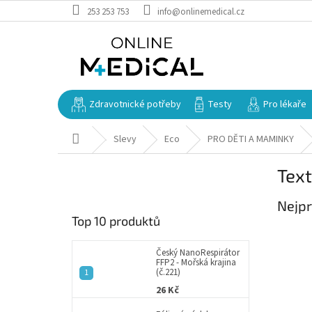
Přejít
253 253 753
info@onlinemedical.cz
na
obsah
Zdravotnické potřeby
Testy
Pro lékaře
Domů
Slevy
Eco
PRO DĚTI A MAMINKY
P
Text
o
s
Nejpr
t
Top 10 produktů
r
a
n
Český NanoRespirátor
FFP2 - Mořská krajina
n
(č.221)
í
26 Kč
p