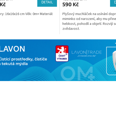
DETAIL
 Kč
590 Kč
y: 16x16x16 cm Věk: 0m+ Materiál:
Plyšový muchláček na usínání dop
miminko od narození, aby mu přine
hebkost, pohodlí a objetí. Rozvíjí 
zvědavost.
O
v
l
á
d