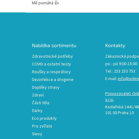
Mě pomáhá 👍
Z
á
p
a
t
Nabídka sortimentu
Kontakty
í
Zdravotnické potřeby
Zákaznická podpo
po - pá 9:00-15:00
COVID a ostatní testy
Tel.: 253 253 753
Roušky a respirátory
E-mail:
info@onlin
Dezinfekce a drogerie
Doplňky stravy
Provozovatel: Onl
Zdraví
s.r.o.
Části těla
Kodaňská 1441/46,
Dárky
101 00 Praha 10
Eco produkty
Pro zvířata
Slevy