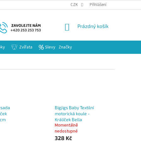
KARIERA
CZK
Přihlášení
NÁKUPNÍ
Prázdný košík
KOŠÍK
bky
Zvířata
Slevy
Značky
 sada
Bigjigs Baby Textilní
áček
motorická koule -
 cm
Králíček Bella
Momentálně
nedostupné
328 Kč