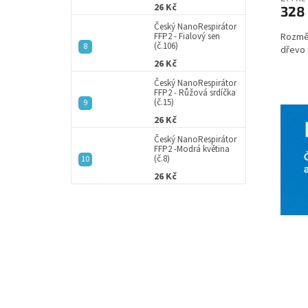
26 Kč
328
Český NanoRespirátor
Rozměr
FFP2 - Fialový sen
(č.106)
dřevo
26 Kč
Český NanoRespirátor
FFP2 - Růžová srdíčka
(č.15)
26 Kč
Český NanoRespirátor
FFP2 -Modrá květina
(č.8)
26 Kč