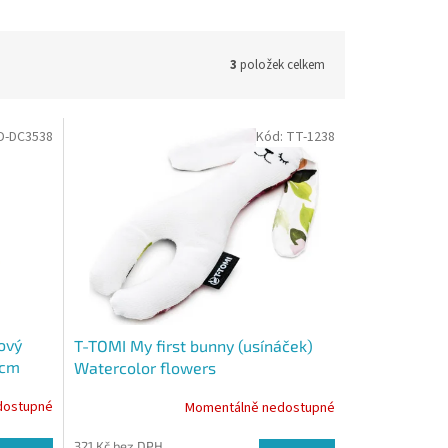
3
položek celkem
D-DC3538
Kód:
TT-1238
ový
T-TOMI My first bunny (usínáček)
 cm
Watercolor flowers
dostupné
Momentálně nedostupné
321 Kč bez DPH