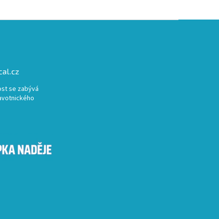
al.cz
st se zabývá
avotnického