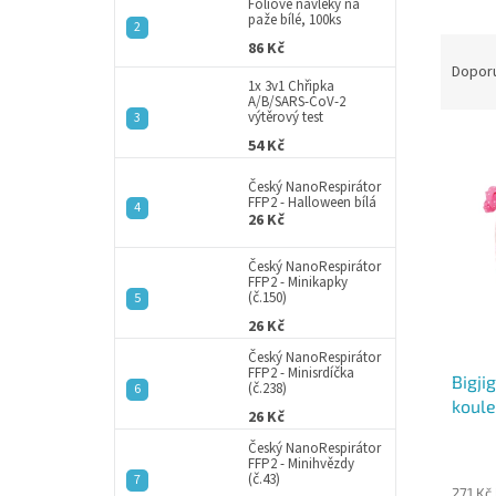
a
Fóliové návleky na
paže bílé, 100ks
n
Ř
86 Kč
e
a
Dopor
l
1x 3v1 Chřipka
z
A/B/SARS-CoV-2
e
výtěrový test
V
n
54 Kč
ý
í
Český NanoRespirátor
p
p
FFP2 - Halloween bílá
i
r
26 Kč
s
o
p
d
Český NanoRespirátor
FFP2 - Minikapky
r
u
(č.150)
o
k
26 Kč
d
t
Český NanoRespirátor
u
ů
FFP2 - Minisrdíčka
Bigji
k
(č.238)
koule
t
26 Kč
ů
Český NanoRespirátor
FFP2 - Minihvězdy
(č.43)
271 Kč