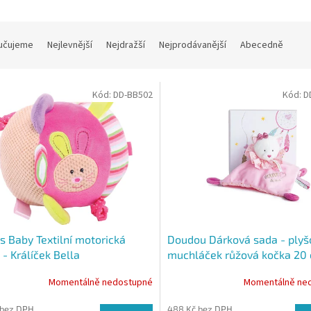
učujeme
Nejlevnější
Nejdražší
Nejprodávanější
Abecedně
Kód:
DD-BB502
Kód:
D
gs Baby Textilní motorická
Doudou Dárková sada - plyš
 - Králíček Bella
muchláček růžová kočka 20
Momentálně nedostupné
Momentálně ne
 bez DPH
488 Kč bez DPH