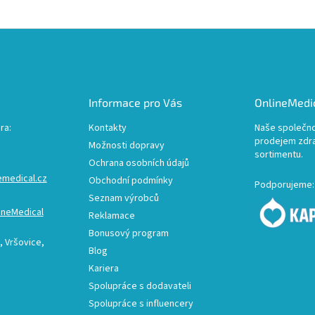
Informace pro Vás
OnlineMedic
ra:
Kontakty
Naše společno
prodejem zdr
Možnosti dopravy
sortimentu.
Ochrana osobních údajů
emedical.cz
Obchodní podmínky
Podporujeme:
Seznam výrobců
ineMedical
Reklamace
Bonusový program
 Vršovice,
Blog
Kariera
Spolupráce s dodavateli
Spolupráce s influencery