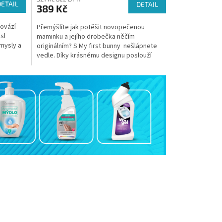
DETAIL
DETAIL
389 Kč
rovází
Přemýšlíte jak potěšit novopečenou
sl
maminku a jejího drobečka něčím
smysly a
originálním? S My first bunny nešlápnete
vedle. Díky krásnému designu poslouží
nejen jako dekorace a snadno...