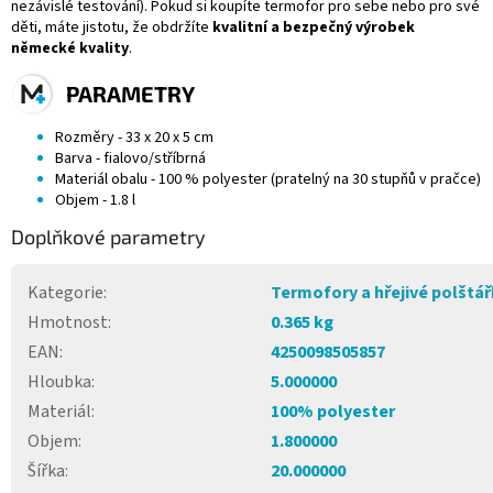
nezávislé testování). Pokud si koupíte termofor pro sebe nebo pro své
děti, máte jistotu, že obdržíte
kvalitní a bezpečný výrobek
německé kvality
.
PARAMETRY
Rozměry - 33 x 20 x 5 cm
Barva - fialovo/stříbrná
Materiál obalu - 100 % polyester (pratelný na 30 stupňů v pračce)
Objem - 1.8 l
Doplňkové parametry
Kategorie
:
Termofory a hřejivé polštá
Hmotnost
:
0.365 kg
EAN
:
4250098505857
Hloubka
:
5.000000
Materiál
:
100% polyester
Objem
:
1.800000
Šířka
:
20.000000