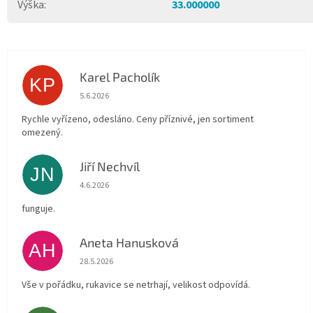
Výška
:
33.000000
Karel Pacholík
KP
Hodnocení obchodu je 4 z 5 hvězdiček.
5.6.2026
Rychle vyřízeno, odesláno. Ceny příznivé, jen sortiment
omezený.
Jiří Nechvíl
JN
Hodnocení obchodu je 5 z 5 hvězdiček.
4.6.2026
funguje.
Aneta Hanusková
AH
Hodnocení obchodu je 5 z 5 hvězdiček.
28.5.2026
Vše v pořádku, rukavice se netrhají, velikost odpovídá.