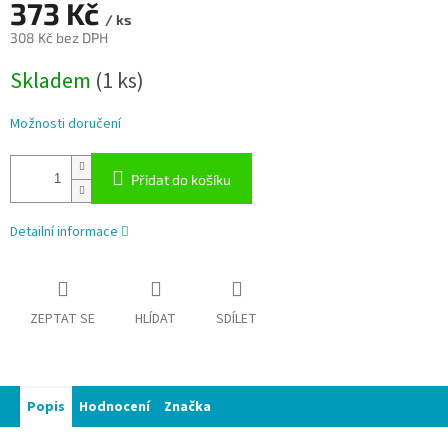
373 Kč
/ ks
308 Kč bez DPH
Měrná
Skladem
(1 ks)
cena:
Možnosti doručení
Přidat do košíku
Detailní informace
ZEPTAT SE
HLÍDAT
SDÍLET
Popis
Hodnocení
Značka