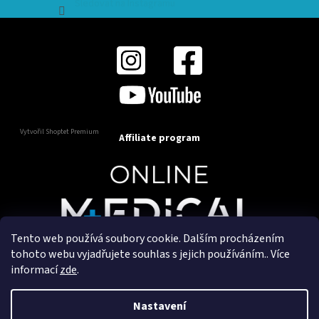
Sledovat na Instagramu
Vytvořil Shoptet Premium
Affiliate program
Tento web používá soubory cookie. Dalším procházením
Copyright 2025
OnlineMedical.cz
. Všechna práva
tohoto webu vyjadřujete souhlas s jejich používáním.. Více
vyhrazena.
informací
zde
.
Vytvořil a marketingově zajišťuje
HyperGroup.cz
Nastavení