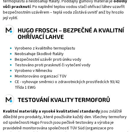
termoplastu a neobsahují ftaláty. Poddajný gumový materiál je
odolný
vůči prasknutí
. Po naplnění teplou vodou stačí ohřívací láhev uzavřít
bezpečnostním uzávěrem – teplá voda zůstává uvnitř aniž by hrozilo
její vylití.
HUGO FROSCH – BEZPEČNÉ A KVALITNÍ
OHŘÍVACÍ LAHVE
Vyrobeno z kvalitního termoplastu
Neobsahuje škodlivé ftaláty
Bezpečnostní uzávěr proti úniku vody
Testováno proti prasknutí či vytečení vody
Vyrobeno v Německu
Monitorováno organizací TÜV
CE - vyhovuje směrnici o zdravotnických prostředcích 93/42
Třída 1 EWG
TESTOVÁNÍ KVALITY TERMOFORŮ
Kvalitní materiály a vysoké kvalitativní standardy
jsou zvláště
důležité pro produkty, které používáte každý den. Všechny termofory
od společnosti Hugo Frosch jsou pečlivě testovány a výroba je
pravidelně monitorována společností TÜV Süd (organizace pro