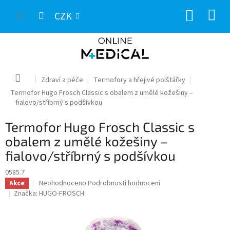
Přejít
NÁKUP
na
CZK
obsah
KOŠÍK
Domů
Zdraví a péče
Termofory a hřejivé polštářky
Termofor Hugo Frosch Classic s obalem z umělé kožešiny –
fialovo/stříbrný s podšívkou
Termofor Hugo Frosch Classic s
obalem z umělé kožešiny –
fialovo/stříbrný s podšívkou
0585.7
Průměrné
Neohodnoceno
Podrobnosti hodnocení
Akce
hodnocení
Značka:
HUGO-FROSCH
produktu
je
0,0