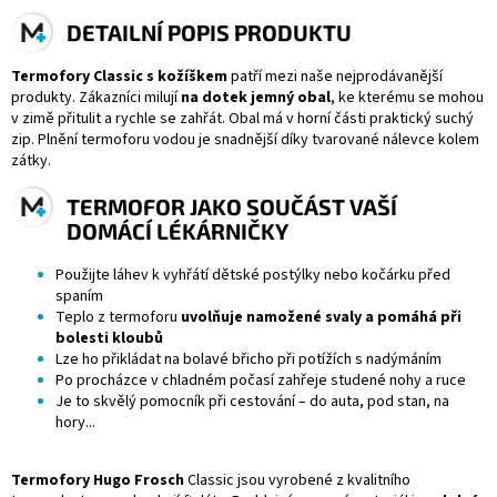
DETAILNÍ POPIS PRODUKTU
Termofory Classic s kožíškem
patří mezi naše nejprodávanější
produkty. Zákazníci milují
na dotek jemný obal
, ke kterému se mohou
v zimě přitulit a rychle se zahřát. Obal má v horní části praktický suchý
zip. Plnění termoforu vodou je snadnější díky tvarované nálevce kolem
zátky.
TERMOFOR JAKO SOUČÁST VAŠÍ
DOMÁCÍ LÉKÁRNIČKY
Použijte láhev k vyhřátí dětské postýlky nebo kočárku před
spaním
Teplo z termoforu
uvolňuje namožené svaly a pomáhá při
bolesti kloubů
Lze ho přikládat na bolavé břicho při potížích s nadýmáním
Po procházce v chladném počasí zahřeje studené nohy a ruce
Je to skvělý pomocník při cestování – do auta, pod stan, na
hory...
Termofory Hugo Frosch
Classic jsou vyrobené z kvalitního