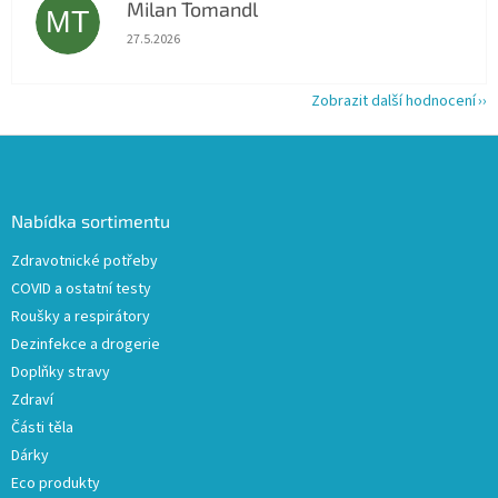
Milan Tomandl
MT
Hodnocení obchodu je 5 z 5 hvězdiček.
27.5.2026
Zobrazit další hodnocení
Z
á
p
a
Nabídka sortimentu
t
Zdravotnické potřeby
í
COVID a ostatní testy
Roušky a respirátory
Dezinfekce a drogerie
Doplňky stravy
Zdraví
Části těla
Dárky
Eco produkty