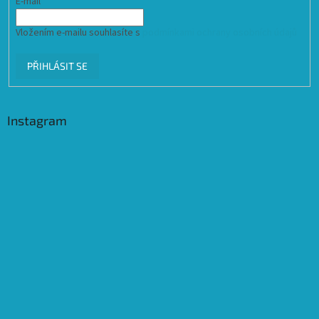
E-mail
Vložením e-mailu souhlasíte s
podmínkami ochrany osobních údajů
PŘIHLÁSIT SE
Instagram