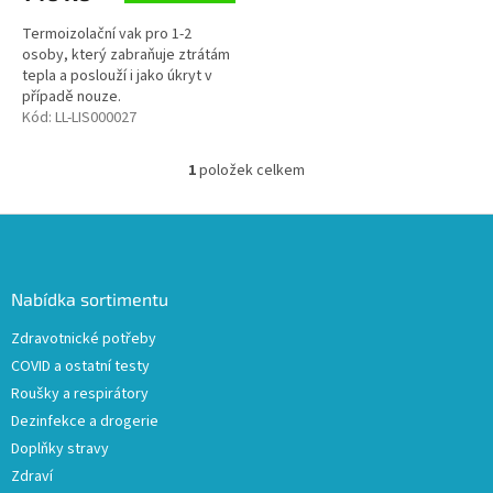
Termoizolační vak pro 1-2
osoby, který zabraňuje ztrátám
tepla a poslouží i jako úkryt v
případě nouze.
Kód:
LL-LIS000027
1
položek celkem
O
v
l
Z
á
á
d
p
a
a
Nabídka sortimentu
c
t
í
Zdravotnické potřeby
í
p
COVID a ostatní testy
r
v
Roušky a respirátory
k
Dezinfekce a drogerie
y
Doplňky stravy
v
ý
Zdraví
p