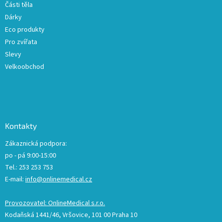
Části těla
i
Dárky
s
u
Eco produkty
Pro zvířata
Slevy
Velkoobchod
Kontakty
Zákaznická podpora:
po - pá 9:00-15:00
Tel.: 253 253 753
E-mail:
info@onlinemedical.cz
Provozovatel: OnlineMedical s.r.o.
Kodaňská 1441/46, Vršovice, 101 00 Praha 10