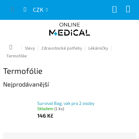
Přejít
NÁKUP
na
CZK
obsah
KOŠÍK
Domů
Slevy
Zdravotnické potřeby
Lékárničky
Termofólie
Termofólie
Nejprodávanější
Survival Bag, vak pro 2 osoby
Skladem
(1 ks)
146 Kč
Ř