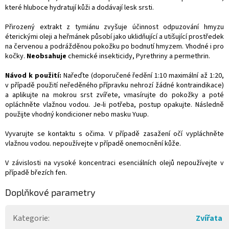
které hluboce hydratují kůži a dodávají lesk srsti.
Přirozený extrakt z tymiánu zvyšuje účinnost odpuzování hmyzu
éterickými oleji a heřmánek působí jako uklidňující a utišující prostředek
na červenou a podrážděnou pokožku po bodnutí hmyzem. Vhodné i pro
kočky.
Neobsahuje
chemické insekticidy, Pyrethriny a permethrin.
Návod k použití:
Nařeďte (doporučené ředění 1:10 maximální až 1:20,
v případě použití neředěného přípravku nehrozí žádné kontraindikace)
a aplikujte na mokrou srst zvířete, vmasírujte do pokožky a poté
opláchněte vlažnou vodou. Je-li potřeba, postup opakujte. Následně
použijte vhodný kondicioner nebo masku Yuup.
Vyvarujte se kontaktu s očima. V případě zasažení očí vypláchněte
vlažnou vodou. nepoužívejte v případě onemocnění kůže.
V závislosti na vysoké koncentraci esenciálních olejů nepoužívejte v
případě březích fen.
Doplňkové parametry
Kategorie
:
Zvířata