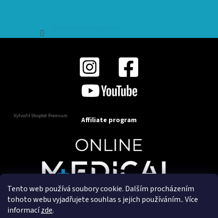
Sledovat na Instagramu
Vytvořil Shoptet Premium
Affiliate program
Tento web používá soubory cookie. Dalším procházením
Copyright 2025
OnlineMedical.cz
. Všechna práva
tohoto webu vyjadřujete souhlas s jejich používáním.. Více
vyhrazena.
informací
zde
.
Vytvořil a marketingově zajišťuje
HyperGroup.cz