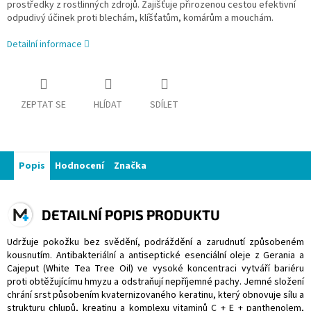
prostředky z rostlinných zdrojů. Zajišťuje přirozenou cestou efektivní
odpudivý účinek proti blechám, klíšťatům, komárům a mouchám.
Detailní informace
ZEPTAT SE
HLÍDAT
SDÍLET
Popis
Hodnocení
Značka
DETAILNÍ POPIS PRODUKTU
Udržuje pokožku bez svědění, podráždění a zarudnutí způsobeném
kousnutím. Antibakteriální a antiseptické esenciální oleje z Gerania a
Cajeput (White Tea Tree Oil) ve vysoké koncentraci vytváří bariéru
proti obtěžujícímu hmyzu a odstraňují nepříjemné pachy. Jemné složení
chrání srst působením kvaternizovaného keratinu, který obnovuje sílu a
strukturu chlupů, kreatinu a komplexu vitaminů C + E + panthenolem,