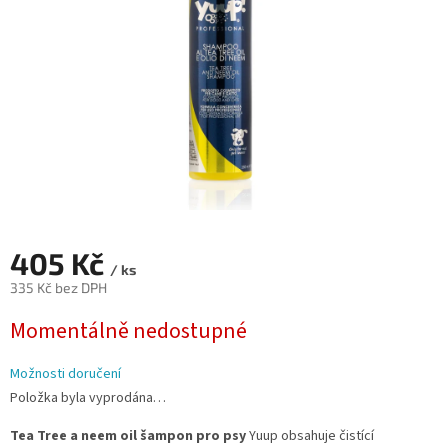
405 Kč
/ ks
335 Kč bez DPH
Měrná
Momentálně nedostupné
cena:
Možnosti doručení
Položka byla vyprodána…
Tea Tree a neem oil šampon pro psy
Yuup obsahuje čistící