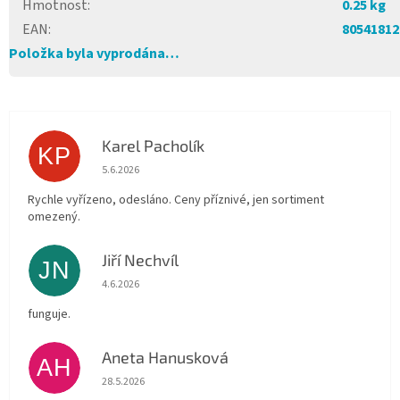
Hmotnost
:
0.25 kg
EAN
:
80541812
Položka byla vyprodána…
Karel Pacholík
KP
Hodnocení obchodu je 4 z 5 hvězdiček.
5.6.2026
Rychle vyřízeno, odesláno. Ceny příznivé, jen sortiment
omezený.
Jiří Nechvíl
JN
Hodnocení obchodu je 5 z 5 hvězdiček.
4.6.2026
funguje.
Aneta Hanusková
AH
Hodnocení obchodu je 5 z 5 hvězdiček.
28.5.2026