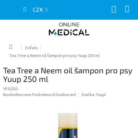
Přejít
NÁKUP
na
CZK
obsah
KOŠÍK
Domů
Zvířata
Tea Tree a Neem oil šampon pro psy Yuup 250 ml
Tea Tree a Neem oil šampon pro psy
Yuup 250 ml
YPSI250
Průměrné
Neohodnoceno
Podrobnosti hodnocení
Značka:
Yuup!
hodnocení
produktu
je
0,0
z
5
hvězdiček.