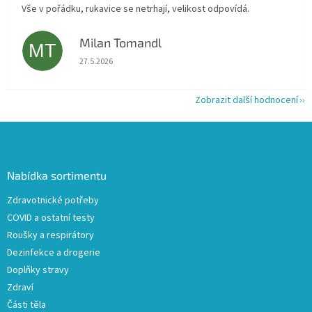
Vše v pořádku, rukavice se netrhají, velikost odpovídá.
Milan Tomandl
MT
Hodnocení obchodu je 5 z 5 hvězdiček.
27.5.2026
Zobrazit další hodnocení
Z
á
p
a
Nabídka sortimentu
t
Zdravotnické potřeby
í
COVID a ostatní testy
Roušky a respirátory
Dezinfekce a drogerie
Doplňky stravy
Zdraví
Části těla