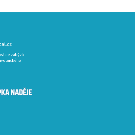
al.cz
st se zabývá
avotnického