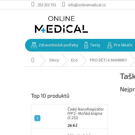
Přejít
253 253 753
info@onlinemedical.cz
na
obsah
Zdravotnické potřeby
Testy
Pro lékaře
Domů
Slevy
Eco
PRO DĚTI A MAMINKY
P
Tašk
o
s
Nejpr
t
Top 10 produktů
r
a
n
Český NanoRespirátor
FFP2 - Mořská krajina
n
(č.221)
í
26 Kč
p