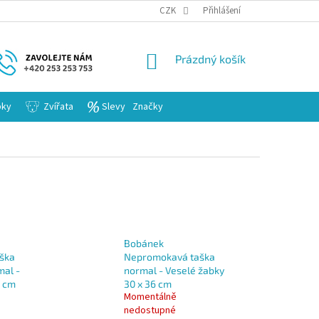
KARIERA
CZK
Přihlášení
NÁKUPNÍ
Prázdný košík
KOŠÍK
bky
Zvířata
Slevy
Značky
Bobánek
ška
Nepromokavá taška
mal -
normal - Veselé žabky
6 cm
30 x 36 cm
Momentálně
nedostupné