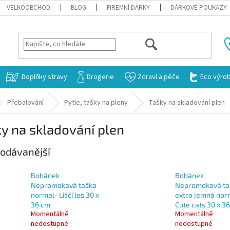
VELKOOBCHOD
BLOG
FIREMNÍ DÁRKY
DÁRKOVÉ POUKAZY
HLEDAT
Doplňky stravy
Drogerie
Zdraví a péče
Eco výro
Přebalování
Pytle, tašky na pleny
Tašky na skladování plen
y na skladování plen
odávanější
Bobánek
Bobánek
Nepromokavá taška
Nepromokavá ta
normal- Liščí les 30 x
extra jemná nor
36 cm
Cute cats 30 x 3
Momentálně
Momentálně
nedostupné
nedostupné