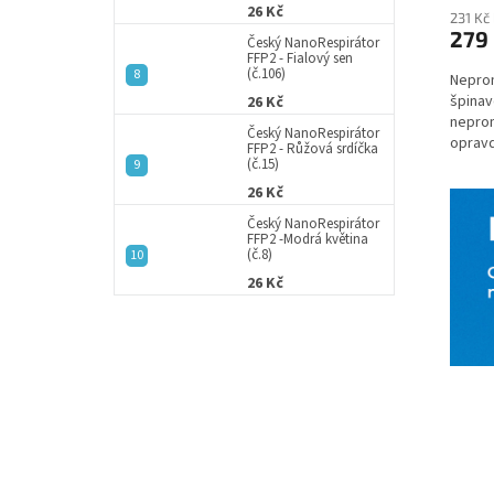
26 Kč
231 Kč
279
Český NanoRespirátor
FFP2 - Fialový sen
(č.106)
Nepro
špinav
26 Kč
neprom
Český NanoRespirátor
opravd
FFP2 - Růžová srdíčka
(č.15)
26 Kč
Český NanoRespirátor
FFP2 -Modrá květina
(č.8)
26 Kč