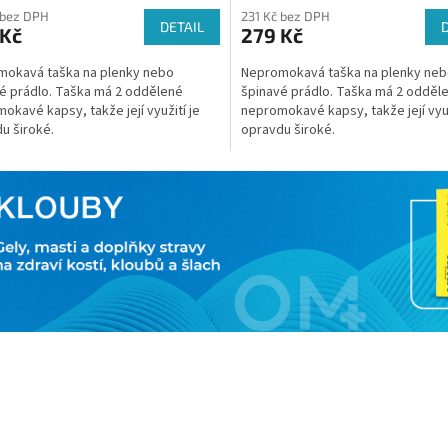
 bez DPH
231 Kč bez DPH
DETAIL
 Kč
279 Kč
mokavá taška na plenky nebo
Nepromokavá taška na plenky ne
é prádlo. Taška má 2 oddělené
špinavé prádlo. Taška má 2 odděl
okavé kapsy, takže její využití je
nepromokavé kapsy, takže její využ
u široké.
opravdu široké.
O
v
l
á