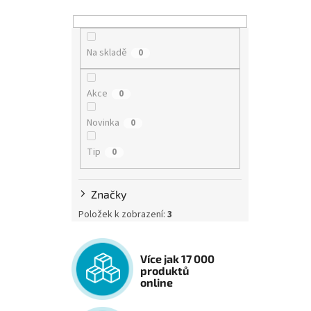
Na skladě
0
Akce
0
Novinka
0
Tip
0
Značky
Položek k zobrazení:
3
Více jak 17 000
produktů
online