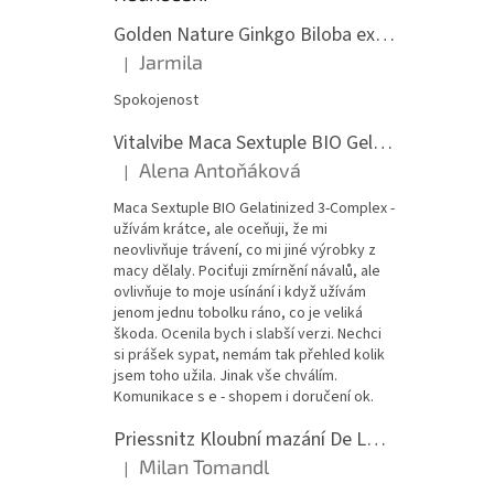
Golden Nature Ginkgo Biloba extrakt 50:1 60mg, 100 kapslí
Jarmila
|
Hodnocení produktu je 5 z 5 hvězdiček.
Spokojenost
Vitalvibe Maca Sextuple BIO Gelatinized 3-Complex, 60 kapslí
Alena Antoňáková
|
Hodnocení produktu je 5 z 5 hvězdiček.
Maca Sextuple BIO Gelatinized 3-Complex -
užívám krátce, ale oceňuji, že mi
neovlivňuje trávení, co mi jiné výrobky z
macy dělaly. Pociťuji zmírnění návalů, ale
ovlivňuje to moje usínání i když užívám
jenom jednu tobolku ráno, co je veliká
škoda. Ocenila bych i slabší verzi. Nechci
si prášek sypat, nemám tak přehled kolik
jsem toho užila. Jinak vše chválím.
Komunikace s e - shopem i doručení ok.
Priessnitz Kloubní mazání De Luxe, 200ml
Milan Tomandl
|
Hodnocení produktu je 5 z 5 hvězdiček.