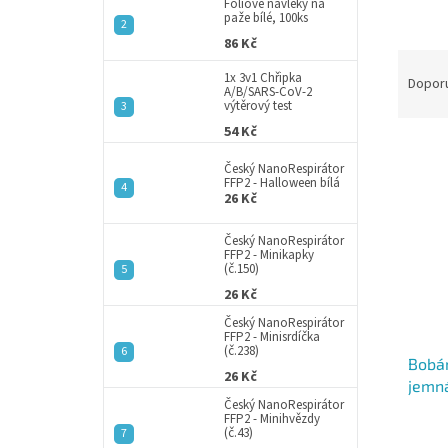
a
Fóliové návleky na
paže bílé, 100ks
n
86 Kč
e
Ř
l
1x 3v1 Chřipka
a
Dopor
A/B/SARS-CoV-2
z
výtěrový test
e
54 Kč
V
n
ý
í
Český NanoRespirátor
FFP2 - Halloween bílá
p
p
26 Kč
i
r
s
o
Český NanoRespirátor
p
FFP2 - Minikapky
d
(č.150)
r
u
26 Kč
o
k
d
t
Český NanoRespirátor
FFP2 - Minisrdíčka
u
ů
(č.238)
Bobá
k
26 Kč
jemná
t
Český NanoRespirátor
cm
ů
FFP2 - Minihvězdy
(č.43)