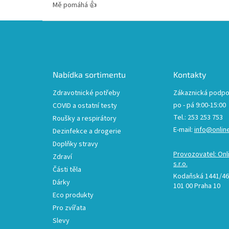
Mě pomáhá 👍
Z
á
p
a
t
Nabídka sortimentu
Kontakty
í
Zdravotnické potřeby
Zákaznická podpo
po - pá 9:00-15:00
COVID a ostatní testy
Tel.: 253 253 753
Roušky a respirátory
E-mail:
info@onlin
Dezinfekce a drogerie
Doplňky stravy
Provozovatel: Onl
Zdraví
s.r.o.
Části těla
Kodaňská 1441/46,
Dárky
101 00 Praha 10
Eco produkty
Pro zvířata
Slevy