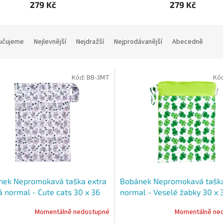
279 Kč
279 Kč
učujeme
Nejlevnější
Nejdražší
Nejprodávanější
Abecedně
Kód:
BB-3MT
Kó
nek Nepromokavá taška extra
Bobánek Nepromokavá tašk
 normal - Cute cats 30 x 36
normal - Veselé žabky 30 x 
Momentálně nedostupné
Momentálně ne