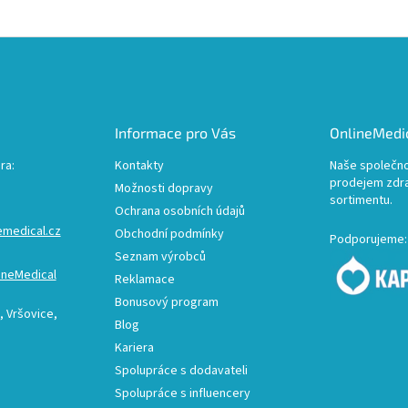
Informace pro Vás
OnlineMedic
ra:
Kontakty
Naše společno
prodejem zdr
Možnosti dopravy
sortimentu.
Ochrana osobních údajů
emedical.cz
Obchodní podmínky
Podporujeme:
Seznam výrobců
ineMedical
Reklamace
Bonusový program
 Vršovice,
Blog
Kariera
Spolupráce s dodavateli
Spolupráce s influencery