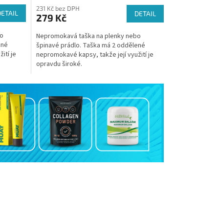
231 Kč bez DPH
DETAIL
DETAIL
279 Kč
bo
Nepromokavá taška na plenky nebo
ené
špinavé prádlo. Taška má 2 oddělené
ití je
nepromokavé kapsy, takže její využití je
opravdu široké.