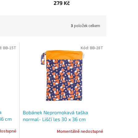
279 Kč
3
položek celkem
d:
BB-15T
Kód:
BB-28T
a
Bobánek Nepromokavá taška
36 cm
normal- Liščí les 30 x 36 cm
dostupné
Momentálně nedostupné