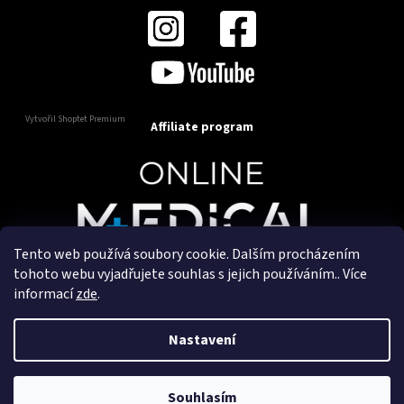
Vytvořil Shoptet Premium
Affiliate program
Tento web používá soubory cookie. Dalším procházením
Copyright 2025
OnlineMedical.cz
. Všechna práva
tohoto webu vyjadřujete souhlas s jejich používáním.. Více
vyhrazena.
informací
zde
.
Vytvořil a marketingově zajišťuje
HyperGroup.cz
Nastavení
Souhlasím