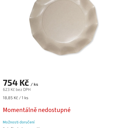
hvězdiček.
754 Kč
/ ks
623 Kč bez DPH
Měrná
18,85 Kč / 1 ks
cena:
Momentálně nedostupné
Možnosti doručení