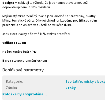
designem
nabízejí tu výhodu, že jsou kompostovatelné, což
odpovídá
úplnému 100% rozkladu.
Mají kulatý mírně zvlněný tvar a jsou vhodné na narozeniny, svatby,
křtiny, tematické párty. Díky jejich jednorázovému použití jsou velmi
praktické a po oslavě vás ušetří od velkého úklidu.
Jsou
extra kvality a
šetrné k životnímu prostředí
Velikost : 21 cm
Počet kusů v balení 40
Barva :
taupe s jemným leskem
Doplňkové parametry
Kategorie
:
Eco talíře, misky a box
Záruka
:
2 roky
Položka byla vyprodána…