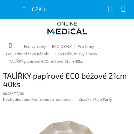
Přejít
NÁKUP
na
CZK
obsah
KOŠÍK
Domů
Eco výrobky
ECO OBALY
Pro firmy
Eco jednorázové nádobí
Eco talíře, misky a boxy
TALÍŘKY papírové ECO béžové 21cm 40ks
TALÍŘKY papírové ECO béžové 21cm
40ks
8843KTF/40
Průměrné
Neohodnoceno
Podrobnosti hodnocení
Značka:
Moje Party
hodnocení
produktu
je
0,0
z
5