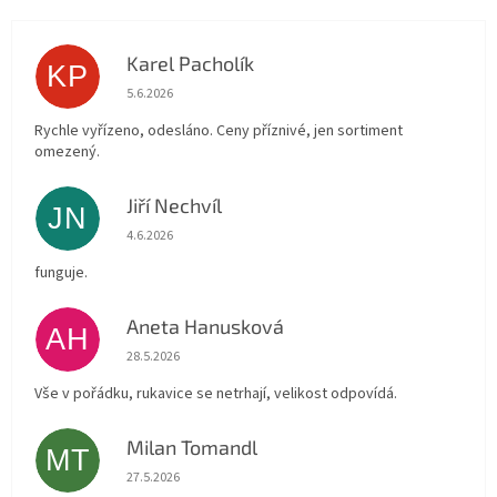
Karel Pacholík
KP
Hodnocení obchodu je 4 z 5 hvězdiček.
5.6.2026
Rychle vyřízeno, odesláno. Ceny příznivé, jen sortiment
omezený.
Jiří Nechvíl
JN
Hodnocení obchodu je 5 z 5 hvězdiček.
4.6.2026
funguje.
Aneta Hanusková
AH
Hodnocení obchodu je 5 z 5 hvězdiček.
28.5.2026
Vše v pořádku, rukavice se netrhají, velikost odpovídá.
Milan Tomandl
MT
Hodnocení obchodu je 5 z 5 hvězdiček.
27.5.2026