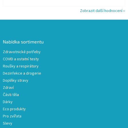
Zobrazit další hodnocení
Z
á
p
a
Nabídka sortimentu
t
Zdravotnické potřeby
í
COVID a ostatní testy
Roušky a respirátory
Dezinfekce a drogerie
Doplňky stravy
Zdraví
Části těla
Dárky
Eco produkty
Pro zvířata
Slevy