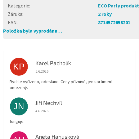
Kategorie
:
ECO Party produk
Záruka
:
2 roky
EAN
:
8714572658201
Položka byla vyprodána…
Karel Pacholík
KP
Hodnocení obchodu je 4 z 5 hvězdiček.
5.6.2026
Rychle vyřízeno, odesláno. Ceny příznivé, jen sortiment
omezený.
Jiří Nechvíl
JN
Hodnocení obchodu je 5 z 5 hvězdiček.
4.6.2026
funguje.
Aneta Hanusková