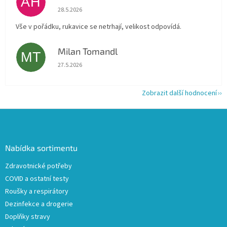
AH
Hodnocení obchodu je 5 z 5 hvězdiček.
28.5.2026
Vše v pořádku, rukavice se netrhají, velikost odpovídá.
Milan Tomandl
MT
Hodnocení obchodu je 5 z 5 hvězdiček.
27.5.2026
Zobrazit další hodnocení
Z
á
p
a
Nabídka sortimentu
t
Zdravotnické potřeby
í
COVID a ostatní testy
Roušky a respirátory
Dezinfekce a drogerie
Doplňky stravy