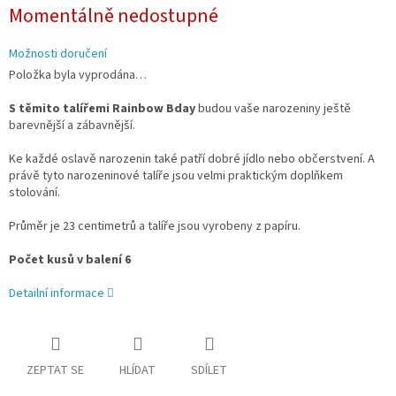
Měrná
Momentálně nedostupné
cena:
Možnosti doručení
Položka byla vyprodána…
S těmito talířemi Rainbow Bday
budou vaše narozeniny ještě
barevnější a zábavnější.
Ke každé oslavě narozenin také patří dobré jídlo nebo občerstvení. A
právě tyto narozeninové talíře jsou velmi praktickým doplňkem
stolování.
Průměr je 23 centimetrů a talíře jsou vyrobeny z papíru.
Počet kusů v balení 6
Detailní informace
ZEPTAT SE
HLÍDAT
SDÍLET