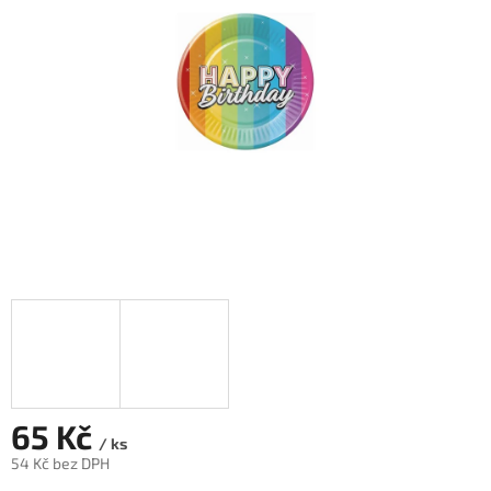
hvězdiček.
65 Kč
/ ks
54 Kč bez DPH