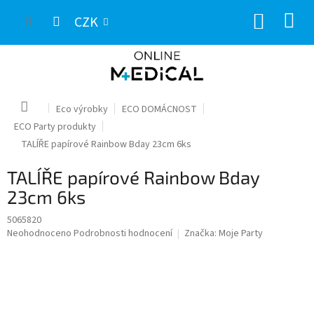
Přejít
NÁKUP
na
CZK
obsah
KOŠÍK
Domů
Eco výrobky
ECO DOMÁCNOST
ECO Party produkty
TALÍŘE papírové Rainbow Bday 23cm 6ks
TALÍŘE papírové Rainbow Bday
23cm 6ks
5065820
Průměrné
Neohodnoceno
Podrobnosti hodnocení
Značka:
Moje Party
hodnocení
produktu
je
0,0
z
5