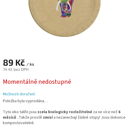
89 Kč
/ ks
74 Kč bez DPH
Měrná
Momentálně nedostupné
cena:
Možnosti doručení
Položka byla vyprodána…
Tyto eko talíře jsou
zcela biologicky rozložitelné
za ne více než
6
měsíců
. Takže prostě
zmizí
a nezanechají žádné stopy! Jsou dokonce
kompostovatelné.