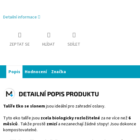
Detailní informace
ZEPTAT SE
HLÍDAT
SDÍLET
Popis
Hodnocení
Značka
DETAILNÍ POPIS PRODUKTU
Talíře Eko se slonem
jsou ideální pro zahradní oslavy.
Tyto eko talíře jsou
zcela biologicky rozložitelné
za ne více než
6
měsíců
.
Takže prostě
zmizí
a nezanechají
žádné stopy! Jsou dokonce
kompostovatelné.