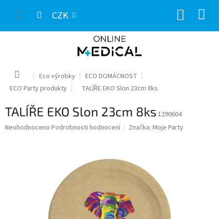
Přejít
NÁKUP
na
CZK
obsah
KOŠÍK
Domů
Eco výrobky
ECO DOMÁCNOST
ECO Party produkty
TALÍŘE EKO Slon 23cm 8ks
TALÍŘE EKO Slon 23cm 8ks
1290604
Průměrné
Neohodnoceno
Podrobnosti hodnocení
Značka:
Moje Party
hodnocení
produktu
je
0,0
z
5
hvězdiček.