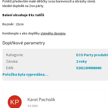
Potěší především malé dětičky svou barevností a obrázky slonů.
Ideální doplněk na Zoo párty.
Balení obsahuje 8 ks talířů
Rozměr : 23cm
Kombinujte s eko doplňky
stejného designu
Doplňkové parametry
Kategorie
:
ECO Party produk
Záruka
:
2 roky
EAN
:
5201184906040
Položka byla vyprodána…
Karel Pacholík
KP
Hodnocení obchodu je 4 z 5 hvězdiček.
5.6.2026