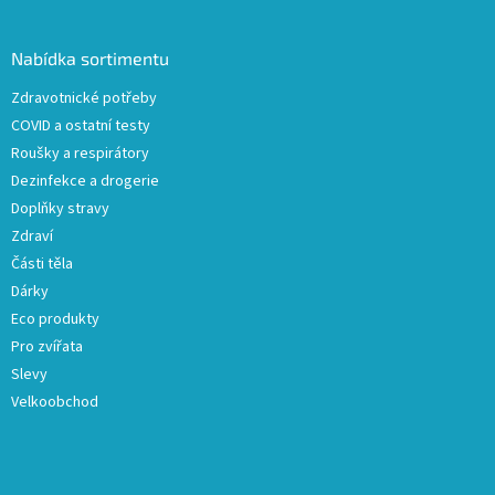
á
p
a
Nabídka sortimentu
t
Zdravotnické potřeby
í
COVID a ostatní testy
Roušky a respirátory
Dezinfekce a drogerie
Doplňky stravy
Zdraví
Části těla
Dárky
Eco produkty
Pro zvířata
Slevy
Velkoobchod