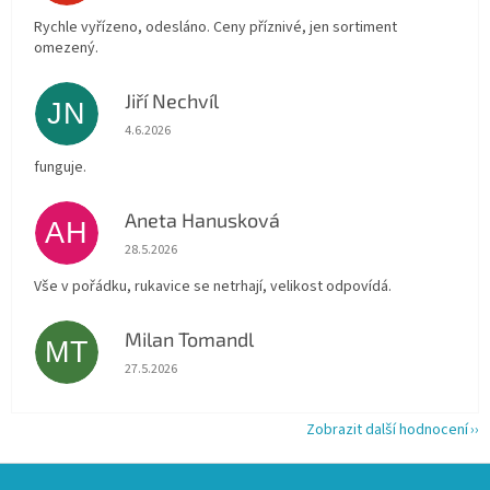
Rychle vyřízeno, odesláno. Ceny příznivé, jen sortiment
omezený.
Jiří Nechvíl
JN
Hodnocení obchodu je 5 z 5 hvězdiček.
4.6.2026
funguje.
Aneta Hanusková
AH
Hodnocení obchodu je 5 z 5 hvězdiček.
28.5.2026
Vše v pořádku, rukavice se netrhají, velikost odpovídá.
Milan Tomandl
MT
Hodnocení obchodu je 5 z 5 hvězdiček.
27.5.2026
Zobrazit další hodnocení
Z