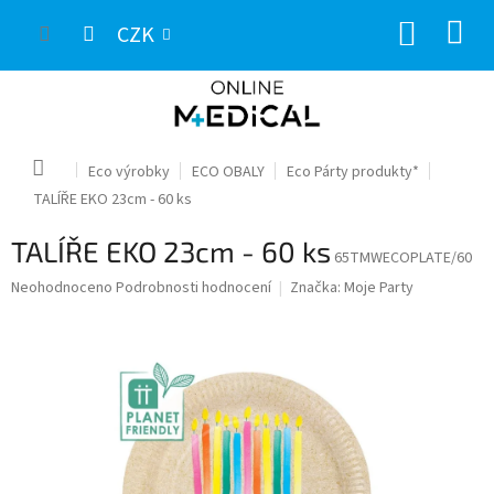
Přejít
NÁKUP
na
CZK
obsah
KOŠÍK
Domů
Eco výrobky
ECO OBALY
Eco Párty produkty*
TALÍŘE EKO 23cm - 60 ks
TALÍŘE EKO 23cm - 60 ks
65TMWECOPLATE/60
Průměrné
Neohodnoceno
Podrobnosti hodnocení
Značka:
Moje Party
hodnocení
produktu
je
0,0
z
5
hvězdiček.