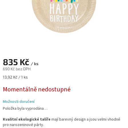
835 Kč
/ ks
690 Kč bez DPH
Měrná
13,92 Kč / 1 ks
cena:
Momentálně nedostupné
Možnosti doručení
Položka byla vyprodána…
Kvalitní ekologické talíře
mají barevný design a jsou velmi vhodné
pro narozeninové párty.