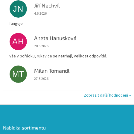
Jiří Nechvíl
JN
Hodnocení obchodu je 5 z 5 hvězdiček.
4.6.2026
funguje.
Aneta Hanusková
AH
Hodnocení obchodu je 5 z 5 hvězdiček.
28.5.2026
Vše v pořádku, rukavice se netrhají, velikost odpovídá.
Milan Tomandl
MT
Hodnocení obchodu je 5 z 5 hvězdiček.
27.5.2026
Zobrazit další hodnocení
Z
á
p
a
Nabídka sortimentu
t