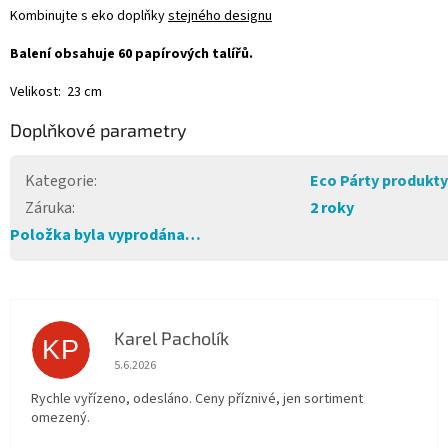
Kombinujte s eko doplňky
stejného designu
Balení obsahuje 60 papírových talířů.
Velikost: 23 cm
Doplňkové parametry
Kategorie
:
Eco Párty produkty
Záruka
:
2 roky
Položka byla vyprodána…
Karel Pacholík
KP
Hodnocení obchodu je 4 z 5 hvězdiček.
5.6.2026
Rychle vyřízeno, odesláno. Ceny příznivé, jen sortiment
omezený.