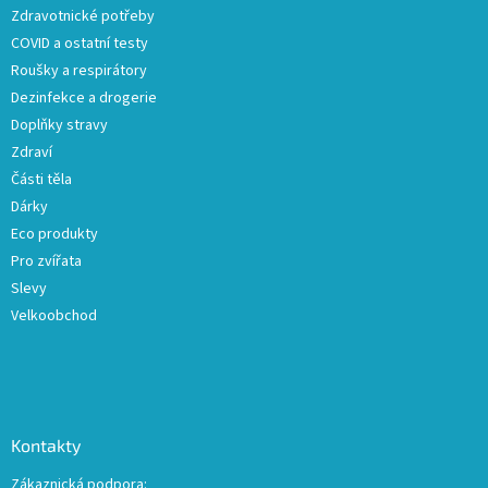
Zdravotnické potřeby
í
COVID a ostatní testy
Roušky a respirátory
Dezinfekce a drogerie
Doplňky stravy
Zdraví
Části těla
Dárky
Eco produkty
Pro zvířata
Slevy
Velkoobchod
Kontakty
Zákaznická podpora: