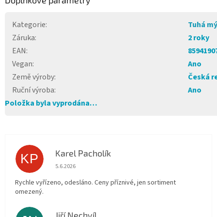
Doplňkové parametry
Kategorie
:
Tuhá mý
Záruka
:
2 roky
EAN
:
8594190
Vegan
:
Ano
Země výroby
:
Česká r
Ruční výroba
:
Ano
Položka byla vyprodána…
Karel Pacholík
KP
Hodnocení obchodu je 4 z 5 hvězdiček.
5.6.2026
Rychle vyřízeno, odesláno. Ceny příznivé, jen sortiment
omezený.
Jiří Nechvíl