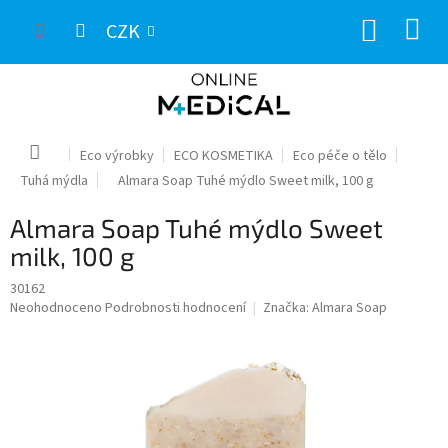
Přejít
NÁKUP
na
CZK
obsah
KOŠÍK
Domů
Eco výrobky
ECO KOSMETIKA
Eco péče o tělo
Tuhá mýdla
Almara Soap Tuhé mýdlo Sweet milk, 100 g
Almara Soap Tuhé mýdlo Sweet
milk, 100 g
30162
Průměrné
Neohodnoceno
Podrobnosti hodnocení
Značka:
Almara Soap
hodnocení
produktu
je
0,0
z
5
hvězdiček.