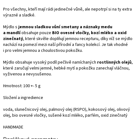
Pro všechny, kteří mají rádi jedinečné vůně, ale nepotrpí si na ty extra
výrazné a sladké.
Mýdlo s
jemnou sladkou vůní smetany a náznaky medu
a mandlí
obsahuje pouze
BIO ovesné vločky, kozí mléko a oxid
zinečnatý
, které skvěle doplňují jemnou recepturu, díky níž se mýdlo
nachází na pomezí mezi naší přírodní a fancy kolekcí. Je tak vhodné
i pro velmi jemnou a choulostivou pokožku.
Mýdlo obsahuje vysoký podíl pečlivě namíchaných
rostlinných olejů
,
které zaručují velmi jemné, hebké mytí a pokožku zanechají vláčnou,
vyživenou a nevysušenou.
Hmotnost: 100 +- 5 g
Složení a ingredience
voda
,
slunečnicový olej
,
palmový olej (RSPO)
,
kokosový olej
,
olivový
olej
,
bio ovesné vločky
,
sušené kozí mléko
,
parfém
,
oxid zinečnatý
HANDMADE