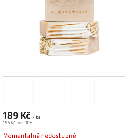
189 Kč
/ ks
156 Kč bez DPH
Měrná
Momentálně nedostupné
cena: