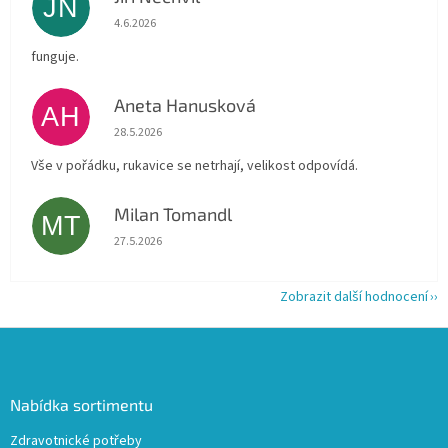
JN
Hodnocení obchodu je 5 z 5 hvězdiček.
4.6.2026
funguje.
Aneta Hanusková
AH
Hodnocení obchodu je 5 z 5 hvězdiček.
28.5.2026
Vše v pořádku, rukavice se netrhají, velikost odpovídá.
Milan Tomandl
MT
Hodnocení obchodu je 5 z 5 hvězdiček.
27.5.2026
Zobrazit další hodnocení
Z
á
p
a
Nabídka sortimentu
t
Zdravotnické potřeby
í