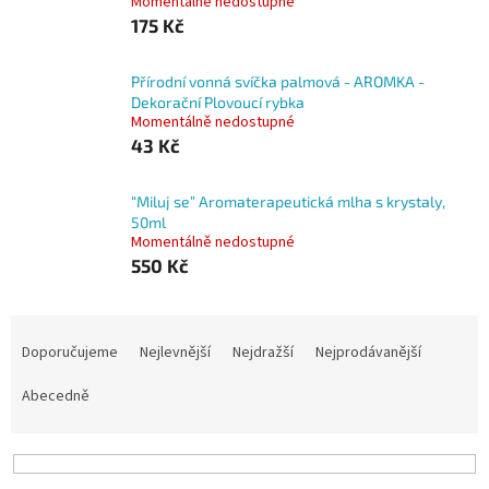
Momentálně nedostupné
175 Kč
Přírodní vonná svíčka palmová - AROMKA -
Dekorační Plovoucí rybka
Momentálně nedostupné
43 Kč
“Miluj se” Aromaterapeutická mlha s krystaly,
50ml
Momentálně nedostupné
550 Kč
Ř
a
Doporučujeme
Nejlevnější
Nejdražší
Nejprodávanější
z
e
Abecedně
n
í
p