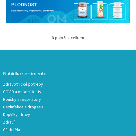
3
položek celkem
O
v
l
Z
á
á
d
p
a
a
Nabídka sortimentu
c
t
í
Zdravotnické potřeby
í
p
COVID a ostatní testy
r
v
Roušky a respirátory
k
Dezinfekce a drogerie
y
Doplňky stravy
v
ý
Zdraví
p
Části těla
i