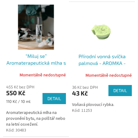
r
V
o
ý
d
p
u
i
k
s
t
p
ů
r
o
“Miluj se”
Přírodní vonná svíčka
d
Aromaterapeutická mlha s
palmová - AROMKA -
u
krystaly, 50ml
Dekorační Plovoucí rybka
k
Momentálně nedostupné
Momentálně nedostupné
t
ů
455 Kč bez DPH
36 Kč bez DPH
DETAIL
550 Kč
43 Kč
DETAIL
Měrná
110 Kč / 10 ml
Voňavá plovoucí rybka.
cena:
Kód:
11253
Aromaterapeutická mlha na
provonění bytu, na polštář nebo
na letní osvežení.
Kód:
30483