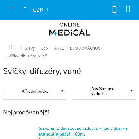
Přejít
NÁKUP
na
CZK
obsah
KOŠÍK
Domů
Slevy
Eco
AKCE
ECO DOMÁCNOST
Svíčky, difuzéry, vůně
Svíčky, difuzéry, vůně
Osvěžovače
Přírodní svíčky
vzduchu
Nejprodávanější
Rozvoněno Osvěžovač vzduchu - Klid v duši - s
levandulí a pačuli, 100ml