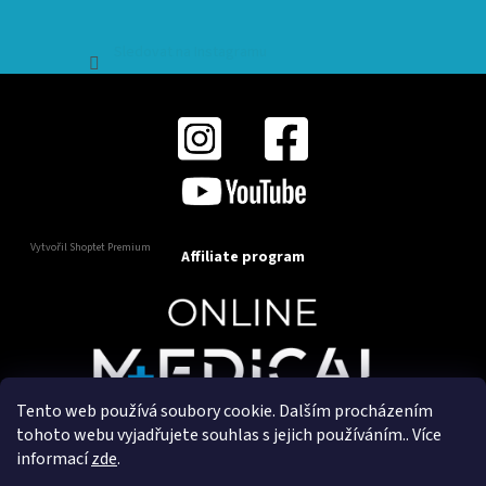
Sledovat na Instagramu
Vytvořil Shoptet Premium
Affiliate program
Tento web používá soubory cookie. Dalším procházením
Copyright 2025
OnlineMedical.cz
. Všechna práva
tohoto webu vyjadřujete souhlas s jejich používáním.. Více
vyhrazena.
informací
zde
.
Vytvořil a marketingově zajišťuje
HyperGroup.cz