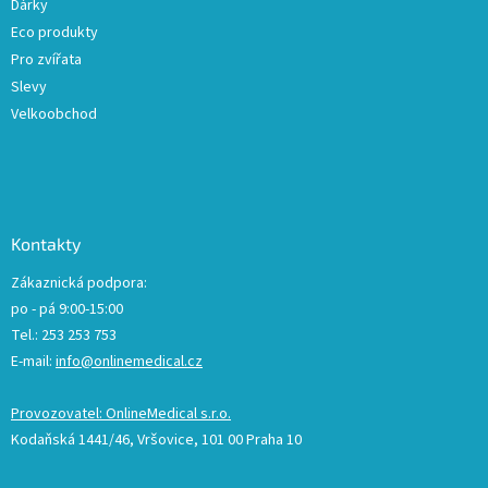
Dárky
s
u
Eco produkty
Pro zvířata
Slevy
Velkoobchod
Kontakty
Zákaznická podpora:
po - pá 9:00-15:00
Tel.: 253 253 753
E-mail:
info@onlinemedical.cz
Provozovatel: OnlineMedical s.r.o.
Kodaňská 1441/46, Vršovice, 101 00 Praha 10