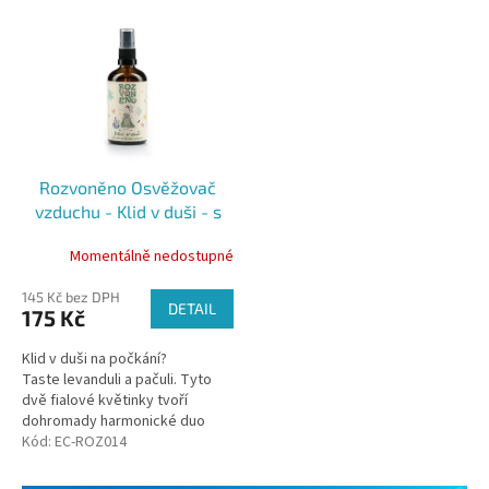
Rozvoněno Osvěžovač
vzduchu - Klid v duši - s
levandulí a pačuli, 100ml
Momentálně nedostupné
145 Kč bez DPH
DETAIL
175 Kč
Klid v duši na počkání?
Taste levanduli a pačuli. Tyto
dvě fialové květinky tvoří
dohromady harmonické duo
připravené poskytnout terapii
Kód:
EC-ROZ014
každému nosu, který se jim
svěří.