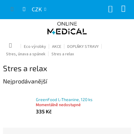
Přejít
NÁKUP
na
CZK
obsah
KOŠÍK
Domů
Eco výrobky
AKCE
DOPLŇKY STRAVY
Stres, únava a spánek
Stres a relax
Stres a relax
Nejprodávanější
GreenFood L-Theanine, 120 ks
Momentálně nedostupné
335 Kč
Ř