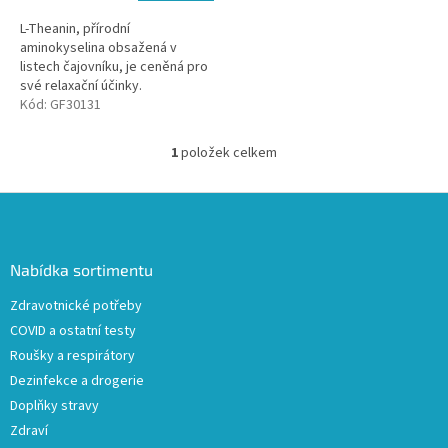
L-Theanin, přírodní
aminokyselina obsažená v
listech čajovníku, je ceněná pro
své relaxační účinky.
Kód:
GF30131
1
položek celkem
O
v
l
Z
á
á
d
p
a
a
Nabídka sortimentu
c
t
í
Zdravotnické potřeby
í
p
COVID a ostatní testy
r
v
Roušky a respirátory
k
Dezinfekce a drogerie
y
Doplňky stravy
v
ý
Zdraví
p