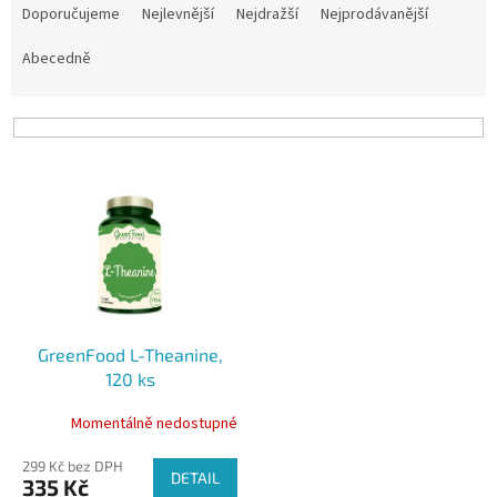
a
Doporučujeme
Nejlevnější
Nejdražší
Nejprodávanější
z
e
Abecedně
n
í
p
r
V
o
ý
d
p
u
i
k
s
t
p
ů
r
o
GreenFood L-Theanine,
d
120 ks
u
k
Momentálně nedostupné
t
ů
299 Kč bez DPH
DETAIL
335 Kč