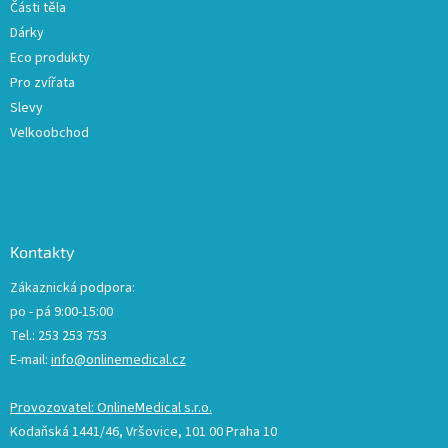
Části těla
i
Dárky
s
u
Eco produkty
Pro zvířata
Slevy
Velkoobchod
Kontakty
Zákaznická podpora:
po - pá 9:00-15:00
Tel.: 253 253 753
E-mail:
info@onlinemedical.cz
Provozovatel: OnlineMedical s.r.o.
Kodaňská 1441/46, Vršovice, 101 00 Praha 10