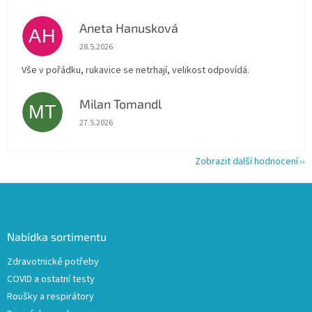
Aneta Hanusková
AH
Hodnocení obchodu je 5 z 5 hvězdiček.
28.5.2026
Vše v pořádku, rukavice se netrhají, velikost odpovídá.
Milan Tomandl
MT
Hodnocení obchodu je 5 z 5 hvězdiček.
27.5.2026
Zobrazit další hodnocení
Z
á
p
a
Nabídka sortimentu
t
Zdravotnické potřeby
í
COVID a ostatní testy
Roušky a respirátory