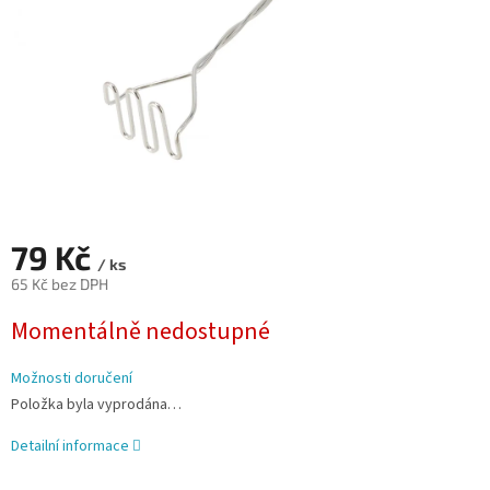
79 Kč
/ ks
65 Kč bez DPH
Měrná
Momentálně nedostupné
cena:
Možnosti doručení
Položka byla vyprodána…
Detailní informace