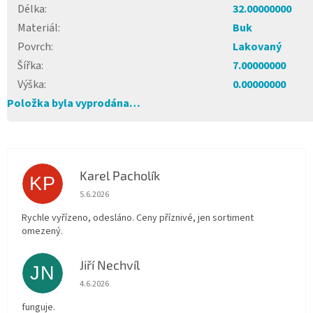
Délka
:
32.00000000
Materiál
:
Buk
Povrch
:
Lakovaný
Šířka
:
7.00000000
Výška
:
0.00000000
Položka byla vyprodána…
Karel Pacholík
KP
Hodnocení obchodu je 4 z 5 hvězdiček.
5.6.2026
Rychle vyřízeno, odesláno. Ceny příznivé, jen sortiment
omezený.
Jiří Nechvíl
JN
Hodnocení obchodu je 5 z 5 hvězdiček.
4.6.2026
funguje.