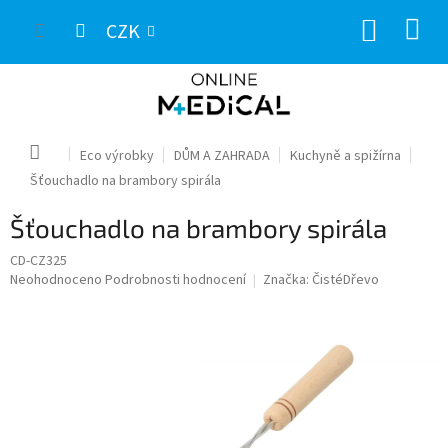
Přejít
NÁKUP
na
CZK
obsah
KOŠÍK
Domů
Eco výrobky
DŮM A ZAHRADA
Kuchyně a spižírna
Šťouchadlo na brambory spirála
Šťouchadlo na brambory spirála
CD-CZ325
Průměrné
Neohodnoceno
Podrobnosti hodnocení
Značka:
ČistéDřevo
hodnocení
produktu
je
0,0
z
5
hvězdiček.