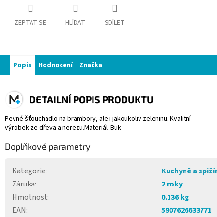
ZEPTAT SE
HLÍDAT
SDÍLET
Popis
Hodnocení
Značka
DETAILNÍ POPIS PRODUKTU
Pevné šťouchadlo na brambory, ale i jakoukoliv zeleninu. Kvalitní
výrobek ze dřeva a nerezu. ​Materiál: Buk
Doplňkové parametry
Kategorie
:
Kuchyně a spiží
Záruka
:
2 roky
Hmotnost
:
0.136 kg
EAN
:
5907626633771