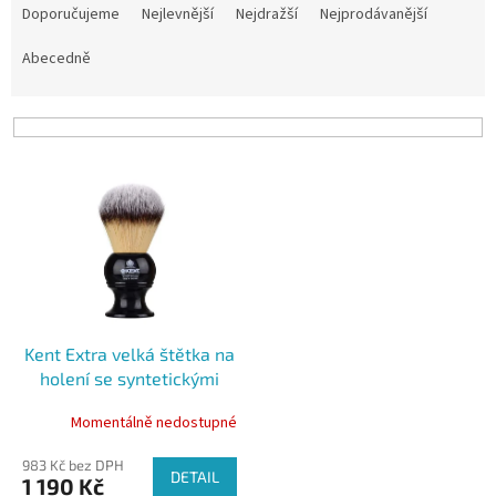
a
Doporučujeme
Nejlevnější
Nejdražší
Nejprodávanější
z
e
Abecedně
n
í
p
r
V
o
ý
d
p
u
i
k
s
t
p
ů
r
o
Kent Extra velká štětka na
d
holení se syntetickými
u
štětinami - černá, 1ks
k
Momentálně nedostupné
t
ů
983 Kč bez DPH
DETAIL
1 190 Kč