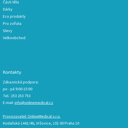
Části těla
i
Dárky
s
u
Eco produkty
Pro zvířata
Slevy
Velkoobchod
Kontakty
Zákaznická podpora:
po - pá 9:00-15:00
Tel.: 253 253 753
E-mail:
info@onlinemedical.cz
Provozovatel: OnlineMedical s.r.o.
Kodaňská 1441/46, Vršovice, 101 00 Praha 10