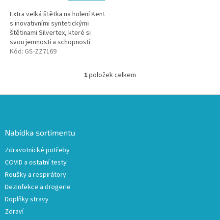
Extra velká štětka na holení Kent
s inovativními syntetickými
štětinami Silvertex, které si
svou jemností a schopností
zadržet vodu v ničem nezadají s
Kód:
GS-ZZ7169
tradičními jezevčími...
1
položek celkem
O
v
l
Z
á
á
d
p
a
a
Nabídka sortimentu
c
t
í
Zdravotnické potřeby
í
p
COVID a ostatní testy
r
v
Roušky a respirátory
k
Dezinfekce a drogerie
y
Doplňky stravy
v
ý
Zdraví
p