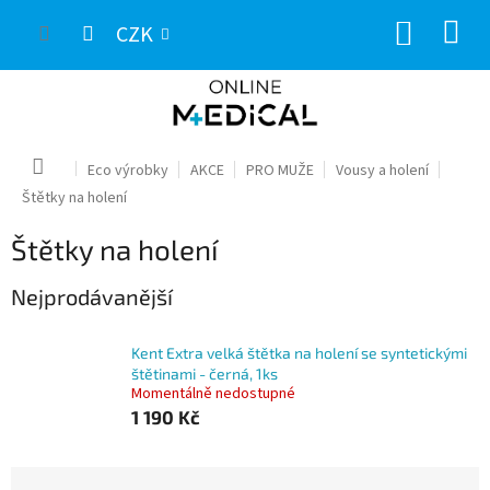
Přejít
NÁKUP
na
CZK
obsah
KOŠÍK
Domů
Eco výrobky
AKCE
PRO MUŽE
Vousy a holení
Štětky na holení
Štětky na holení
Nejprodávanější
Kent Extra velká štětka na holení se syntetickými
štětinami - černá, 1ks
Momentálně nedostupné
1 190 Kč
Ř