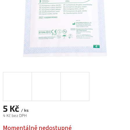
5 Kč
/ ks
4 Kč bez DPH
Měrná
Momentálně nedostupné
cena: