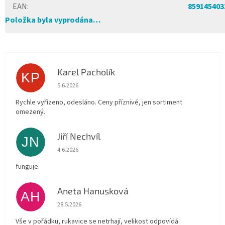
EAN
:
859145403
Položka byla vyprodána…
Karel Pacholík
KP
Hodnocení obchodu je 4 z 5 hvězdiček.
5.6.2026
Rychle vyřízeno, odesláno. Ceny příznivé, jen sortiment
omezený.
Jiří Nechvíl
JN
Hodnocení obchodu je 5 z 5 hvězdiček.
4.6.2026
funguje.
Aneta Hanusková
AH
Hodnocení obchodu je 5 z 5 hvězdiček.
28.5.2026
Vše v pořádku, rukavice se netrhají, velikost odpovídá.