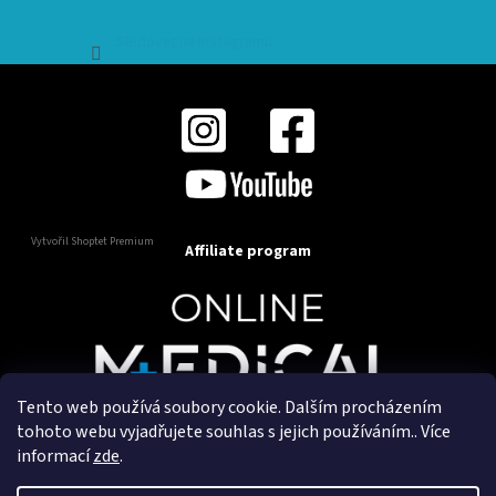
Sledovat na Instagramu
Vytvořil Shoptet Premium
Affiliate program
Tento web používá soubory cookie. Dalším procházením
Copyright 2025
OnlineMedical.cz
. Všechna práva
tohoto webu vyjadřujete souhlas s jejich používáním.. Více
vyhrazena.
informací
zde
.
Vytvořil a marketingově zajišťuje
HyperGroup.cz