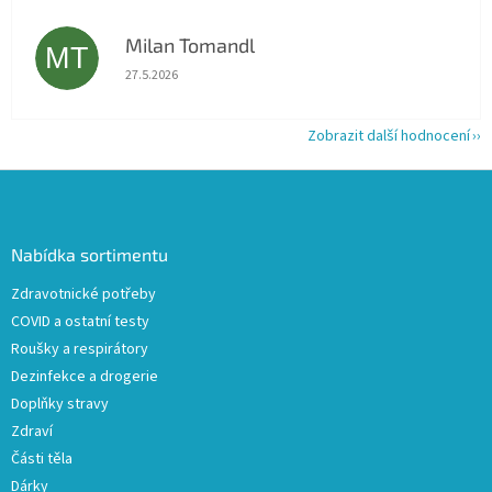
Milan Tomandl
MT
Hodnocení obchodu je 5 z 5 hvězdiček.
27.5.2026
Zobrazit další hodnocení
Z
á
p
a
Nabídka sortimentu
t
Zdravotnické potřeby
í
COVID a ostatní testy
Roušky a respirátory
Dezinfekce a drogerie
Doplňky stravy
Zdraví
Části těla
Dárky