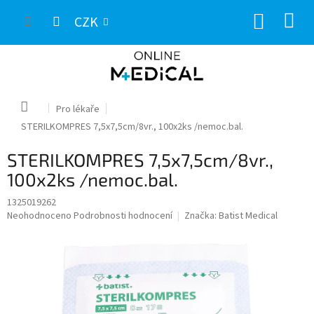
Přejít
NÁKUP
na
CZK
obsah
KOŠÍK
Domů
Pro lékaře
STERILKOMPRES 7,5x7,5cm/8vr., 100x2ks /nemoc.bal.
STERILKOMPRES 7,5x7,5cm/8vr.,
100x2ks /nemoc.bal.
1325019262
Průměrné
Neohodnoceno
Podrobnosti hodnocení
Značka:
Batist Medical
hodnocení
produktu
je
0,0
z
5
hvězdiček.