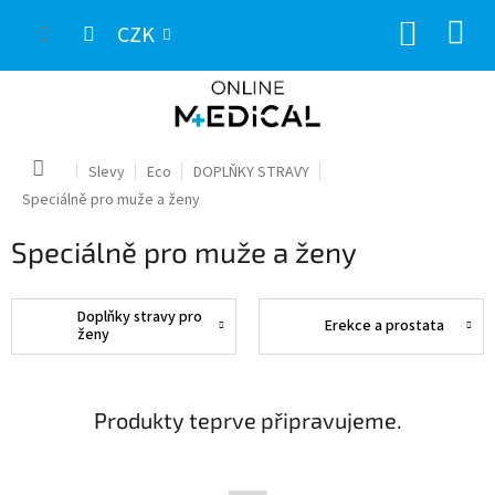
Přejít
NÁKUP
na
CZK
obsah
KOŠÍK
Domů
Slevy
Eco
DOPLŇKY STRAVY
Speciálně pro muže a ženy
Speciálně pro muže a ženy
Doplňky stravy pro
Erekce a prostata
ženy
Produkty teprve připravujeme.