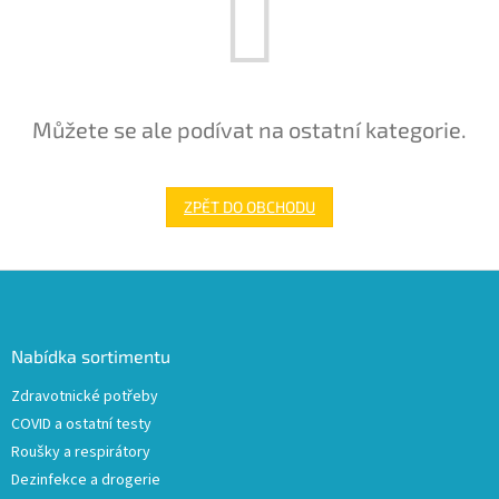
Můžete se ale podívat na ostatní kategorie.
ZPĚT DO OBCHODU
Z
á
p
a
Nabídka sortimentu
t
Zdravotnické potřeby
í
COVID a ostatní testy
Roušky a respirátory
Dezinfekce a drogerie