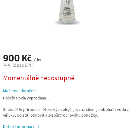
900 Kč
/ ks
744 Kč bez DPH
Měrná
Momentálně nedostupné
cena:
Možnosti doručení
Položka byla vyprodána…
Směs 10% přírodních éterických olejů, jejichž cílem je obohatit vodu z
vířivky, očistit, obnovit a zlepšit rovnováhu pokožky.
Detailní informace