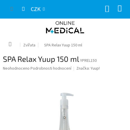
Přejít
NÁKUP
na
CZK
obsah
KOŠÍK
Domů
Zvířata
SPA Relax Yuup 150 ml
SPA Relax Yuup 150 ml
YPREL150
Průměrné
Neohodnoceno
Podrobnosti hodnocení
Značka:
Yuup!
hodnocení
produktu
je
0,0
z
5
hvězdiček.