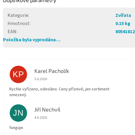
Doplňkové parametry
Kategorie
:
Zvířata
Hmotnost
:
0.15 kg
EAN
:
80541812
Položka byla vyprodána…
Karel Pacholík
KP
Hodnocení obchodu je 4 z 5 hvězdiček.
5.6.2026
Rychle vyřízeno, odesláno. Ceny příznivé, jen sortiment
omezený.
Jiří Nechvíl
JN
Hodnocení obchodu je 5 z 5 hvězdiček.
4.6.2026
funguje.