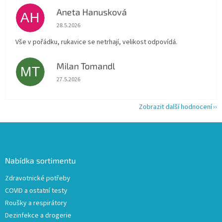
Aneta Hanusková
AH
Hodnocení obchodu je 5 z 5 hvězdiček.
28.5.2026
Vše v pořádku, rukavice se netrhají, velikost odpovídá.
Milan Tomandl
MT
Hodnocení obchodu je 5 z 5 hvězdiček.
27.5.2026
Zobrazit další hodnocení
Z
á
p
a
Nabídka sortimentu
t
Zdravotnické potřeby
í
COVID a ostatní testy
Roušky a respirátory
Dezinfekce a drogerie