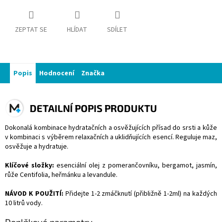
ZEPTAT SE
HLÍDAT
SDÍLET
Popis
Hodnocení
Značka
DETAILNÍ POPIS PRODUKTU
Dokonalá kombinace hydratačních a osvěžujících přísad do srsti a kůže
v kombinaci s výběrem relaxačních a uklidňujících esencí. Reguluje maz,
osvěžuje a hydratuje.
Klíčové složky:
esenciální olej z pomerančovníku, bergamot, jasmín,
růže Centifolia, heřmánku a levandule.
NÁVOD K POUŽITÍ:
Přidejte 1-2 zmáčknutí (přibližně 1-2ml) na každých
10 litrů vody.