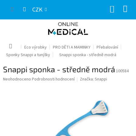
Přejít
NÁKUP
na
CZK
obsah
KOŠÍK
Domů
Eco výrobky
PRO DĚTI A MAMINKY
Přebalování
Sponky Snappi a tunýlky
Snappi sponka - středně modrá
Snappi sponka - středně modrá
100584
Průměrné
Neohodnoceno
Podrobnosti hodnocení
Značka:
Snappi
hodnocení
produktu
je
0,0
z
5
hvězdiček.