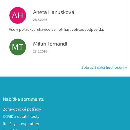
Aneta Hanusková
AH
Hodnocení obchodu je 5 z 5 hvězdiček.
28.5.2026
Vše v pořádku, rukavice se netrhají, velikost odpovídá.
Milan Tomandl
MT
Hodnocení obchodu je 5 z 5 hvězdiček.
27.5.2026
Zobrazit další hodnocení
Z
á
p
a
Nabídka sortimentu
t
Zdravotnické potřeby
í
COVID a ostatní testy
Roušky a respirátory