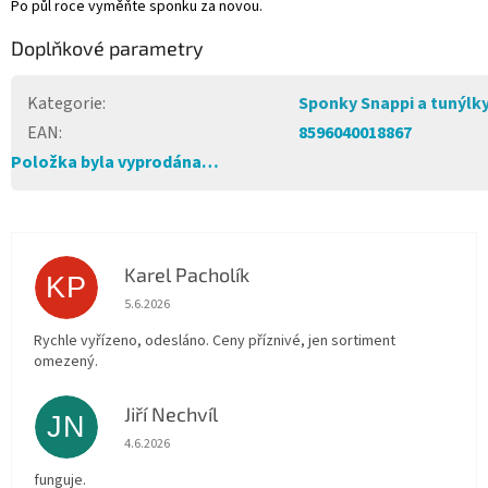
Po půl roce vyměňte sponku za novou.
Doplňkové parametry
Kategorie
:
Sponky Snappi a tunýlk
EAN
:
8596040018867
Položka byla vyprodána…
Karel Pacholík
KP
Hodnocení obchodu je 4 z 5 hvězdiček.
5.6.2026
Rychle vyřízeno, odesláno. Ceny příznivé, jen sortiment
omezený.
Jiří Nechvíl
JN
Hodnocení obchodu je 5 z 5 hvězdiček.
4.6.2026
funguje.