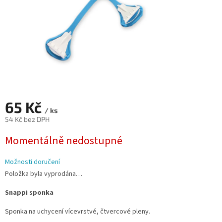
65 Kč
/ ks
54 Kč bez DPH
Měrná
Momentálně nedostupné
cena:
Možnosti doručení
Položka byla vyprodána…
Snappi sponka
Sponka na uchycení vícevrstvé, čtvercové pleny.