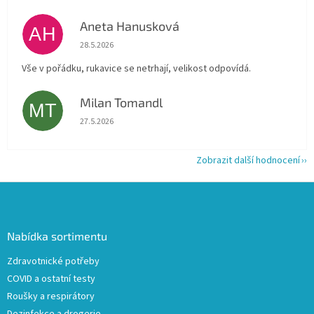
Aneta Hanusková
AH
Hodnocení obchodu je 5 z 5 hvězdiček.
28.5.2026
Vše v pořádku, rukavice se netrhají, velikost odpovídá.
Milan Tomandl
MT
Hodnocení obchodu je 5 z 5 hvězdiček.
27.5.2026
Zobrazit další hodnocení
Z
á
p
a
Nabídka sortimentu
t
Zdravotnické potřeby
í
COVID a ostatní testy
Roušky a respirátory