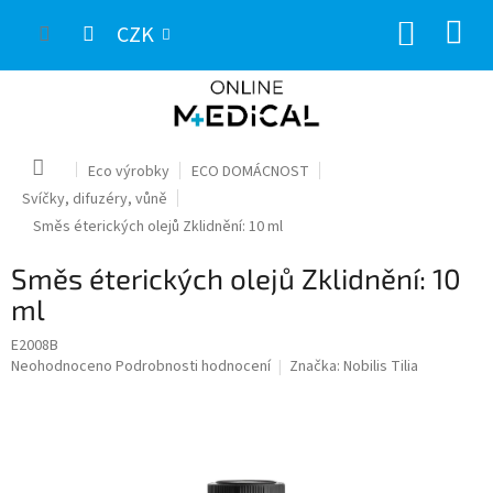
Přejít
NÁKUP
na
CZK
obsah
KOŠÍK
Domů
Eco výrobky
ECO DOMÁCNOST
Svíčky, difuzéry, vůně
Směs éterických olejů Zklidnění: 10 ml
Směs éterických olejů Zklidnění: 10
ml
E2008B
Průměrné
Neohodnoceno
Podrobnosti hodnocení
Značka:
Nobilis Tilia
hodnocení
produktu
je
0,0
z
5