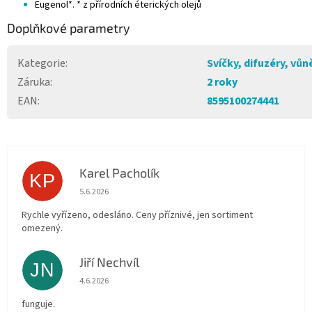
Eugenol*. * z přírodních éterických olejů
Doplňkové parametry
Kategorie
:
Svíčky, difuzéry, vůn
Záruka
:
2 roky
EAN
:
8595100274441
Karel Pacholík
KP
Hodnocení obchodu je 4 z 5 hvězdiček.
5.6.2026
Rychle vyřízeno, odesláno. Ceny příznivé, jen sortiment
omezený.
Jiří Nechvíl
JN
Hodnocení obchodu je 5 z 5 hvězdiček.
4.6.2026
funguje.