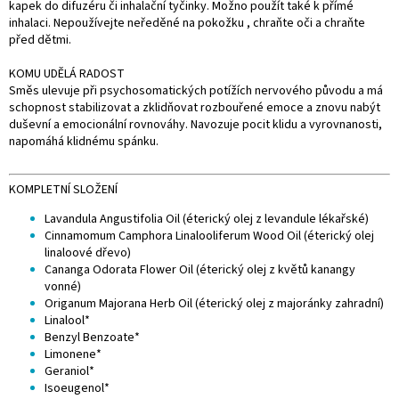
kapek do difuzéru či inhalační tyčinky. Možno použít také k přímé
inhalaci. Nepoužívejte neředěné na pokožku , chraňte oči a chraňte
před dětmi.
KOMU UDĚLÁ RADOST
Směs ulevuje při psychosomatických potížích nervového původu a má
schopnost stabilizovat a zklidňovat rozbouřené emoce a znovu nabýt
duševní a emocionální rovnováhy. Navozuje pocit klidu a vyrovnanosti,
napomáhá klidnému spánku.
KOMPLETNÍ SLOŽENÍ
Lavandula Angustifolia Oil (éterický olej z levandule lékařské)
Cinnamomum Camphora Linalooliferum Wood Oil (éterický olej
linaloové dřevo)
Cananga Odorata Flower Oil (éterický olej z květů kanangy
vonné)
Origanum Majorana Herb Oil (éterický olej z majoránky zahradní)
Linalool*
Benzyl Benzoate*
Limonene*
Geraniol*
Isoeugenol*