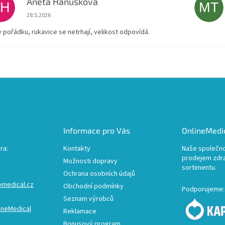
Aneta Hanusková
AH
MT
Hodnocení obchodu je 5 z 5 hvězdiček.
28.5.2026
v pořádku, rukavice se netrhají, velikost odpovídá.
Informace pro Vás
OnlineMedic
ra:
Kontakty
Naše společno
prodejem zdr
Možnosti dopravy
sortimentu.
Ochrana osobních údajů
emedical.cz
Obchodní podmínky
Podporujeme:
Seznam výrobců
ineMedical
Reklamace
Bonusový program