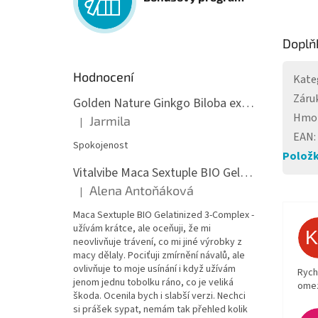
Doplň
Hodnocení
Kate
Záru
Golden Nature Ginkgo Biloba extrakt 50:1 60mg, 100 kapslí
Hmo
Jarmila
|
Hodnocení produktu je 5 z 5 hvězdiček.
EAN
:
Spokojenost
Položk
Vitalvibe Maca Sextuple BIO Gelatinized 3-Complex, 60 kapslí
Alena Antoňáková
|
Hodnocení produktu je 5 z 5 hvězdiček.
Maca Sextuple BIO Gelatinized 3-Complex -
užívám krátce, ale oceňuji, že mi
neovlivňuje trávení, co mi jiné výrobky z
macy dělaly. Pociťuji zmírnění návalů, ale
ovlivňuje to moje usínání i když užívám
Rych
jenom jednu tobolku ráno, co je veliká
ome
škoda. Ocenila bych i slabší verzi. Nechci
si prášek sypat, nemám tak přehled kolik