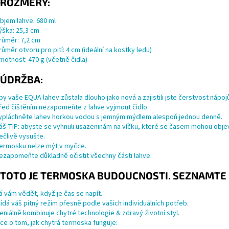
ROZMĚRY:
bjem lahve: 680 ml
ýška: 25,3 cm
růměr: 7,2 cm
růměr otvoru pro pití: 4 cm (ideální na kostky ledu)
motnost: 470 g (včetně
čidla
)
ÚDRŽBA:
by vaše EQUA lahev zůstala dlouho jako nová a zajistili jste čerstvost nápojů
řed čištěním nezapomeňte z lahve vyjmout čidlo.
ypláchněte lahev horkou vodou s jemným mýdlem alespoň jednou denně.
áš TIP: abyste se vyhnuli usazeninám na víčku, které se časem mohou objevi
ečlivě vysušte.
ermosku nelze mýt v myčce.
ezapomeňte důkladně očistit všechny části lahve.
TOTO JE TERMOSKA BUDOUCNOSTI. SEZNAMTE 
á vám vědět, když je čas se napít.
lídá váš pitný režim přesně podle vašich individuálních potřeb.
eniálně kombinuje chytré technologie & zdravý životní styl.
íce o tom, jak chytrá termoska funguje: