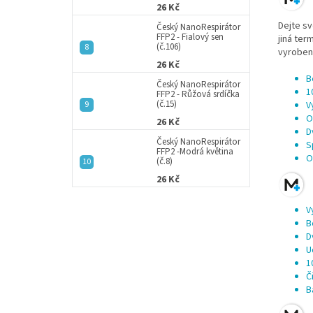
26 Kč
Dejte s
Český NanoRespirátor
FFP2 - Fialový sen
jiná ter
(č.106)
vyrobená
26 Kč
B
Český NanoRespirátor
1
FFP2 - Růžová srdíčka
(č.15)
V
O
26 Kč
D
Český NanoRespirátor
S
FFP2 -Modrá květina
O
(č.8)
26 Kč
V
B
D
U
1
Č
B