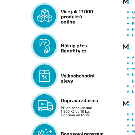
Více jak 17 000
O
produktů
V
online
P
P
H
Nákup přes
Benefity.cz
A
P
V
N
Velkoobchodní
p
slevy
T
N
Doprava zdarma
Při objednávce nad
1 800 Kč do 10 kg.
D
Doprava od 65 Kč.
H
G
V
Bonusový program