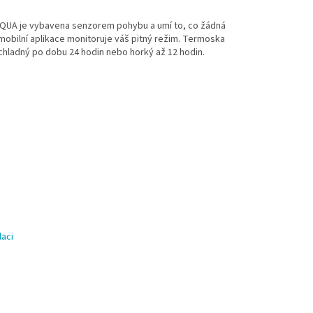
QUA je vybavena senzorem pohybu a umí to, co žádná
 mobilní aplikace monitoruje váš pitný režim. Termoska
e chladný po dobu 24 hodin nebo horký až 12 hodin.
laci