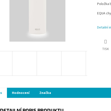
Položka 
EQUA chy
Detailní 
TISK
is
Hodnocení
Značka
DETAILNÍ POPIS PRODUKTU