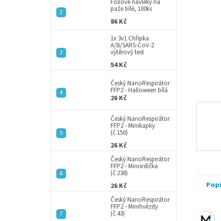
a
Fóliové návleky na
paže bílé, 100ks
n
86 Kč
e
l
1x 3v1 Chřipka
A/B/SARS-CoV-2
výtěrový test
54 Kč
Český NanoRespirátor
FFP2 - Halloween bílá
26 Kč
Český NanoRespirátor
FFP2 - Minikapky
(č.150)
26 Kč
Český NanoRespirátor
FFP2 - Minisrdíčka
(č.238)
Pop
26 Kč
Český NanoRespirátor
FFP2 - Minihvězdy
(č.43)