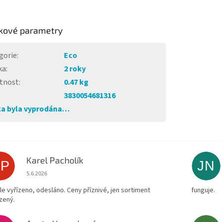
kové parametry
gorie
:
Eco
ka
:
2 roky
tnost
:
0.47 kg
3830054681316
a byla vyprodána…
Karel Pacholík
KP
JN
Hodnocení obchodu je 4 z 5 hvězdiček.
5.6.2026
le vyřízeno, odesláno. Ceny příznivé, jen sortiment
funguje.
zený.