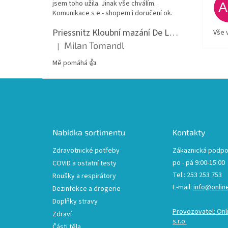
jsem toho užila. Jinak vše chválím.
Komunikace s e - shopem i doručení ok.
Priessnitz Kloubní mazání De Luxe, 200ml
Vše 
Milan Tomandl
|
Hodnocení produktu je 5 z 5 hvězdiček.
Mě pomáhá 👍
Z
á
p
a
t
Nabídka sortimentu
Kontakty
í
Zdravotnické potřeby
Zákaznická podpo
po - pá 9:00-15:00
COVID a ostatní testy
Tel.: 253 253 753
Roušky a respirátory
E-mail:
info@onlin
Dezinfekce a drogerie
Doplňky stravy
Provozovatel: Onl
Zdraví
s.r.o.
Části těla