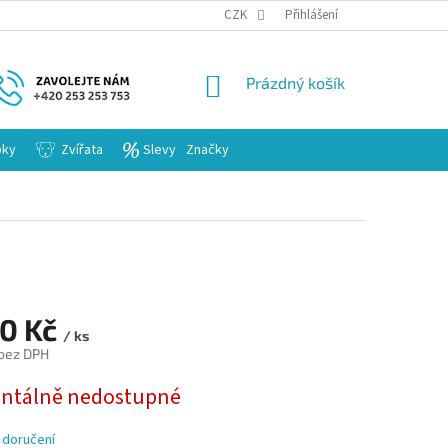
KARIERA
CZK
Přihlášení
NÁKUPNÍ
Prázdný košík
KOŠÍK
bky
Zvířata
Slevy
Značky
90 Kč
/ ks
 bez DPH
tálně nedostupné
 doručení