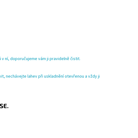
 v ní, doporučujeme vám ji pravidelně čistit.
t, nechávejte lahev při uskladnění otevřenou a vždy ji
SE.