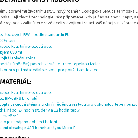
vému zdravému životnímu stylu nový rozměr. Ekologická
SMART
termoska E
moska. Její chytrá technologie vám připomene, kdy je čas se znovu napít, a
 z vysoce kvalitní
nerezové oceli
s dvojitou izolací. Váš nápoj v ní zůstan
ez toxických
BPA
- podle standardů
EU
00% těsní
ysoce kvalitní
nerezová ocel
bjem 680 ml
vojitá
izolační stěna
peciální měděný povrch zaručuje 100% tepelnou izolaci
tvor pro pití má ideální velikost pro použití kostek ledu
MATERIÁL:
ysoce kvalitní nerezová ocel
ez
BPF
,
BPS
bifenolů
vojitá
vakuová stěna
s vrchní měděnou vrstvou pro dokonalou tepelnou izo
drží nápoj 24 hodin studený a 12 hodin teplý
00% těsní
idlo
je napájeno dobíjecí baterií
alení obsahuje
USB konektor
typu Micro B