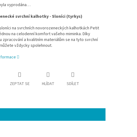
byla vyprodána…
necké svrchní kalhotky - Sloníci (tyrkys)
 sloníci na svrchních novorozeneckých kalhotkách Petit
édnou na celodenní komfort vašeho miminka. Díky
 zpracování a kvalitním materiálům se na tyto svrchní
 můžete vždycky spolehnout.
informace
ZEPTAT SE
HLÍDAT
SDÍLET