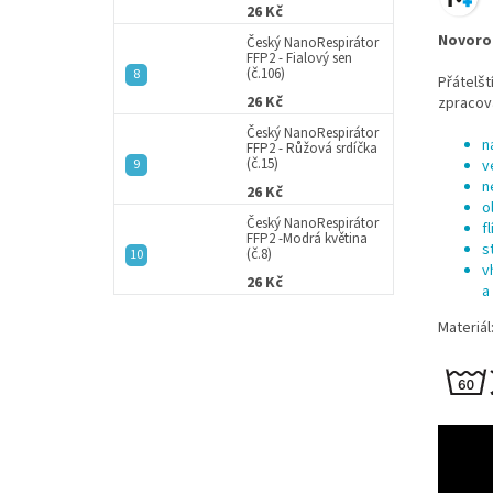
26 Kč
Novoroz
Český NanoRespirátor
FFP2 - Fialový sen
(č.106)
Přátelšt
26 Kč
zpracová
Český NanoRespirátor
n
FFP2 - Růžová srdíčka
(č.15)
v
n
26 Kč
o
Český NanoRespirátor
f
FFP2 -Modrá květina
s
(č.8)
v
26 Kč
a
Materiál