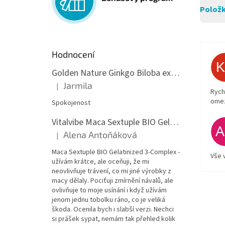
Položk
Hodnocení
Golden Nature Ginkgo Biloba extrakt 50:1 60mg, 100 kapslí
Jarmila
|
Hodnocení produktu je 5 z 5 hvězdiček.
Rych
ome
Spokojenost
Vitalvibe Maca Sextuple BIO Gelatinized 3-Complex, 60 kapslí
Alena Antoňáková
|
Hodnocení produktu je 5 z 5 hvězdiček.
Maca Sextuple BIO Gelatinized 3-Complex -
Vše 
užívám krátce, ale oceňuji, že mi
neovlivňuje trávení, co mi jiné výrobky z
macy dělaly. Pociťuji zmírnění návalů, ale
ovlivňuje to moje usínání i když užívám
jenom jednu tobolku ráno, co je veliká
škoda. Ocenila bych i slabší verzi. Nechci
si prášek sypat, nemám tak přehled kolik