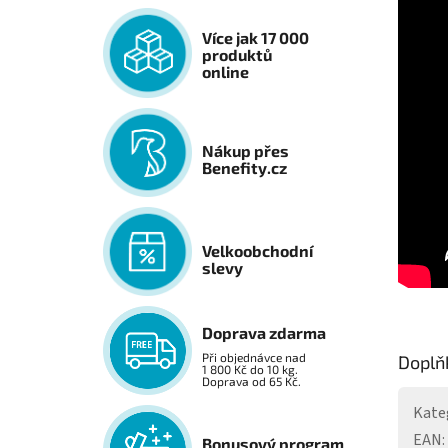
Více jak 17 000
produktů
online
Nákup přes
Benefity.cz
Velkoobchodní
slevy
Doprava zdarma
Při objednávce nad
Doplň
1 800 Kč do 10 kg.
Doprava od 65 Kč.
Kate
EAN
:
Bonusový program