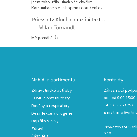
jsem toho užila. Jinak vše chválím.
Komunikace s e - shopem i doručení ok.
Priessnitz Kloubní mazání De Luxe, 200ml
Milan Tomandl
|
Hodnocení produktu je 5 z 5 hvězdiček.
Mě pomáhá 👍
Z
á
p
a
t
Nabídka sortimentu
Kontakty
í
Zdravotnické potřeby
Zákaznická podpo
po - pá 9:00-15:00
COVID a ostatní testy
Tel.: 253 253 753
Roušky a respirátory
E-mail:
info@onlin
Dezinfekce a drogerie
Doplňky stravy
Provozovatel: Onl
Zdraví
s.r.o.
Části těla