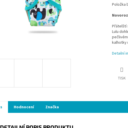
Položka 
Novoroze
Přátelští
Lulu dohl
pečlivému
kalhotky
Detailní 
TISK
is
Hodnocení
Značka
DETAILNÍ POPIS PRODUKTU