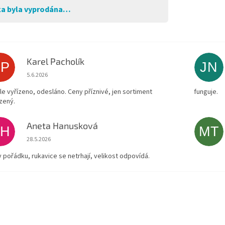
a byla vyprodána…
Karel Pacholík
KP
JN
Hodnocení obchodu je 4 z 5 hvězdiček.
5.6.2026
le vyřízeno, odesláno. Ceny příznivé, jen sortiment
funguje.
zený.
Aneta Hanusková
AH
MT
Hodnocení obchodu je 5 z 5 hvězdiček.
28.5.2026
v pořádku, rukavice se netrhají, velikost odpovídá.