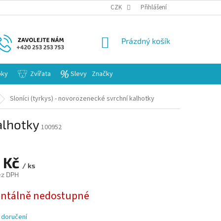
KARIERA
CZK
Přihlášení
NÁKUPNÍ
Prázdný košík
KOŠÍK
bky
Zvířata
Slevy
Značky
Sloníci (tyrkys) - novorozenecké svrchní kalhotky
alhotky
100952
 Kč
/ ks
ez DPH
tálně nedostupné
 doručení