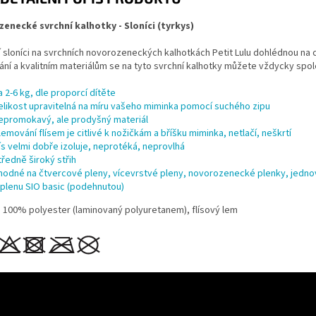
enecké svrchní kalhotky - Sloníci (tyrkys)
í sloníci na svrchních novorozeneckých kalhotkách Petit Lulu dohlédnou na
ní a kvalitním materiálům se na tyto svrchní kalhotky můžete vždycky spol
a 2-6 kg, dle proporcí dítěte
elikost upravitelná na míru vašeho miminka pomocí suchého zipu
epromokavý
, ale prodyšný materiál
lemování flísem je citlivé k nožičkám a bříšku miminka, netlačí, neškrtí
lís velmi dobře izoluje, neprotéká, neprovlhá
tředně široký střih
hodné na
čtvercové pleny,
vícevrstvé pleny,
novorozenecké plenky, jednov
 plenu SIO basic (podehnutou)
: 100% polyester (laminovaný polyuretanem), flísový lem