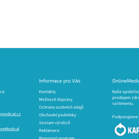
Informace pro Vás
OnlineMedic
ra:
Kontakty
Naše společno
prodejem zdr
Možnosti dopravy
sortimentu.
Ochrana osobních údajů
emedical.cz
Obchodní podmínky
Podporujeme:
Seznam výrobců
ineMedical
Reklamace
Bonusový program