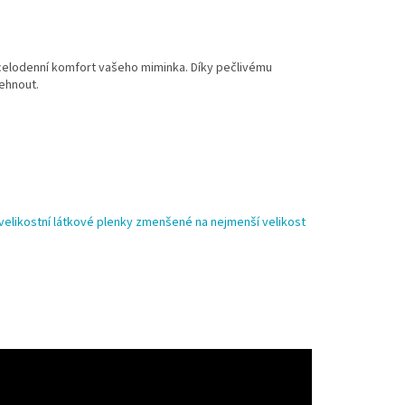
 celodenní komfort vašeho miminka. Díky pečlivému
ehnout.
elikostní látkové plenky zmenšené na nejmenší velikost