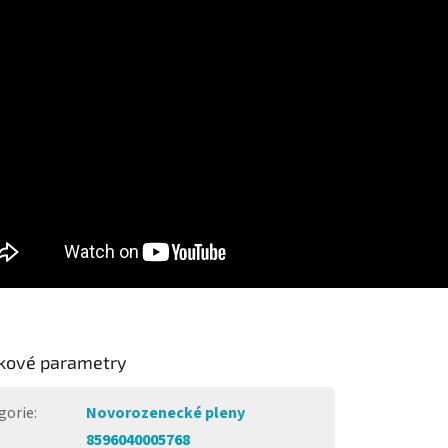
kové parametry
gorie
:
Novorozenecké pleny
8596040005768