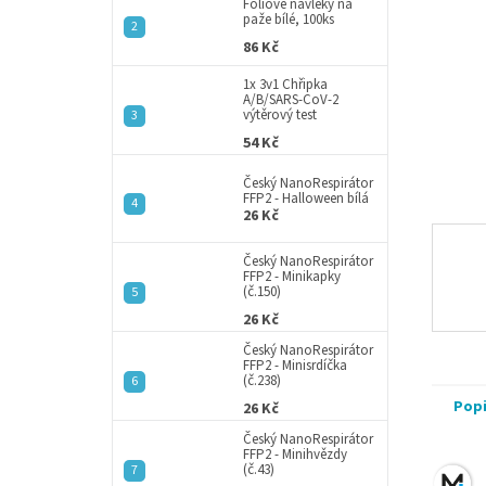
a
Fóliové návleky na
paže bílé, 100ks
n
86 Kč
e
l
1x 3v1 Chřipka
A/B/SARS-CoV-2
výtěrový test
54 Kč
Český NanoRespirátor
FFP2 - Halloween bílá
26 Kč
Český NanoRespirátor
FFP2 - Minikapky
(č.150)
26 Kč
Český NanoRespirátor
FFP2 - Minisrdíčka
(č.238)
Pop
26 Kč
Český NanoRespirátor
FFP2 - Minihvězdy
(č.43)