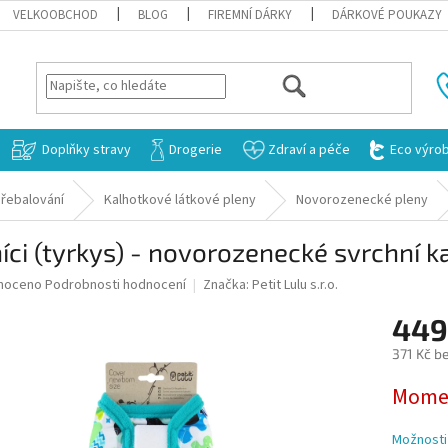
VELKOOBCHOD
BLOG
FIREMNÍ DÁRKY
DÁRKOVÉ POUKAZY
HLEDAT
Doplňky stravy
Drogerie
Zdraví a péče
Eco výro
řebalování
Kalhotkové látkové pleny
Novorozenecké pleny
íci (tyrkys) - novorozenecké svrchní k
né
noceno
Podrobnosti hodnocení
Značka:
Petit Lulu s.r.o.
ní
449
u
371 Kč b
Měrná
Momen
cena:
ek.
Možnosti