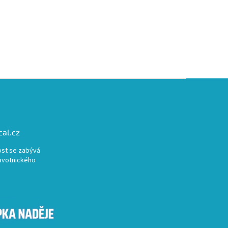
al.cz
st se zabývá
avotnického