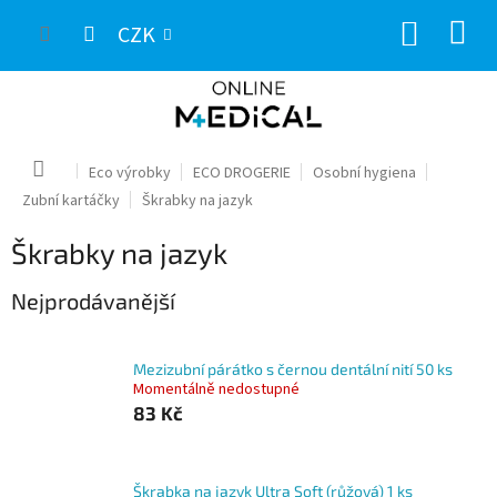
Přejít
NÁKUP
na
CZK
obsah
KOŠÍK
Domů
Eco výrobky
ECO DROGERIE
Osobní hygiena
Zubní kartáčky
Škrabky na jazyk
Škrabky na jazyk
Nejprodávanější
Mezizubní párátko s černou dentální nití 50 ks
Momentálně nedostupné
83 Kč
Škrabka na jazyk Ultra Soft (růžová) 1 ks