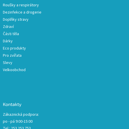
v
Roušky a respirátory
k
Dezinfekce a drogerie
y
Doplňky stravy
v
ý
Zdraví
p
Části těla
i
Dárky
s
u
Eco produkty
Pro zvířata
Slevy
Velkoobchod
Kontakty
Zákaznická podpora:
po - pá 9:00-15:00
Tel.: 253 253 753