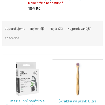
Momentálně nedostupné
104 Kč
Ř
a
Doporučujeme
Nejlevnější
Nejdražší
Nejprodávanější
z
e
Abecedně
n
í
p
r
V
o
ý
d
p
u
i
k
s
t
p
ů
r
o
Mezizubní párátko s
Škrabka na jazyk Ultra
d