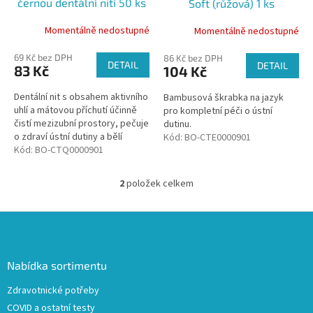
černou dentální nití 50 ks
Soft (růžová) 1 ks
u
k
Momentálně nedostupné
Momentálně nedostupné
t
ů
69 Kč bez DPH
86 Kč bez DPH
DETAIL
DETAIL
83 Kč
104 Kč
Dentální nit s obsahem aktivního
Bambusová škrabka na jazyk
uhlí a mátovou příchutí účinně
pro kompletní péči o ústní
čistí mezizubní prostory, pečuje
dutinu.
o zdraví ústní dutiny a bělí
Kód:
BO-CTE0000901
zároveň.
Kód:
BO-CTQ0000901
2
položek celkem
O
v
l
Z
á
á
d
p
a
a
Nabídka sortimentu
c
t
í
Zdravotnické potřeby
í
p
COVID a ostatní testy
r