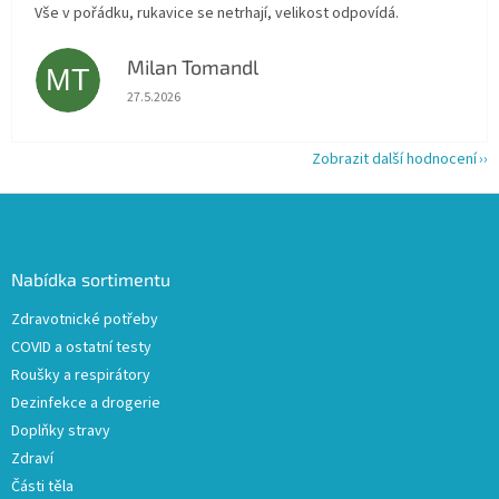
Vše v pořádku, rukavice se netrhají, velikost odpovídá.
Milan Tomandl
MT
Hodnocení obchodu je 5 z 5 hvězdiček.
27.5.2026
Zobrazit další hodnocení
Z
á
p
a
Nabídka sortimentu
t
Zdravotnické potřeby
í
COVID a ostatní testy
Roušky a respirátory
Dezinfekce a drogerie
Doplňky stravy
Zdraví
Části těla