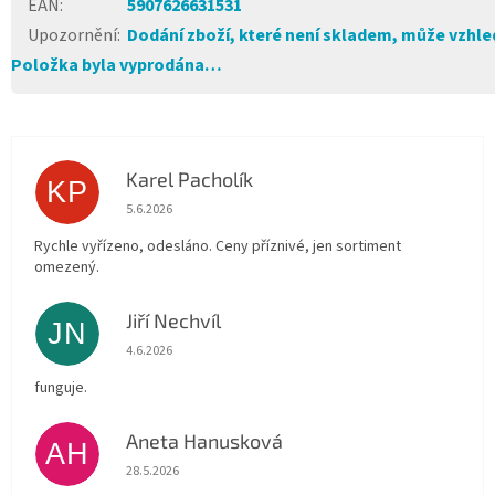
EAN
:
5907626631531
Upozornění
:
Dodání zboží, které není skladem, může vzhled
Položka byla vyprodána…
Karel Pacholík
KP
Hodnocení obchodu je 4 z 5 hvězdiček.
5.6.2026
Rychle vyřízeno, odesláno. Ceny příznivé, jen sortiment
omezený.
Jiří Nechvíl
JN
Hodnocení obchodu je 5 z 5 hvězdiček.
4.6.2026
funguje.
Aneta Hanusková
AH
Hodnocení obchodu je 5 z 5 hvězdiček.
28.5.2026