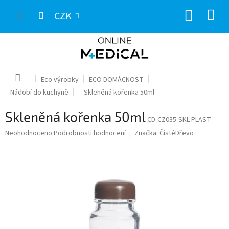
Přejít
NÁKUP
na
CZK
obsah
KOŠÍK
Domů
Eco výrobky
ECO DOMÁCNOST
Nádobí do kuchyně
Skleněná kořenka 50ml
Skleněná kořenka 50ml
CD-CZ035-SKL-PLAST
Průměrné
Neohodnoceno
Podrobnosti hodnocení
Značka:
ČistéDřevo
hodnocení
produktu
je
0,0
z
5
hvězdiček.