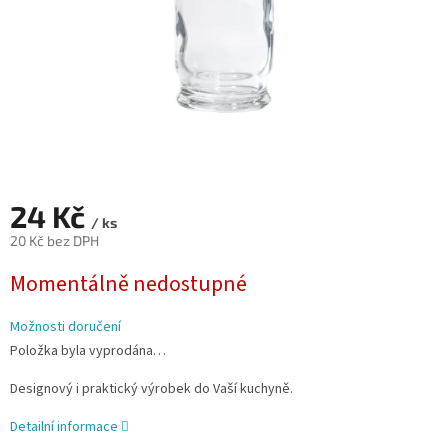
24 Kč
/ ks
20 Kč bez DPH
Měrná
Momentálně nedostupné
cena:
Možnosti doručení
Položka byla vyprodána…
Designový i praktický výrobek do Vaší kuchyně.
Detailní informace