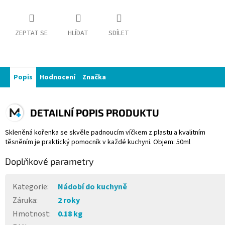
ZEPTAT SE
HLÍDAT
SDÍLET
Popis
Hodnocení
Značka
DETAILNÍ POPIS PRODUKTU
Skleněná kořenka se skvěle padnoucím víčkem z plastu a kvalitním
těsněním je praktický pomocník v každé kuchyni. Objem: 50ml
Doplňkové parametry
Kategorie
:
Nádobí do kuchyně
Záruka
:
2 roky
Hmotnost
:
0.18 kg