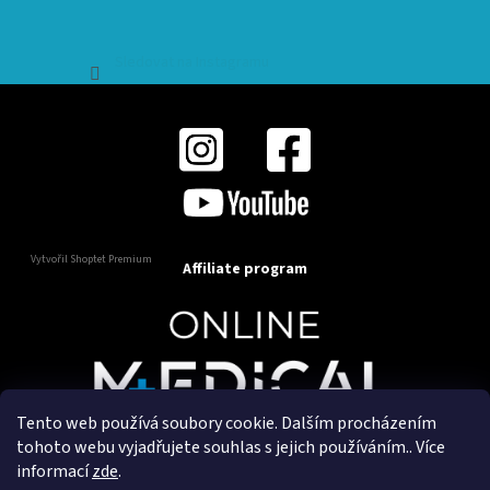
Sledovat na Instagramu
Vytvořil Shoptet Premium
Affiliate program
Tento web používá soubory cookie. Dalším procházením
Copyright 2025
OnlineMedical.cz
. Všechna práva
tohoto webu vyjadřujete souhlas s jejich používáním.. Více
vyhrazena.
informací
zde
.
Vytvořil a marketingově zajišťuje
HyperGroup.cz